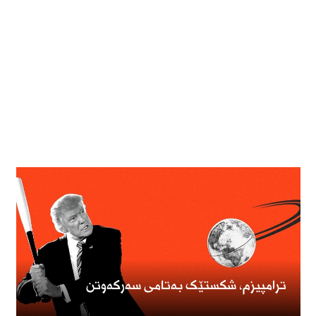
ترامپیزم، شکستێک بەتامی سەرکەوتن