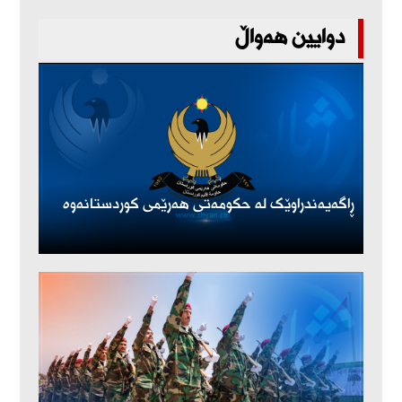
دوایین هەواڵ
ڕاگەیەندراوێک لە حکومەتی هەرێمی کوردستانەوە