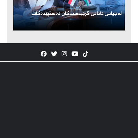
لەجیاتی دانانی گرێبەستەکان دەستپێدەکات