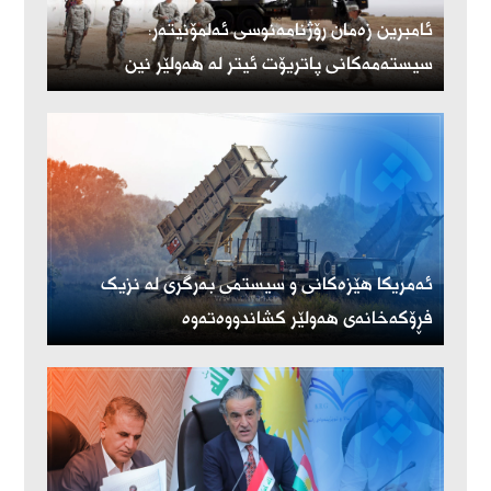
ئامبرین زەمان رۆژنامەنوسی ئەلمۆنیتەر:
سیستەمەکانی پاتریۆت ئیتر لە هەولێر نین
ئەمریكا هێزەكانی و سیستمی بەرگری لە نزیک
فڕۆكەخانەی هەولێر كشاندووەتەوە