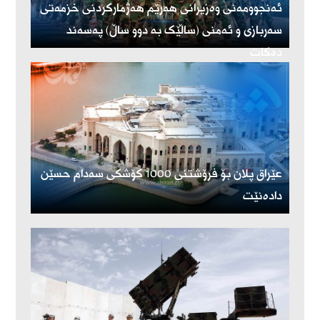
ئەنجوومەنی وەزیرانی هەرێم هەژمارکردنی خزمەتی
سەربازی و ئەمنی (ساڵێک بە دوو ساڵ) پەسەند
دەکات
عێراق پلان بۆ فرۆشتنی 1000 کۆشکی سەدام حسێن
دادەنێت