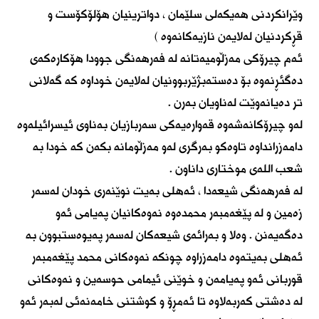
وێرانکردنی هەیکەلی سلێمان ، دواترینیان هۆلۆکۆست و
قڕکردنیان لەلایەن نازیەکانەوە )
ئەم چیرۆکی مەزڵومیەتانە لە فەرهەنگی جوودا هۆکارەکەی
دەگئڕنەوە بۆ دەستەبژێربوونیان لەلایەن خوداوە کە گەلانی
تر دەیانەوێت لەناویان بەرن .
لەو چیرۆکانەشەوە قەوارەیەکی سەربازیان بەناوی ئیسرائیلەوە
دامەزرانداوە تاوەکو بەرگری لەو مەزڵومانە بکەن کە خودا بە
شعب اللەی موختاری داناون .
لە فەرهەنگی شیعەدا ، ئەهلی بەیت نوێنەری خودان لەسەر
زەمین و لە پێغەمبەر محمدەوە نەوەکانیان پەیامی ئەو
دەگەیەنن . وەلا و بەرائەی شیعەکان لەسەر پەیوەستبوون بە
ئەهلی بەیتەوە دامەزراوە چونکە نەوەکانی محمد پێغەمبەر
قوربانی ئەو پەیامەن و خوێنی ئیمامی حوسەین و نەوەکانی
لە دەشتی کەربەلاوە تا ئەمڕۆ و کوشتنی خامەنەئی لەبەر ئەو