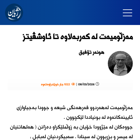
مەزڵومیەت لە کەربەلاوە تا ئاوشڤیتز
هونەر تۆفیق
08/03/2026 |
1022 جار خوێندراوەتەوە
مەزڵومیەت لەهەردوو فەرهەنگی شیعە و جوودا بەجیاوازی
ئایینەکانەوە لە بونیاددا لێکچوون .
جووەکان لە مێژوودا خۆیان بە زوڵملێکراو دەزانن ( هەلهاتنیان
لە میسر و بزربوون لە سینادا . سەبیکردنیان لەبابل ،