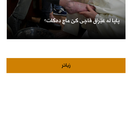
پاپا لە عێراق قاچی کێ ماچ دەکات؟
زیاتر