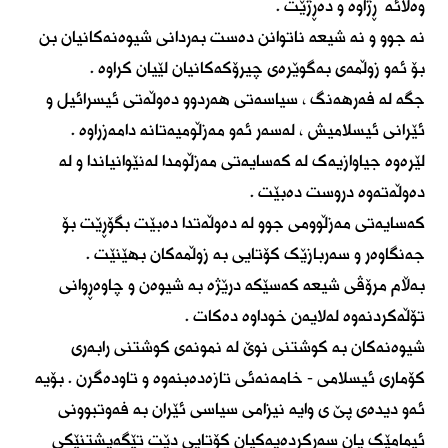
وەلائە ڕژاوە و دەڕژێت .
نە جوو و نە شیعە ناتوانن دەست بەردانی شیوەنەکانیان بن
بۆ ئەو زوڵمەی بەگوێرەی چیرۆکەکانیان لێیان کراوە .
جگە لە فەرهەنگ ، سیاسەتی هەردوو دەوڵەتی ئیسرائیل و
ئێرانی ئیسلامیش ، لەسەر ئەو مەزڵومیەتانە دامەزراوە .
لێرەوە جیاوازیەک لە کەسایەتی مەزڵومدا لەنێوانیاندا و لە
دەوڵەتەوە دروست دەبێت .
کەسایەتی مەزڵوومی جوو لە دەوڵەتدا دەبێت بگۆڕێت بۆ
جەنگاوەر و سەربازێک کۆتایی بە زوڵمەکان بهێنێت .
بەڵام مرۆڤی شیعە کەسێکە درێژە بە شیوەن و چاوەڕوانی
تۆڵەکردنەوە لەلایەن خوداوە دەکات .
شیوەنەکان بە کوشتنی نوێ لە نمونەی کوشتنی رابەری
کۆماری ئیسلامی - خامەنەئی تازەدەبنەوە و تاودەگرن . بۆیە
ئەو دیدەی پێ ی وایە نیزامی سیاسی ئێران بە فەوتبوونی
ئیمامێک یان سەرکردەیەکیان کۆتایی دێت تێگەیشتنێکی