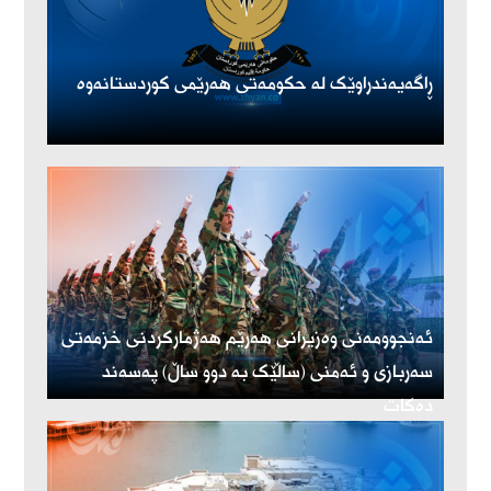
ڕاگەیەندراوێک لە حکومەتی هەرێمی کوردستانەوە
ئەنجوومەنی وەزیرانی هەرێم هەژمارکردنی خزمەتی
سەربازی و ئەمنی (ساڵێک بە دوو ساڵ) پەسەند
دەکات