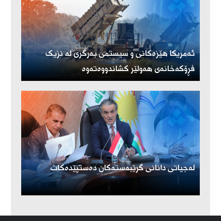
ئەمریكا هێزەكانی و سیستمی بەرگری لە نزیک
فڕۆكەخانەی هەولێر كشاندووەتەوە
لەجیاتی دانانی گرێبەستەکان دەستپێدەکات