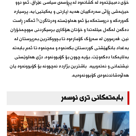
خۆی دەبینێتەوە لە کشانەوە لە پڕۆسەی سیاسی عێراق، ئەو دوو
حیزبەشی ڕۆڵی سەرەکییان هەیە (پارتی و یەکیتیی)یە، پرسیارە
گەورەکە و دروستەکە بۆ ئەو هەلوێستە وەرناگرن؟! ئەگەر ڕاست
دەگەن لەگەل میللەتدا و خۆتان هۆکاری برسیکردنی مووچەخۆران
نین، فەرموون لە سەرۆک کۆمارەوە تا بچووکترین بەرپرستان لە
بەغداد بانگھێشتی کوردستان بکەنەوە و مەچنەوە تا ئەم بابەتە
بەلایەکدا دەکەوێت، بۆیە چوون بۆ کۆبوونەوە، دژی هەلوێستی
نیشتمانی و نەتەوییە. باشترین بژاردە نەچوونە بۆ کۆبوونەوە یان
هەڵوەشاندنەوەی کۆبوونەوەیە.
بابەتەکانی تری نوسەر