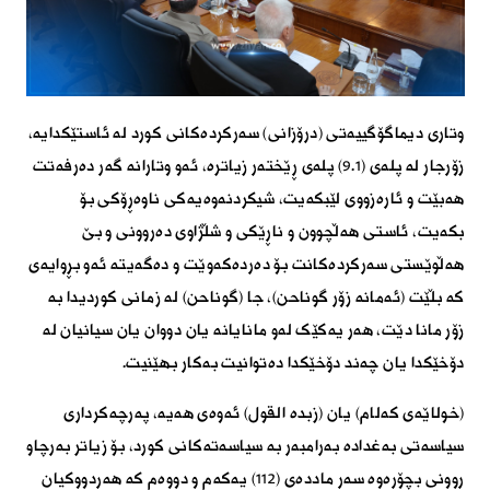
وتاری دیماگۆگییەتی (درۆزانی) سەرکردەکانی کورد لە ئاستێکدایە،
زۆرجار لە پلەی (٩.١) پلەی ڕێختەر زیاترە، ئەو وتارانە گەر دەرفەتت
هەبێت و ئارەزووی لێبکەیت، شیکردنەوەیەکی ناوەڕۆکی بۆ
بکەیت، ئاستی هەڵچوون و ناڕێکی و شڵژاوی دەروونی و بێ
هەڵوێستی سەرکردەکانت بۆ دەردەکەوێت و دەگەیتە ئەو بڕوایەی
کە بڵێت (ئەمانە زۆر گوناحن)، جا (گوناحن) لە زمانی کوردیدا بە
زۆر مانا دێت، هەر یەکێک لەو مانایانە یان دووان یان سیانیان لە
دۆخێکدا یان چەند دۆخێکدا دەتوانیت بەکار بهێنیت.
(خولاێەی کەلام) یان (زبدە القول) ئەوەی هەیە، پەرچەکرداری
سیاسەتی بەغدادە بەرامبەر بە سیاسەتەکانی کورد، بۆ زیاتر بەرچاو
ڕوونی بچۆرەوە سەر ماددەی (١١٢) یەکەم و دووەم کە هەردووکیان