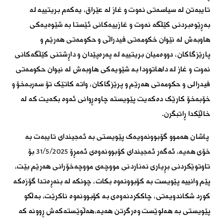
تایبەتن لە سیاسەتی نەوت و غاز لە عێراق، یەکەم بریتییە لە
بەڕێوەبردنی کێڵگە نەوت و غازییەکانی ئێستا بە شێوەیەکی
هاوبەش لە نێوان خکومەتی فیدراڵی و حکومەتی هەرێم و
پارێزگاکان، دووەمیان بریتییە لە پەرەپێدان و داڕشتنی کێڵگەکانی
نەوت و غاز لە داهاتوودا بە شێویەکی هاوبەش لە نیوان حکومەتی
فیدرالی و حکومەتی هەرێم و پرێزگاکان، واتە کاتێک تۆ سەربەخۆ و
خۆبەخۆ کارێک دەکەیت پێویستە چاوەڕوانی ئەوە بکەیت کە لە
خاڵێکدا ڕاتبگرن.
پاشان هەموو گۆبوونەویەک پێویستی بە ئەجیندای تایبەت بە
خۆی هەیە، ئەگەر ئەجیندای کۆبوونەوەی ئەمڕۆ ٣١/٥/٢٠٢٥ بۆ
تاوتوێکردنی بڕیاری نەناردنی مووچەی مووچەخۆرانی هەرێم بێت،
پێم وانییە پێویست بە کۆبوونەوە بکات، چونکە لە بنەڕەتدا گۆزەکە
کورد شکاندویەتی، چاککردنەوەی بە کۆبوونەوە ناکرێت، بەڵکو
پێویستی بە هەلوێست وەرگرتن هەیە،هەڵوێستەکەش ڕوونە کە