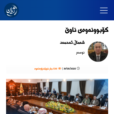
کۆبوونەوەی ناوێ
شەماڵ ئەحمەد
نوسەر
31/05/2025 |
536 جار خوێندراوەتەوە