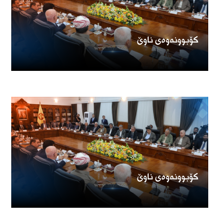
کۆبوونەوەی ناوێ
کۆبوونەوەی ناوێ