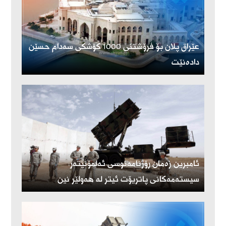
عێراق پلان بۆ فرۆشتنی 1000 کۆشکی سەدام حسێن
دادەنێت
ئامبرین زەمان رۆژنامەنوسی ئەلمۆنیتەر:
سیستەمەکانی پاتریۆت ئیتر لە هەولێر نین