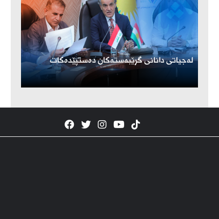
لەجیاتی دانانی گرێبەستەکان دەستپێدەکات