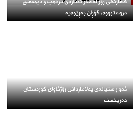
فشارێكی زۆر لەسەر ئیدارەی ترەمپ و دیمەشق
دروستبووە، گۆڕان بەڕێوەیە
ئەو راستیانەی پەلاماردانی رۆژئاوای كوردستان
دەریخست