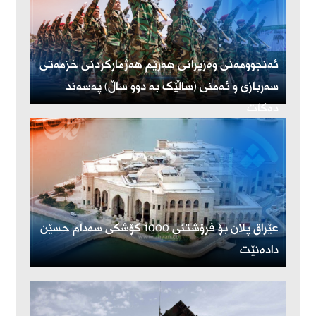
ئەنجوومەنی وەزیرانی هەرێم هەژمارکردنی خزمەتی
سەربازی و ئەمنی (ساڵێک بە دوو ساڵ) پەسەند
دەکات
عێراق پلان بۆ فرۆشتنی 1000 کۆشکی سەدام حسێن
دادەنێت