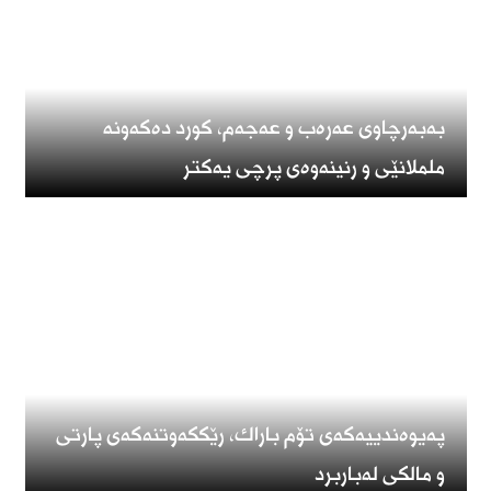
بەبەرچاوی عەرەب و عەجەم، كورد دەكەونە
ململانێی و رنینەوەی پرچی یەكتر
پەیوەندییەكەی تۆم باراك، رێككەوتنەكەی پارتی
و مالكی لەباربرد