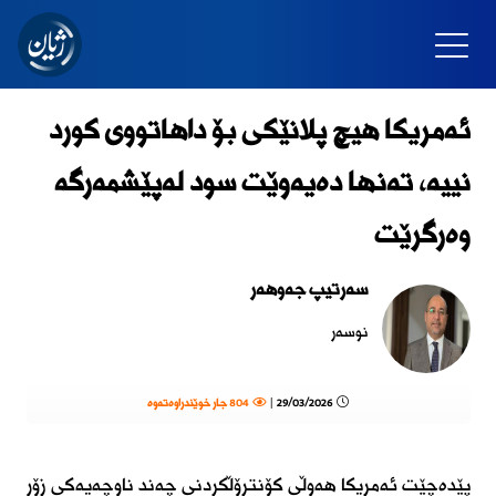
ئەمریكا هیچ پلانێكی بۆ داهاتووی كورد
نییە، تەنها دەیەوێت سود لەپێشمەرگە
وەرگرێت
سەرتیپ جەوهەر
نوسەر
29/03/2026 |
804 جار خوێندراوەتەوە
پێدەچێت ئەمریكا هەوڵی كۆنترۆڵكردنی چەند ناوچەیەكی زۆر