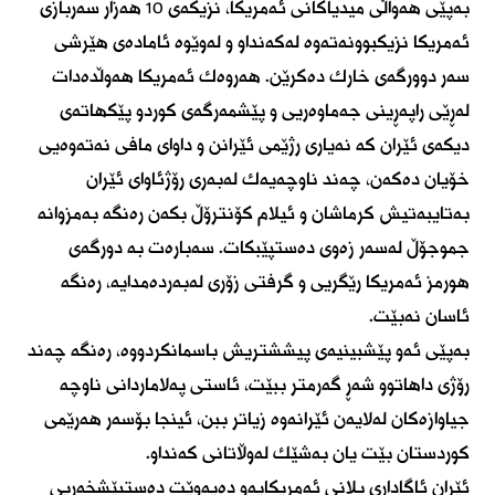
بەپێی هەواڵی میدیاكانی ئەمریكا، نزیكەی 10 هەزار سەربازی
ئەمریكا نزیكبوونەتەوە لەكەنداو و لەوێوە ئامادەی هێرشی
سەر دوورگەی خارك دەكرێن. هەروەك ئەمریكا هەوڵدەدات
لەڕێی راپەڕینی جەماوەریی و پێشمەرگەی كوردو پێكهاتەی
دیكەی ئێران كە نەیاری رژێمی ئێرانن و داوای مافی نەتەوەیی
خۆیان دەكەن، چەند ناوچەیەك لەبەری رۆژئاوای ئێران
بەتایبەتیش كرماشان و ئیلام كۆنترۆڵ بكەن رەنگە بەمزوانە
جموجۆڵ لەسەر زەوی دەستپێبكات. سەبارەت بە دورگەی
هورمز ئەمریكا رێگریی و گرفتی زۆری لەبەردەمدایە، رەنگە
ئاسان نەبێت.
بەپێی ئەو پێشبینیەی پیششتریش باسمانكردووە، رەنگە چەند
رۆژی داهاتوو شەڕ گەرمتر ببێت، ئاستی پەلاماردانی ناوچە
جیاوازەكان لەلایەن ئێرانەوە زیاتر ببن، ئینجا بۆسەر هەرێمی
كوردستان بێت یان بەشێك لەوڵاتانی كەنداو.
ئێران ئاگاداری پلانی ئەمریكایەو دەیەوێت دەستپێشخەریی