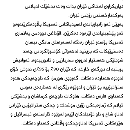
دیاریكراوی لەخاكی ئێران بدات وەك بەشێك لەپلانی
بەركەنارخستنی رژێمی ئێران.
بەپێی ئەو زانیاریانەی لەمیدیاكانی ئەمریكا بڵاودەكرێنەوەو
ئەو پێشبینیانەی لێرەوە دەكرێن، قۆناغی دووەمی پەلاماری
ئەمریكا بۆسەر ئێران رەنگە لەسەرەتای مانگی نیسان
دەستپێبكات كە بریتیە لەهەوڵی كۆنترۆڵكردنی چەند
شوێنێكی هەستیار لەرووی سەربازیی و ئابورییەوە. ئەوانیش
بریتیە لە دورگەی خارك؛ كە ئێران 90% بۆ 95%ی نەوتی خۆی
لەوێوە هەناردە دەكات. گەرووی هورمز؛ كە ناوچەیەكی هەرە
ستراتیژییە بۆ ئێران و لەوێوە رێگری لە هەناردەی نەوتی
كەنداوی فارس دەكات، هاوكات ناوچەی كرماشان و بەشێكی
ئیلام كە ژمارەیەكی زۆری موشەك و چەكی ستراتیژیی ئێرانی
لەناو شاخ و ناو تۆنێلەكان لێیەو لەوێوە ئاراستەی ئیسرائیل و
هێزەكانی ئەمریكا لەناوچەكەو وڵاتانی كەنداو دەكات.