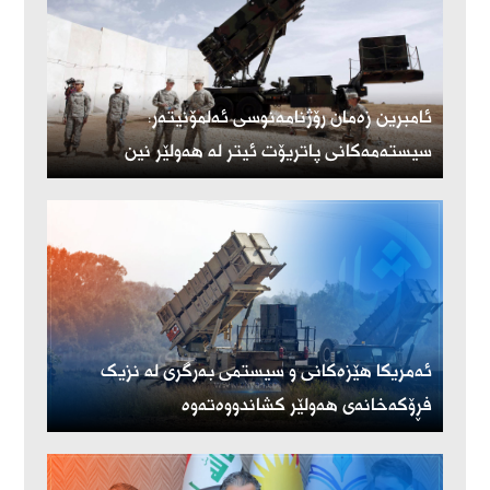
ئامبرین زەمان رۆژنامەنوسی ئەلمۆنیتەر:
سیستەمەکانی پاتریۆت ئیتر لە هەولێر نین
ئەمریكا هێزەكانی و سیستمی بەرگری لە نزیک
فڕۆكەخانەی هەولێر كشاندووەتەوە