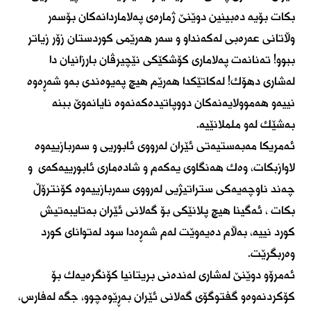
بكات بۆیە دەبینین دوێنێ ژمارەی پەلاماردانەكان بۆسەر
وڵاتانی عەرەبی لەكەنداو و سەر هەرێمی كوردستان زۆر زیاتر
ببوو! تەنانەت پەلاماری كۆشكێكی نێچیرڤان بارزانیان دا
لەشاری دهۆك! لەكاتێكدا هەرێم هیچ پەیوەندی بەو شەڕەوە
نییەو هەموولایەنەكان دووپاتیدەكەنەوە نایانەوێ‌ ببنە
بەشێك لەو ململانێیە.
ئەمریكا مەبەستیەتی ئێران لەرووی ئابوریی و سەربازییەوە
لاوازبكات، وەك هەنگاوی یەكەم و شادەماری ئابورییەكەی و
چەند ناوچەیەكی ستراتیژیی لەرووی سەربازییەوە كۆنترۆڵ
بكات ، ئەگینا هیچ پلانێكی بۆ گەلانی ئێران بەتایبەتیش
كورد نییە، بەڵام دەیەوێت لەم شەڕەدا سود لەتوانای كورد
وەربگرێت.
ئەمرۆو دوێنێ لەشاری لەندەنی بریتانیا كۆنگرەیەك بۆ
كۆكردنەوەو گفتوگۆی گەلانی ئێران بەڕێوەچوو، جگە لەفارس،