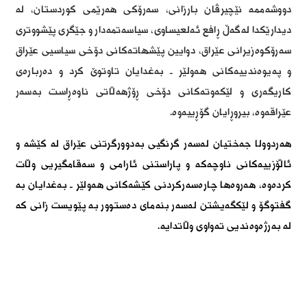
دووشه‌ممه‌ نێچيرڤان بارزانى، سه‌رۆكى هه‌رێمى كوردستان، له‌
ديدارێكدا له‌گه‌ڵ ڕافع ئه‌لعيساوى، سياسه‌تمه‌دار و جێگرى پێشووترى
سه‌رۆكوه‌زيرانى عێراق، دوايين پێشهاته‌كانى دۆخى سياسيى عێراق
و په‌يوه‌ندييه‌كانى هه‌ولێر ـ به‌غدايان تاوتوێ كرد و ده‌رباره‌ى
كاريگه‌رى و لێكه‌وته‌كانى دۆخى ڕۆژهه‌ڵاتى ناوه‌ڕاست به‌سه‌ر
عێراقه‌وه‌، بيروڕايان گۆڕييه‌وه‌.
هه‌ردوولا جه‌ختيان له‌سه‌ر گرنگيى به‌دوورگرتنى عێراق له‌ كێشه‌ و
ئاڵۆزييه‌كانى ناوچه‌كه‌ و پاراستنى ئارامى و سه‌قامگيريى وڵات
كرده‌وه‌، هه‌روه‌ها چاره‌سه‌ركردنى كێشه‌كانى هه‌ولێر ـ به‌غدايان به‌
گفتوگۆ و لێكگه‌يشتن له‌سه‌ر بنه‌ماى ده‌ستوور به‌ پێويست زانى كه‌
له‌ به‌رژه‌وه‌نديى ته‌واوى وڵاتدايه‌.