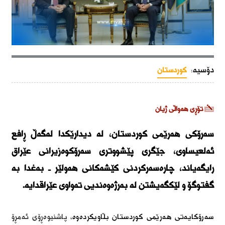
دۆسیە:
کوردستان
تۆڕی هەواڵی ژیان
سه‌رۆكی هه‌رێمی كوردستان، له‌ ديدارێكدا له‌گه‌ڵ ڕافع
ئه‌لعيساوى، جێگرى پێشووترى سه‌رۆكوه‌زيرانى عێراق
رایگەیاند، چاره‌سه‌ركردنى كێشه‌كانى هه‌ولێر ـ به‌غدا به‌
گفتوگۆ و لێكگه‌يشتن لە به‌رژه‌وه‌نديى ته‌واوى عێراقدایە.
سەرۆکایەتی هەرێمی کوردستان بڵاویکردەوە،
پاشنيوه‌ڕۆى ئه‌مڕۆ