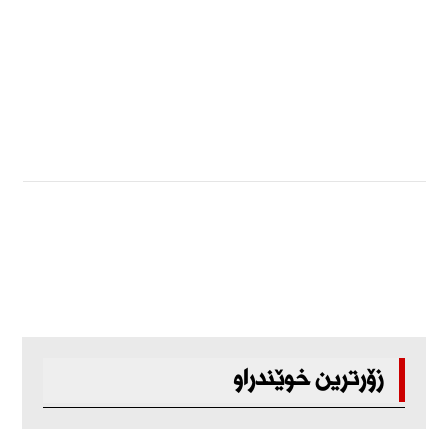
زۆرترین خوێندراو