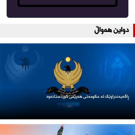
دواین هەواڵ
ڕاگەیەندراوێک لە حکومەتی هەرێمی کوردستانەوە