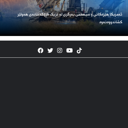
ئەمریكا هێزەكانی و سیستمی بەرگری لە نزیک فڕۆكەخانەی هەولێر
كشاندووەتەوە