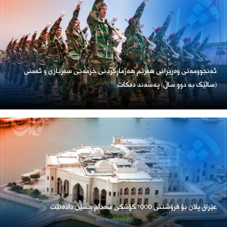
ئەنجوومەنی وەزیرانی هەرێم هەژمارکردنی خزمەتی سەربازی و ئەمنی
(ساڵێک بە دوو ساڵ) پەسەند دەکات
عێراق پلان بۆ فرۆشتنی 1000 کۆشکی سەدام حسێن دادەنێت