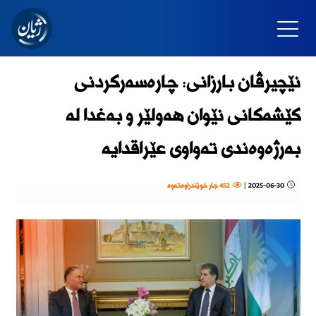
نێچيرڤان بارزانی: چاره‌سه‌ركردنی
كێشه‌كانی نێوان هه‌ولێر و به‌غدا له‌
به‌رژه‌وه‌ندی ته‌واوى عێراقدایە
2025-06-30
|
452 جار خوێندراوەتەوە