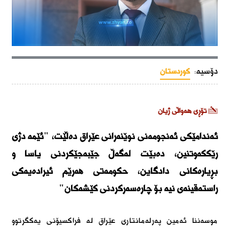
دۆسیە:
کوردستان
تۆڕی هەواڵی ژیان
ئەندامێکی ئەنجومەنی نوێنەرانی عێراق دەڵێت، "ئێمە دژی
رێککەوتنین، دەبێت لەگەڵ جێبەجێکردنی یاسا و
بڕیارەکانی دادگاین، حکومەتی ھەرێم ئیرادەیەکی
راستەقینەی نیە بۆ چارەسەرکردنی کێشەکان"
موسەننا ئەمین پەرلەمانتاری عێراق لە فراکسیۆنی یەکگرتوو