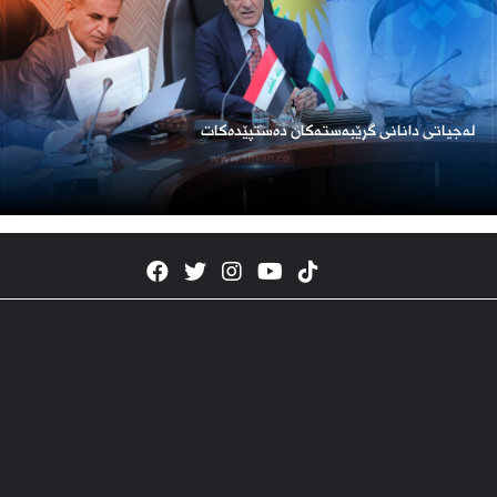
لەجیاتی دانانی گرێبەستەکان دەستپێدەکات