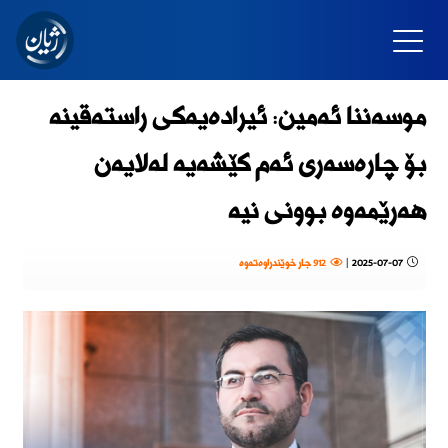
موسەننا ئەمین: ئیرادەیەكی راستەقینە
بۆ چارەسەری ئەم كێشەیە لەلایەن
هەرێمەوە بوونی نیە
2025-07-07
|
912 جار خوێندراوەتەوە