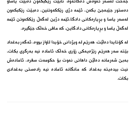
جەخت لەسەر ئەوەش دەکاتەوە: نابێت رێکبکەون دەبێت یاساو
دەستور جێبەجێ بکەن، ئێمە دژی رێککەوتنین، دەبێت رێکبکەون
لەسەر یاسا و بڕیارەکانی دادگا،ئێمە دژین لەگەڵ رێککەوتن ئێمە
لەگەڵ یاسا و بڕیارەکانی دادگاین، کە مافی خەڵک جێگیرە.
لە کۆتایدا دەڵێت: ھەرێم لە ویژدانی خۆیدا لاواز بووە، ئەگەر بەغداد
بێتە سەر ھەرێم رێژەیەکی زۆری خەڵک ئامادە نیە بەرگری بکات،
بەبێ شەرمانە دەڵێن داھاتی نەوت بۆ حکومەت سفرە، ئامادەش
نیت بیدەیتە بەغداد کە مانگانە ئامادە نیە رادەستی بەغدادی
بکات.