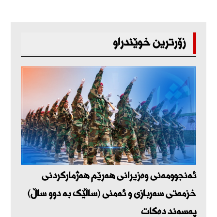
زۆرترین خوێندراو
ئەنجوومەنی وەزیرانی هەرێم هەژمارکردنی
خزمەتی سەربازی و ئەمنی (ساڵێک بە دوو ساڵ)
پەسەند دەکات