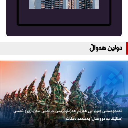
دواین هەواڵ
ئەنجوومەنی وەزیرانی هەرێم هەژمارکردنی خزمەتی سەربازی و ئەمنی
(ساڵێک بە دوو ساڵ) پەسەند دەکات