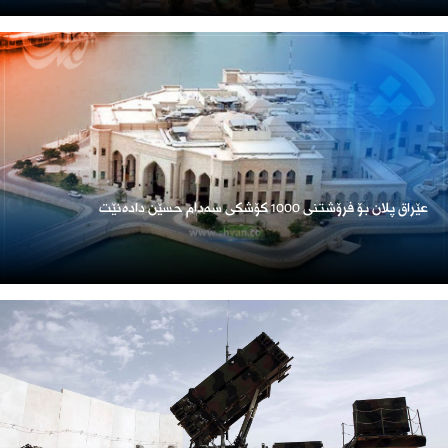
عێراق پلان بۆ فرۆشتنی 1000 کۆشکی سەدام حسێن دادەنێت