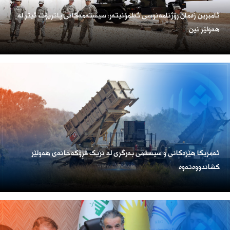
ئامبرین زەمان رۆژنامەنوسی ئەلمۆنیتەر: سیستەمەکانی پاتریۆت ئیتر لە
هەولێر نین
ئەمریكا هێزەكانی و سیستمی بەرگری لە نزیک فڕۆكەخانەی هەولێر
كشاندووەتەوە