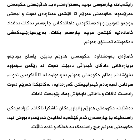
رایگەیاند: چارەنوسی موچە بەستراوەتەوە بە ھەڵوێستی حکومەتی
ھەرێمەوە، حکومەتی ھەرێم تا کێشەی ھەناردەی نەوت و لیستی
موچەو تەوتین و رادەستکردنی داھاتەکانی چارەسەر نەکات بەغداد
ئامادەنیە کێشەی موچە چارەسەر بکات، بەرپرسیارێتیەکەشی
دەکەوێتە ئەستۆی ھەرێم.
ئاماژەی بەوەشداوە: حکومەتی ھەرێم بەپێی یاسای بودجەو
بڕیارەکانی دادگای فیدراڵی دەبێت نەوت لە رێگەی سۆمۆوە
بفرۆشێت، بەڵام حکومەتی ھەرێم بەردەوامە لە تاڵانکردنی نەوت،
سودانی لەبەردەم ئیحراجیەکی گەورەدایە، لەکاتێکدا ھەرێم نەوت
رادەست ناکات و داھاتی ناوخۆش وەک پێویست نادات.
دەشڵێت: حکومەتی ھەرێم زانیارییەکان ئاشکرا ناکات، ئیرادەیەکی
راستەقینە بۆ چارەسەری ئەم کێشەیە لەلایەن ھەرێمەوە بوونی نیە،
حکومەتی ھەرێم ھیچ راستیەک بە خەڵک و ئێمە ناڵێت.