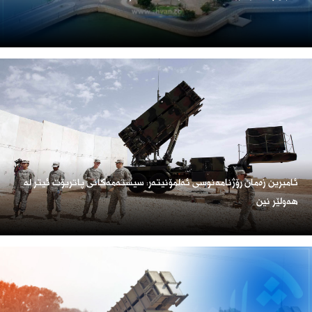
ئامبرین زەمان رۆژنامەنوسی ئەلمۆنیتەر: سیستەمەکانی پاتریۆت ئیتر لە
هەولێر نین