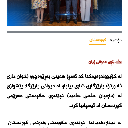
دۆسیە:
کوردستان
تۆڕی هەواڵی ژیان
لە کۆبوونەوەیەکدا کە ئەمڕۆ هەینی بەڕێوەچوو (خوان ماری
ئابورتۆ) پارێزگاری شاری بیلباو لە دیوانی پارێزگا، پێشوازی
لە (دارەوان حاجی حامید) نوێنەری حکومەتی هەرێمی
کوردستان لە ئیسپانیا کرد.
لە دیدارەکەیاندا نوێنەری حکومەتی هەرێمی کوردستان،