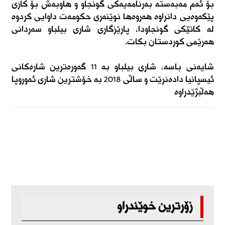
‏بۆ ئەم مەبەستە بەرنامەیەکی گونجاو و هاوبەش بۆ کاری
پێکەوەیی دانراوە هەروەها نوێنەری حکومەت داوایی کردوە
لە کاتێکی گونجاودا، پارێزگاری شاری بیلباو سەردانی
هەرێمی کوردستان بکات.
شایەنی باسە، شاری بیلباو بە 11 گەورەترین شارەکانی
ئیسپانیا دادەنرێت و ساڵی 2018 بە خۆشترین شاری ئەوروپا
هەڵبژێدراوە
زۆرترین خوێندراو