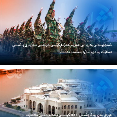
ئەنجوومەنی وەزیرانی هەرێم هەژمارکردنی خزمەتی سەربازی و ئەمنی
(ساڵێک بە دوو ساڵ) پەسەند دەکات
عێراق پلان بۆ فرۆشتنی 1000 کۆشکی سەدام حسێن دادەنێت