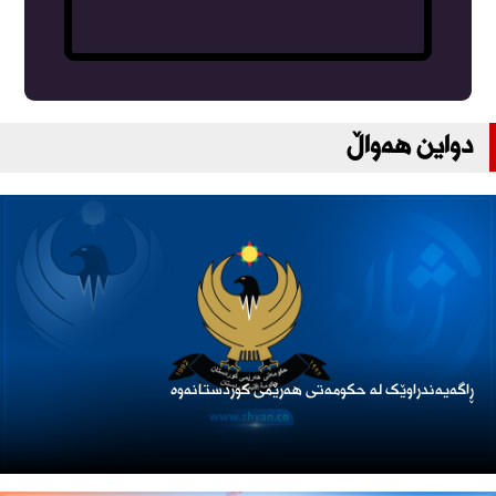
دواین هەواڵ
ڕاگەیەندراوێک لە حکومەتی هەرێمی کوردستانەوە