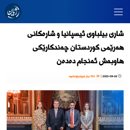
شاری بیلباوی ئیسپانیا و شارەکانی
هەرێمی کوردستان چەندکارێکی
هاوبەش ئەنجام دەدەن
2025-09-26
|
1153 جار خوێندراوەتەوە