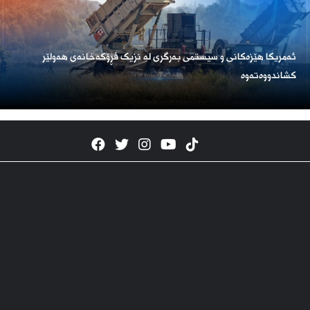
ئەمریكا هێزەكانی و سیستمی بەرگری لە نزیک فڕۆكەخانەی هەولێر
كشاندووەتەوە