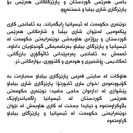
باسی هەرێمی کوردستان و پارێزگاکانی هەرێمی بۆ
پارێزگاری شاری بیلبا و خستنەڕوو.
نوێنەری حکومەت لە ئیسپانیا ڕایگەیاند، بە ئامانجی کاری
پێکەوەیی لەنێوان شاری بیلبا و شارەکانی هەرێمی
کوردستان و پرۆژەی هاوبەشی نوێنەرایەتی حکومەت لە
ئیسپانیا و پارێزگای بیلباو بەرنامەیەکی گونجاویان داناوە،
ئەمەش بە ئامانجی پەرەپێدانی ئاڵوگۆڕی بازرگانی،
ئەکادیمی، ڕۆشنبیری و هونەری و کلتووری، بوارەکانی تر.
هاوکات لە سایتی فەرمی پارێزگاری بیلباو سەبارەت بە
کۆبوونەوەی (خوان ماری ئابورتۆ) پارێزگاری شاری بیلباو
پێشوازی لە (دارەوان حاجی حامید) نوێنەری حکومەتی
هەرێمی کوردستان لە ئیسپانیا ڕاگەیاندراوێک
بڵاوکراوەتەوە و تیایدا جەخت لە کاری هاوبەش لە نێوان
نوێنەرایەتی حکومەت لە ئیسپانیا و پارێزگای بیلباو
کراوەتەوە