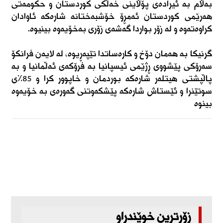
بەڵام بە ئیرادەی پۆڵاینی خەڵکی کوردستان و حکومەتی
هەرێمی کوردستان ئەمڕۆ خۆشبەختانە شارەکە ئاوادان
کراوەتەوە و لە زۆر بواردا گەشەی زۆری بەخۆیەوە بینیوە.
گرنیکا بە هەمان دۆخ و کارەساتدا تێپەڕیوە، لە لایەن فرانکۆ
سەرۆکی پێشووی ڕژێمی ئیسپانیا بە فرۆکەی ئەڵمانیا و بە
پاڵپشتی هیتلەر شارەکە بوردمان و خاپوور کرا و ٨٥٪ی
سوتێنرا و ئێستاش شارەکە پێشکەوتنی گەورەی بە خۆیەوە
بینوە
زۆرترین خوێندراو