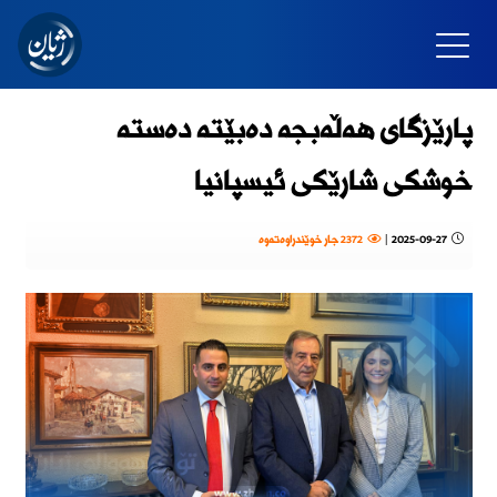
پارێزگای هەڵەبجە دەبێتە دەستە
خوشکی شارێکی ئیسپانیا
2025-09-27
|
2372 جار خوێندراوەتەوە