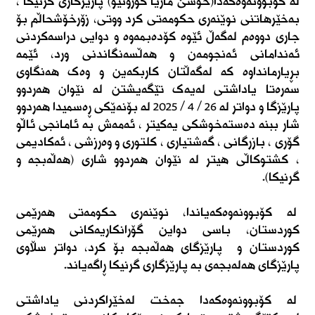
لە کۆبوونەوەکەدا(خۆسێ ماریا گۆرۆنیۆ) پارێزگاری گرنیکا ،
بەخێرهاتنی نوێنەری حکومەتی کرد ووتی، زۆرخۆشحاڵم بۆ
جاری دووەم لەگەڵ ئێوە کۆدەبمەوە و دوایی دراسەکردنی
ئەندامانی ئەنجومەن و هەڵسەنگاندنی ورد، ئێمە
بڕیارمانداوە کە لەگەڵتان کاربکەین و وەک هەنگاوی
سەرەتا یاداشتی لەیەک تێگەیشتن لە نێوان هەردوو
پارێزگا و دواتر لە ٢٦ / ٤ / ٢٠٢٥ لە بۆنەێکی ڕەسمیدا هەردوو
شار ببنە دەستەخوشکی یەکیتر ، ئەمەش بە ئامانجی ئاڵو
گۆری ، بازرگانی ، گەشتیاری ، کلتوری و وەرزشی ، ئەکادیمی
، کشتوکاڵی هیتر لە نێوان هەردوو شاری (هەڵەبجە و
گرنیکا).
لە کۆبوونەوەکەیاندا، نوێنەری حکومەتی هەرێمی
کوردستان، باسی دواین گۆرانکاریەکانی هەرێمی
کوردستان و پارێزگای هەڵەبجە بۆ کرد، دواتر سڵاوی
پارێزگای هەلەبجەی بە پارێزگاری گرنیکا ڕاگەیاند.
لە کۆبوونەوەکەدا جەخت لەخێراکردنی یاداشتی