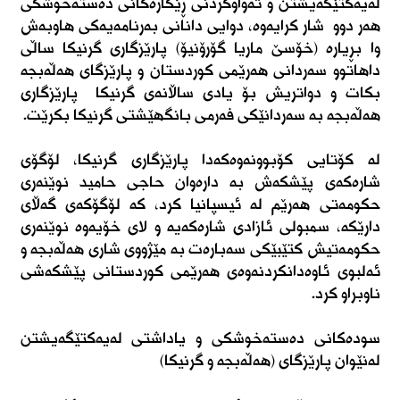
لەیەکتێگەیشتن و تەواوکردنی ڕێکارەکانی دەستەخوشکی
هەر دوو شار کرایەوە، دوایی دانانی بەرنامەیەکی هاوبەش
وا بڕیارە (خۆسێ ماریا گۆرۆنیۆ) پارێزگاری گرنیکا ساڵی
داهاتوو سەردانی هەرێمی کوردستان و پارێزگای هەڵەبجە
بکات و دواتریش بۆ یادی ساڵانەی گرنیکا پارێزگاری
هەڵەبجە بە سەردانێکی فەرمی بانگهێشتی گرنیکا بکرێت.
لە کۆتایی کۆبوونەوەکەدا پارێزگاری گرنیکا، لۆگۆی
شارەکەی پێشکەش بە دارەوان حاجی حامید نوێنەری
حکومەتی هەرێم لە ئیسپانیا کرد، کە لۆگۆکەی گەڵای
دارێکە، سمبولی ئازادی شارەکەیە و لای خۆیەوە نوێنەری
حکومەتیش کتێبێکی سەبارەت بە مێژووی شاری هەڵەبجە و
ئەلبوی ئاوەدانکردنەوەی هەرێمی کوردستانی پێشکەشی
ناوبراو کرد.
سودەکانی دەستەخوشکی و یاداشتی لەیەکتێگەیشتن
لەنێوان پارێزگای (هەڵەبجە و گرنیکا)