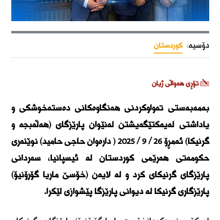
دۆسیە:
کوردستان
تۆڕی هەواڵی ژیان
بەمەبەستی تەواوکردنی هەنگاوەکانی دەستەخوشکی و
یاداشتی لەیەکتێگەیشتن لەنێوان پارێزگای (هەڵەبجە و
گرنیکا) ئەمڕۆ ٢٦ / ٩ / ٢٠٢٥ ( دارەوان حاجی حامید) نوێنەری
حکومەتی هەرێمی کوردستان لە ئیسپانیا، سەردانی
پارێزگای گرنیکای کرد و لە لایەن (خۆسێ ماریا گۆرۆنیۆ)
پارێزگاری گرنیکا لە دیوانی پارێزگا پێشوازی لێکرا.