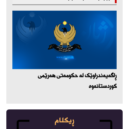
ڕاگەیەندراوێک لە حکومەتی هەرێمی
کوردستانەوە
ڕیکلام