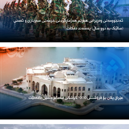
ئەنجوومەنی وەزیرانی هەرێم هەژمارکردنی خزمەتی سەربازی و ئەمنی
(ساڵێک بە دوو ساڵ) پەسەند دەکات
عێراق پلان بۆ فرۆشتنی 1000 کۆشکی سەدام حسێن دادەنێت