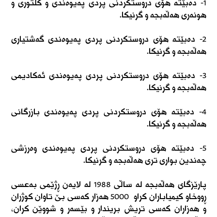
١- دەبێتە هۆی دروستکردنی پردی پەیوەندی و کلتوری و
هونەری هەڵەبجە و گرنیکا.
٢- دەبێتە هۆی دروستکردنی پردی پەیوەندی گەشتیاری
هەڵەبجە و گرنیکا.
٣- دەبێتە هۆی دروستکردنی پردی پەیوەندی ئەکادیمی
هەڵەبجە و گرنیکا.
٤- دەبێتە هۆی دروستکردنی پردی پەیوەندی بازرگانی
هەڵەبجە و گرنیکا.
٥- دەبێتە هۆی دروستکردنی پردی پەیوەندی وەرزشی
چەندین بواری تری هەڵەبجە و گرنیکا.
پارێزگای هەڵەبجە لە ساڵی ١٩٨٨ لە لایەن ڕژێمی بەعسی
ڕووخاو کیمیاباران کراو ٥٠٠٠ هەزار کەسی بێ تاوان کوژران
و هەزاران کەسی تریش بریندار و بێسەر و شووێن کران،