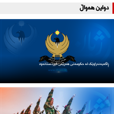
دواین هەواڵ
ڕاگەیەندراوێک لە حکومەتی هەرێمی کوردستانەوە