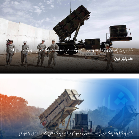
ئامبرین زەمان رۆژنامەنوسی ئەلمۆنیتەر: سیستەمەکانی پاتریۆت ئیتر لە
هەولێر نین
ئەمریكا هێزەكانی و سیستمی بەرگری لە نزیک فڕۆكەخانەی هەولێر