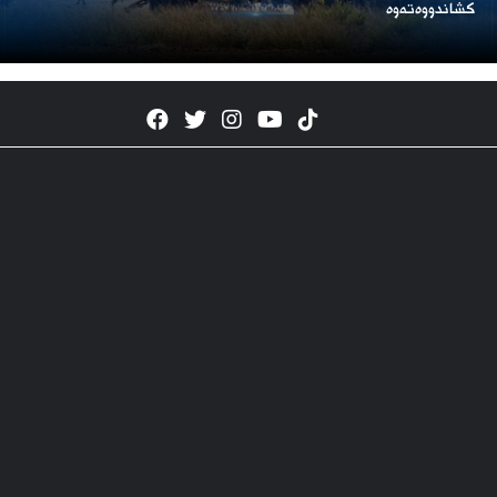
كشاندووەتەوە