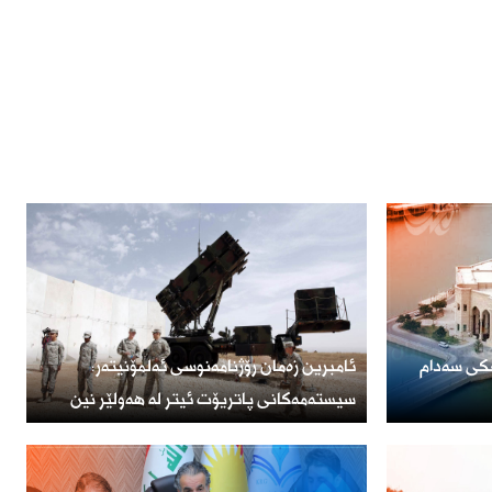
ۆ فرۆشتنی 1000 کۆشکی سەدام
ئامبرین زەمان رۆژنامەنوسی ئەلمۆنیتەر:
سیستەمەکانی پاتریۆت ئیتر لە هەولێر نین