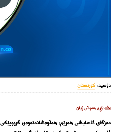
دۆسیە:
کوردستان
تۆڕی هەواڵی ژیان
دەزگای ئاسایشی هەرێم، هەڵوەشاندنەوەی گرووپێکی 