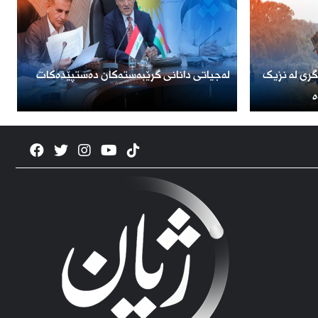
گری لە نزیک
لەجیاتی دانانی گرێبەستەکان دەستپێدەکات
ە