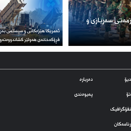
مەتی سەربازی و
ئەمریكا هێزەكانی و سیستمی بەر
فڕۆكەخانەی هەولێر كشاندووەتەو
یۆ
دەربارە
تۆ
پەیوەندی
نفۆگرافیک
نامەکان