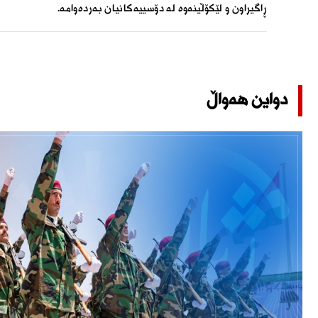
ڕاگیراون و لێکۆڵینەوە لە دۆسییەکانیان بەردەوامە.
دواین هەواڵ