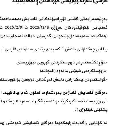
فارسی) سەربە ویلایەتی کوردستان ڕادەگەیەنێت.
بەڕێوەبەرایەتی گشتی ئۆپراسیۆنەکانی ئاسایش بەهەماهەنگی 
ئەنجا
(هەڵەبجە، سەیدسادق،پێنجوێن، گەرمیان، دیالە) ئەنجام بدەن.
پیلانی چەکدارانی داعش " کەتیبەی پێنجی سەلمانی فارسی"، س
-خۆ ڕێکخستنەوە و درووستکردنی گرووپی تیرۆریستی
-درووستکردنی شوێنی مانەوە (المچافە)
-گواستنەوەی چەکدارانی داعش لەوڵاتانی دراوسێ بۆ کوردستان 
پشتێنی خۆکوژی ) .