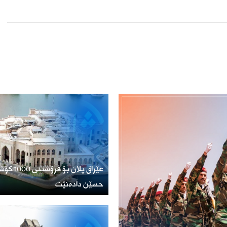
عێراق پلان ب
حسێن دادەنێت