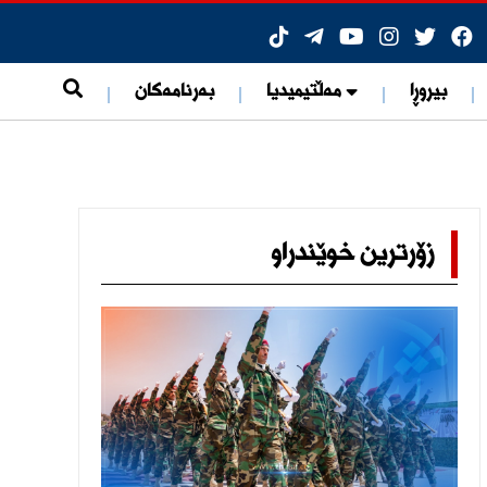
بیروڕا
مەڵتیمیدیا
بەرنامەکان
زۆرترین خوێندراو
ی هۆشبەرەوە
ات