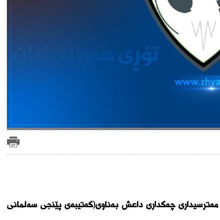
مەترسیداری چەکداری داعش بەناوی(کەتیبەی پێنجی سەلمانی