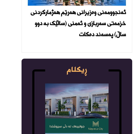
ئەنجوومەنی وەزیرانی هەرێم هەژمارکردنی
خزمەتی سەربازی و ئەمنی (ساڵێک بە دوو
ساڵ) پەسەند دەکات
ڕیکلام