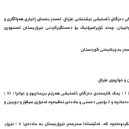
دەزگای ئاسایشی نیشتمانی عێراق، لەسەر بنەمای زانیاری هەواڵگری و
می لێکۆڵینەوەکان لەڕۆژی ٢٠٢٥/١٢/٨ تا ٢٠٢٦/٢/٩ توانییان، چەند ئۆپراسیۆنیک بۆ دەستگیرکردنی تیرۆریستان لەسنووری
ەر بە ویلایەتی کوردستان:
و خوارووی عێراق.
دەزگای ئاسایش ئاماژەی بەوەشداوە، لەکۆی ئەم چالاکییەدا ( ١ ) یەک کارمەندی دەزگای ئاسایشی هەرێم برینداربوو و توانرا ( ١٠ )
تی.رۆر.یست دەستگیربکرێت و دەستیشگیرا بەسەر ( ٨ چەک و ١ دەمانچە و ٢ بۆمبی دەستی و ماددەی تەقینەوە لەجۆری سیفۆر و دوربین و
لە کۆتایی راگەیەندراوەکەیدا دەزگای ئاسایشی ئەوەشی رونکردوەتەوە کە، لەئێستادا سەرجەم تیرۆریستان بە ماددەی( ٤ ) تیرۆر،