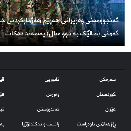
ئەنجوومەنی وەزیرانی هەرێم هەژمارکردنی خز
ئەمنی (ساڵێک بە دوو ساڵ) پەسەند دەکات
سەرەکی
ئابوریی
ڤید
کوردستان
وەرزش
فۆ
عێراق
تەندروستی
ئی
ڕۆژهەڵاتی ناوەڕاست
زانست و تەکنەلۆژیا
بەر