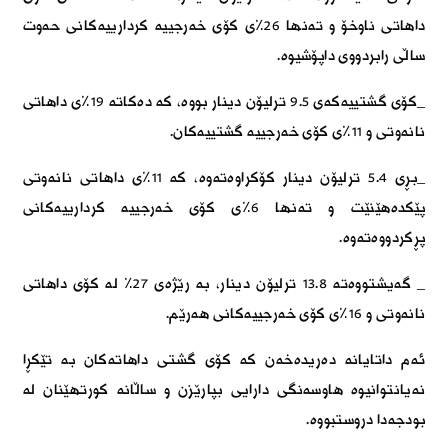
داهاتی ناوخۆ و تەنها 26٪ی کۆی خەرجییە کردارییەکانی حەوت
ساڵی رابردووی داپۆشیوە.
_کۆی گشتییەکەی 9.5 ترلیۆن دینار بووە، کە دەکاتە 19٪ی داهاتی
نانەوتی و 11٪ی کۆی خەرجییە گشتییەکان.
_بڕی 5.4 ترلیۆن دینار کۆکراوەتەوە، کە 11٪ی داهاتی نانەوتی
پێکدەهێنێت و تەنها 6٪ی کۆی خەرجییە کردارییەکانی
پڕکردووەتەوە.
_ گەیشتووەتە 13.8 ترلیۆن دینار، بە رێژەی 27٪ لە کۆی داهاتی
نانەوتی و 16٪ی کۆی خەرجییەکانی هەرێم.
ئەم داتایانە دەریدەخەن کە کۆی گشتی داهاتەکان بە تێکڕا
نەیانتوانیوە هاوسەنگی دارایی بپارێزن و ساڵانە کورتهێنان لە
بودجەدا دروستبووە.