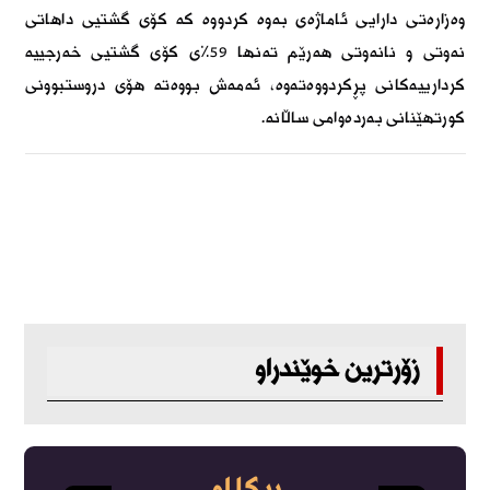
وەزارەتی دارایی ئاماژەی بەوە کردووە کە کۆی گشتیی داهاتی
نەوتی و نانەوتی هەرێم تەنها 59٪ی کۆی گشتیی خەرجییە
کردارییەکانی پڕکردووەتەوە، ئەمەش بووەتە هۆی دروستبوونی
کورتهێنانی بەردەوامی ساڵانە.
زۆرترین خوێندراو
ڕیکلام