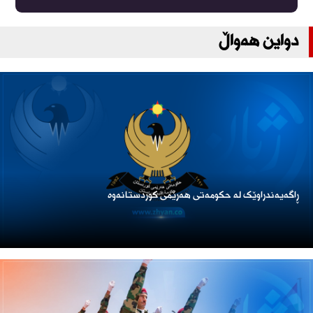
دواین هەواڵ
ڕاگەیەندراوێک لە حکومەتی هەرێمی کوردستانەوە