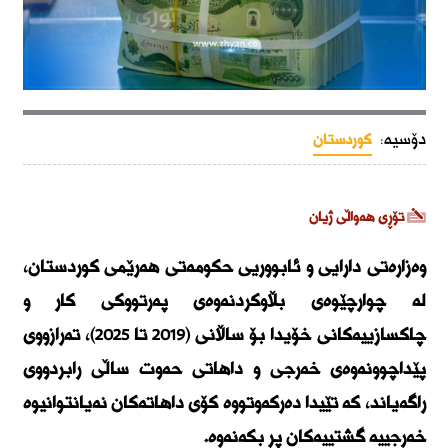
دۆسیە:
کوردستان
تۆڕی هەواڵی ژیان
وەزارەتی دارایی و ئابووریی حکومەتی هەرێمی کوردستان،
لە چوارچێوەی بڵاوکردنەوەی پەرتووکی کار و
چاکسازییەکانی خۆیدا بۆ ساڵانی (2019 تا 2025)، تەرازووی
پێداچوونەوەی خەرجی و داهاتی حەوت ساڵی رابردووی
راگەیاند، کە تێیدا دەرکەوتووە کۆی داهاتەکان نەیانتوانیوە
خەرجییە گشتییەکان پڕ بکەنەوە.