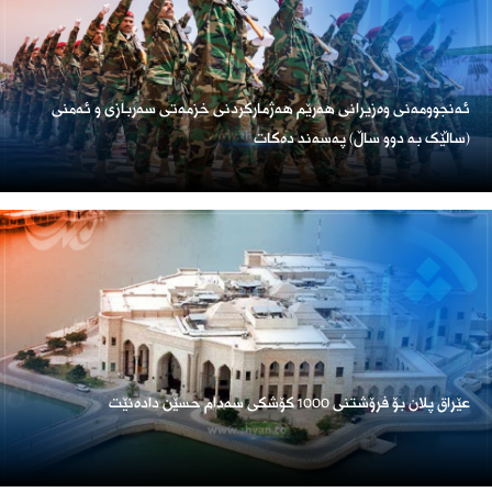
ئەنجوومەنی وەزیرانی هەرێم هەژمارکردنی خزمەتی سەربازی و ئەمنی
(ساڵێک بە دوو ساڵ) پەسەند دەکات
عێراق پلان بۆ فرۆشتنی 1000 کۆشکی سەدام حسێن دادەنێت