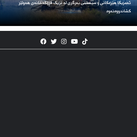
ئەمریكا هێزەكانی و سیستمی بەرگری لە نزیک فڕۆكەخانەی هەولێر
كشاندووەتەوە