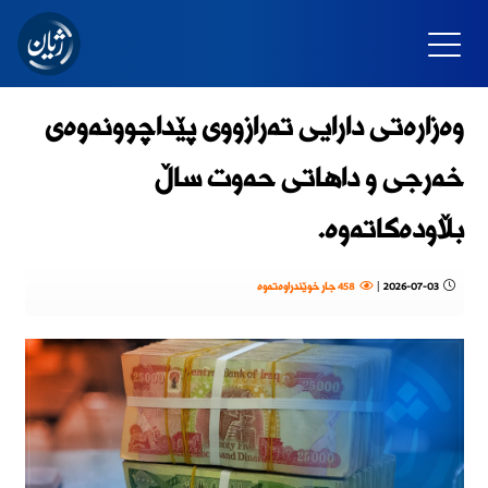
وەزارەتی دارایی تەرازووی پێداچوونەوەی
خەرجی و داهاتی حەوت ساڵ
بڵاودەکاتەوە.
2026-07-03
|
458 جار خوێندراوەتەوە