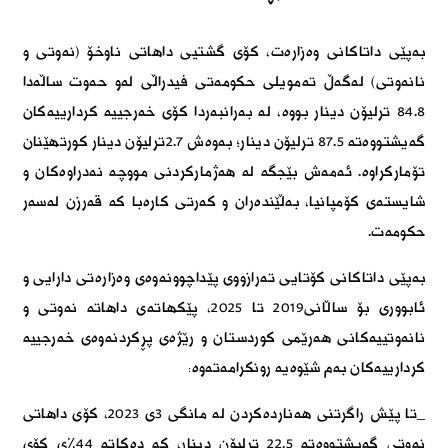
بەپێی داتاکانی وەزارەت، کۆی گشتیی داهاتی ناوخۆ (نەوتی و
نانەوتی) لەگەڵ تەمویلی حکومەتی فیدراڵی لەو حەوت ساڵەدا
84.8 ترلیۆن دینار بووە، لە بەرانبەردا کۆی خەرجییە کردارییەکان
گەیشتووەتە 87.5 ترلیۆن دینار؛ بەوەش 2.7ترلیۆن دینار کورتهێنان
تۆمارکراوە. ئەمەش بێجگە لە هەژمارکردنی مووچە نەدراوەکان و
شایستەی کۆمپانیا، بەڵێندەران و کەرتی کارەبا کە قەرزن لەسەر
حکومەت.
بەپێی داتاکانی کۆتایی تەرازووی پێداچوونەوەی وەزارەتی دارایی و
ئابووری بۆ ساڵانی2019 تا 2025، پێکهاتەی داهاتە نەوتی و
نانەوتییەکانی هەرێمی کوردستان و رێژەی پڕکردنەوەی خەرجییە
کردارییەکان بەم شێوەیە رونکرامەتەوە:
_تا پێش راگرتنی هەناردەکردن لە مانگی 3ی 2023، کۆی داهاتی
نەوتی گەیشتووەتە 22.5 ترلیۆن دینار، کە دەکاتە 44٪ی کۆی