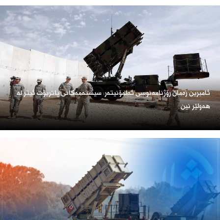
ئامبرین زەمان رۆژنامەنوسی ئەلمۆنیتەر: سیستەمەکانی پاتریۆت ئیتر لە
هەولێر نین