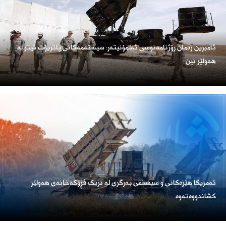
ئامبرین زەمان رۆژنامەنوسی ئەلمۆنیتەر: سیستەمەکانی پاتریۆت ئیتر لە
هەولێر نین
ئەمریكا هێزەكانی و سیستمی بەرگری لە نزیک فڕۆكەخانەی هەولێر
كشاندووەتەوە