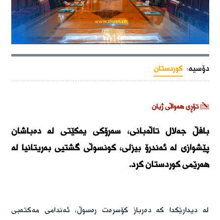
دۆسیە:
کوردستان
تۆڕی هەواڵی ژیان
بافڵ جەلال تاڵەبانی، سەرۆکی یەکێتی لە دەباشان
پێشوازی لە ئەندرۆ بیزلی، کونسوڵی گشتیی بەریتانیا لە
هەرێمی کوردستان کرد.
لە دیدارێکدا کە دەرباز کۆسرەت رەسوڵ، ئەندامی مەکتەبی 