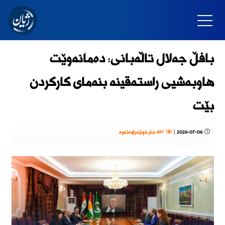
بافڵ جەلال تاڵەبانی: دەمانەوێت
هاوبەشیی راستەقینە بنەمای کارکردن
بێت
2026-07-06
|
497 جار خوێندراوەتەوە