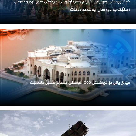
ئەنجوومەنی وەزیرانی هەرێم هەژمارکردنی خزمەتی سەربازی و ئەمنی
(ساڵێک بە دوو ساڵ) پەسەند دەکات
عێراق پلان بۆ فرۆشتنی 1000 کۆشکی سەدام حسێن دادەنێت