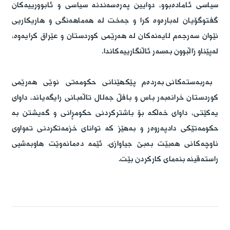
سیاسی ئامادەبوو، دوایین پەرەسەندنە سیاسی و ئابوورییەکان 
گفتوگۆیان لەبارەوە کرا و جەخت لە هەماهەنگی و هاریکاریی 
نێوان سەرجەم لایەنەکان لە هەرێمی کوردستان و عێراق کرایەوە، 
لەپێناو زاڵبوون بەسەر ئاڵنگارییەکاندا.
بەربەستەکانی بەردەم پێکهێنانی حکومەتی نوێی هەرێمی 
کوردستان خرانەبەر باس و بافڵ جەلال تاڵەبانی رایگەیاند، داوای 
یەکێتی، داوای خەڵکە بۆ باشترکردنی حکومڕانی و گەیشتن بە 
حکومەتێکی دادپەروەر و بەهێز کە توانای خزمەتکردنی تەواوی 
ناوچەکانی هەبێت بەبێ جیاوازی. ئێمە دەمانەوێت هاوبەشیی 
راستەقینە بنەمای کارکردن بێت.