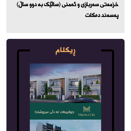
خزمەتی سەربازی و ئەمنی (ساڵێک بە دوو ساڵ)
پەسەند دەکات
ڕیکلام