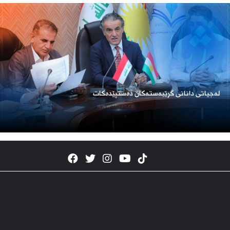
لەجیاتی دانانی گرێبەستەکان دەستپێدەکات