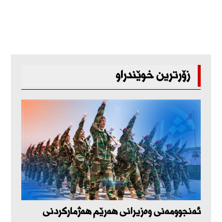
زۆرترین خوێندراو
ئەنجوومەنی وەزیرانی هەرێم هەژمارکردنی