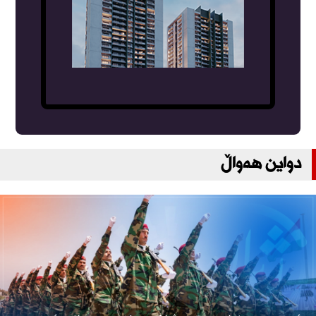
دواین هەواڵ