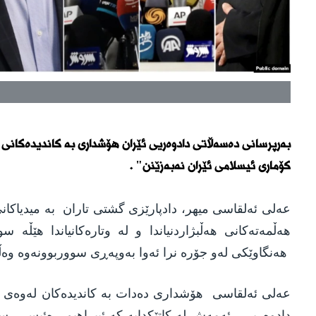
بەرپرسانی دەسەڵاتی دادوەریی ئێران هۆشداری بە کاندیدەکانی
کۆماری ئیسلامی ئێران نەبەزێنن" .
عەلی ئەلقاسی میهر، دادپارێزی گشتی تاران بە میدیاکانی 
هەڵمەتەکانی هەڵبژاردنیاندا و لە وتارەکانیاندا هێڵە
هەنگاوێکی لەو جۆرە نرا ئەوا بەوپەڕی سووربوونەوە وەڵا
عەلی ئەلقاسی هۆشداری دەدات بە کاندیدەکان لەوەی ه
دادوەریی. ئەمەش لە کاتێکدایە کە ئیبراهیم ڕەئیسی، س