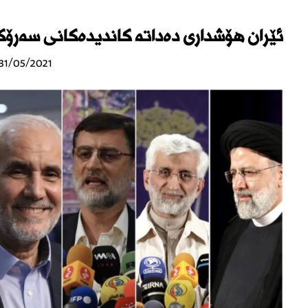
ئێران هۆشداری دەداتە کاندیدەکانی سەرۆک
31/05/2021