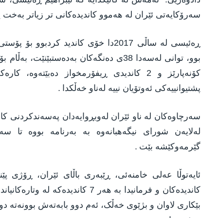
سەرۆکایەتی ئێران لە هەموو کاندیدەکانی تر زیاتر بەخت یا
ڕەئیسی لە ساڵی 2017دا خۆی کاندید کر
پشتیوانییەکی ئەوتۆیان نییە لەناو خەڵکدا
.
سەرچاوەکان لە ناو ئێران لەوبڕوایەدان پەسەندکردنی کا
لەلایەن شورای نیگەهبانەوە بە بەرنامە بووە تا 
گێرمەوکێشە بێت
.
ئایەتوڵا عەلی خامنەئی، ڕێبەری باڵای ئێران، ڕۆژی پ
کاندیدەکان و فرمانیدا بە هەر 7 کاند
بێکاری لاوان و بژێوی خەڵک، ئەم دوو بابەتەش بوونەتە د