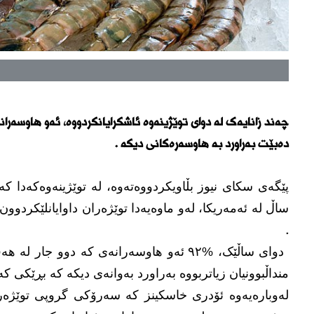
چەند زانایەک لە دوای توێژینەوە ئاشکرایانکردووە، ئەو هاوسەران
دەبێت بەراورد بە هاوسەرەکانی دیکە .
ساڵ لە ئەمەریکا، لەو ماوەیەدا توێژەران داوایانلێکردوون
.
دوای ساڵێک، %٩٢ ئەو هاوسەرانەی کە دوو جا
منداڵبوونیان زیاتربووە بەراورد بەوانەی دیکە کە بڕێکی ک
لەوبارەیەوە ئۆدری خاسکینز کە سەرۆکی گروپی توێژەران