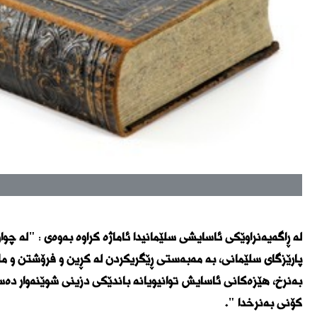
لە ڕاگەیەنراوێكی ئاسایشی سلێمانیدا ئاماژە کراوە بەوەی : "لە چ
پارێزگای سلێمانی، بە مەبەستی ڕێگریكردن لە كڕین و فرۆشتن و م
بەنرخ، هێزەكانی ئاسایش توانیویانە باندێكی دزینی شوێنەوار د
كۆنی بەنرخدا ".