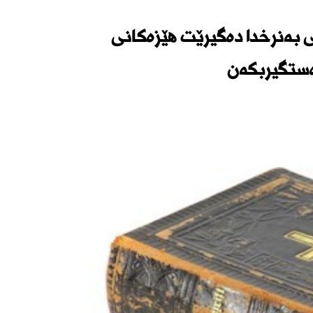
 بەنرخدا دەگیرێت ھێزەكانی
ەستگیربكەن