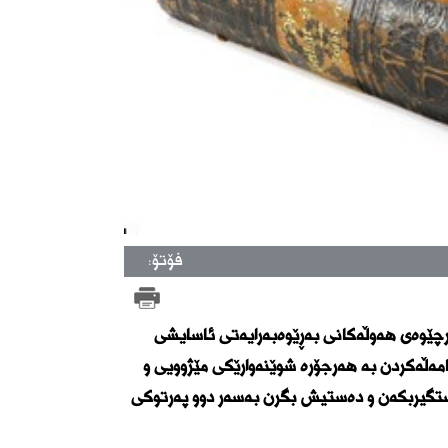
فۆتۆ:
وارچێوەی هەوڵەكانی بەڕێوەبەرایەتی ئاسایشی
امەڵەكردن بە هەرجۆرە شوێنەوارێكی مێژوویی و
ەستگیربكەن و دەستیش بگرن بەسەر دوو پەرتوكی