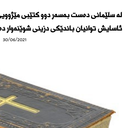
لە سلێمانی دەست بەسەر دوو كتێبى مێژوویی
ئاسایش توانیان باندێكی دزینی شوێنەوار د
30/06/2021