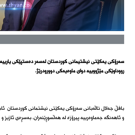
رووداوێکی مێژووییە دوای ماوەیەکی دوورودرێژ.
بافڵ جەلال تاڵەبانی سەرۆکی یەکێتی نیشتمانی کوردستان ئا
و ئاهەنگە جەماوەرییە پیرۆزە لە هەڵسوڕێنەران، بەسڕەی ئازیز و 