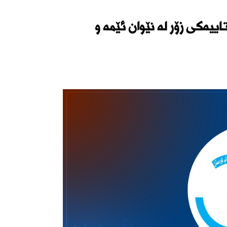
ییەكی زۆر لە نێوان ئێمە و