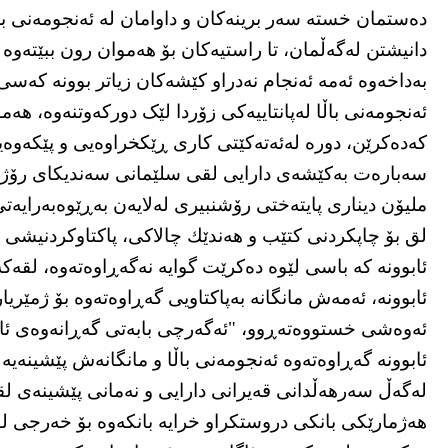
دەستمان خستە سەر برینەکان و داوامان لە ئەنجومەنی باڵ
دانیشتن لەگەڵمان، تا راستیەکان بۆ هەموان رون ببێتەو
بەداخەوە ئەمە ئەنجام نەدراو کێشەکان زیاتر بوونە کەسی و
ئەنجومەنی باڵا لەپانتاییەکی زۆردا لێک دورکەوتنەوە، هەم
کەدەکرێن، دورە لەئەتەکێتی کاری ڕێکخراوەیی و پێکەوە
ملیۆن دیناری پایتەختی رۆشنبیری لەلایەن بەڕێوەبەرایە
لق بۆ چاپكردنی كتێب و هەندێك چالاكی، پاكتاوكردنیشی 
ئابوونە كە باسی لێوە دەكرێت گوایە نەگەڕاوەتەوە، لقەكە
ئابوونە، ئەمەش مانگانە بەپاكتاویی گەڕاوەتەوە بۆ ژمێریار
ئەوەشی خستووەتەڕوو، "ئەگەرچی بابەتی گەڕانەوەی ئابوو
ئابوونە گەڕاوەتەوە ئەنجومەنی باڵا و مانگانەش پێشینەیە
لەگەڵ سەرهەڵدانی قەیرانی دارایی و نەمانی پێشینەی لقەك
هەژمارێكی بانكی دروستكراو خرایە بانكەوە بۆ خەرجی لق