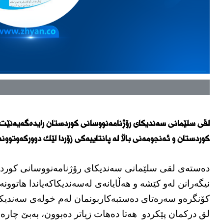
لقی سلێمانی سەندیكای رۆژنامەنووسانی كوردستان رایدەگەیەنێت،
كوردستان و ئەنجومەنی باڵا لە پانتاییەكی زۆردا لێك دووركەوتوونە
دەستەی لقی سلێمانی سەندیكای رۆژنامەنووسانی كوردستا
نیگەرانن لەو كێشە و هەڵایانەی لەسەندیكاكەیاندا هاتوونەت
کۆنگرەو سەرەتای دەستبەکاربونمان لەم خولەی سەندیکا
لق درکمان پێکردو هەتا دەهات زیاتر دەبوون، بەبێ چارە