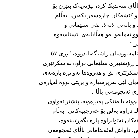
ای سەندیکا کرد، لیژنەیەک بنێرن بۆ
ە و کێشەکان چارەسەر بکەین، بەڵام
 بابەتی لابەلا، لقی سلێمانی و
وو ئەمانەو بەو هەڵایانەی ئێستاشەوە
یی"
‎سەبارەت بەكێشەی دارایی لقی سلێمانی سەندیكای رۆژنامەنووسان راشیگەیاندووە، "بڕی ٥٧
تی ڕۆشنبیری سلێمانی دراوە بە سكرتێری
سكرتێری لق و هەروەها ئەو بڕە پارەیەی
یان لێی بەرپرسیارە و بریتی بووە لەپارەی
ی ئەنجومەنی باڵا".
نە بابەتێكی پەیڕەویە، پێشتر تەواوی
ك دراوە بەلق بۆ خەرجییەكانی، بەڵام
ان نەتوانراوە پارە بگەڕێنینەوە،
، داواش لەئەندامانی باڵای ئەنجومەن