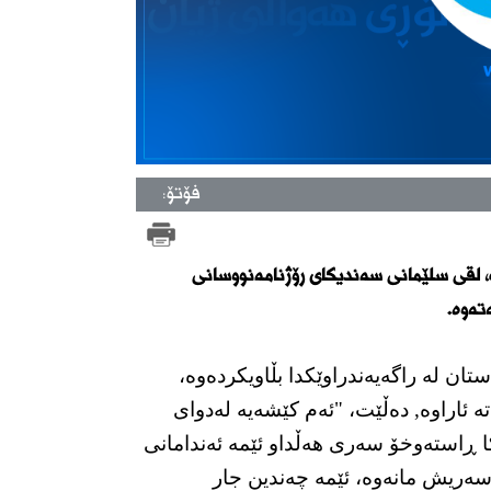
فۆتۆ:
 لقی سلێمانی سەندیكای رۆژنامەنووسانی
تەوە.
ن لە راگەیەندراوێكدا بڵاویكردەوە،
ە ئاراوە, دەڵێت، "
ئەم کێشەیە لەدوای
 ڕاستەوخۆ سەری هەڵداو ئێمە ئەندامانی
سەریش مانەوە، ئێمە چەندین جار