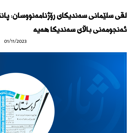
لقی سلێمانی سەندیكای رۆژنامەنووسان: پانتا
ئەنجومەنی باڵای سەندیكا هەیە
01/11/2023