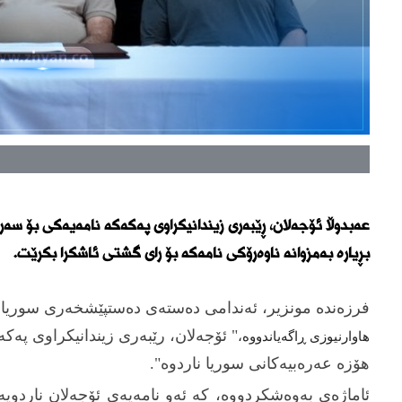
عەبدوڵا ئۆجەلان، ڕێبەری زیندانیکراوی پەکەکە نامەیەکی بۆ سەر
بڕیارە بەمزوانە ناوەرۆکی نامەکە بۆ رای گشتی ئاشکرا بکرێت.
فرزەندە مونزیر، ئەندامی دەستەی دەستپێشخەری سوریا بۆ
" ئۆجەلان، رێبەری زیندانیکراوی پەک
هاوارنیوزی ڕاگەیاندووە،
هۆزە عەرەبیەكانی سوریا ناردوە".
ئاماژەی بەوەشکردووە، کە ئەو نامەیەی ئۆجەلان ناردویە