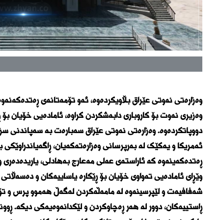
وەزارەتی نەوتی عێراق بڵاویکردەوە، ئەو تۆمەتانەی ڕەتدەکەنەو
وەزیری نەوت بۆ کاروباری دابەشکردن کراوە، ئامادەیی خۆیان بۆ ڕ
دووپاتکردەوە. وەزارەتی نەوتی عێراق سەبارەت بە سەپاندنی سز
ئەمریکا و یەکێک لە بەرپرسانی وەزارەتەکەیان، ڕاگەیاندراوێکی بڵ
ڕەتدەکەینەوە کە ئاراستەی عەلی مەعارج بەهادلی، یاریدەدەری وە
وێڕای ئامادەیی تەواوی خۆیان بۆ ڕێکارە یاساییەکان و دەسەڵات
شەفافیەت و لێپرسینەوە لە مامەڵەکردن لەگەڵ هەموو پرس و تۆ
ڕاستییەکان، دوور لە هەر ڕەچاوکردن و لێکدانەوەیەکی دیکە. ڕوون