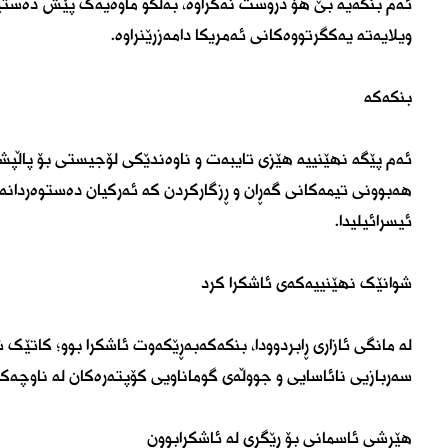
ئەم بنکەیە بێ هۆ دروست نەکراوە، بەڵکو ماوەیەک پێش دەستپێک
ویلایەتە یەکگرتووەکانی ئەمریکا دامەزرێنراوە.
بنکەکە
ئەم پێگە نهێنییە هێزی تایبەت و ناوەندێکی لۆجیستی بۆ پاڵپشت
هەبوونی تیمەکانی گەڕان و ڕزگارکردن کە ئەرکیان دەستوەردانە
ئیسرائیلیدا.
شوانێک نهێنییەکەی ئاشکرا کرد
لە مانگی ئازاری ڕابردوودا، بنکەکەبەڕێکەوت ئاشکرا بوو؛ کاتێک
سەربازیی نائاسایی و جووڵەی گوماناویی کۆپتەرەکان لە ناوچەکەد
هێرشی ئاسمانی بۆ ڕێگری لە ئاشکرابوون