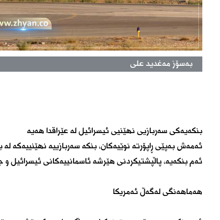
بەسۆز مەغدید علی
بنکەیەکی سەربازیی نهێنیی ئیسرائیل لە عێراقدا هەیە
ئەمەش بەپێی ڕاپۆرتە نوێیەکان، بنکە سەربازییە نهێنییەکە لە بی
ئەم بنکەیە، پاڵپشتیکردنی هێرشە ئاسمانییەکانی ئیسرائیل و جە
هەماهەنگی لەگەڵ ئەمریکا