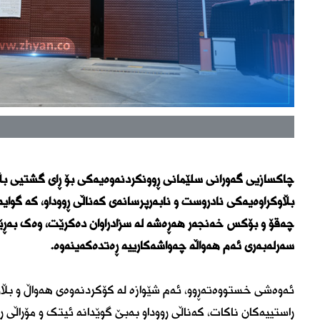
چاکسازیی گەورانی سلێمانی ڕوونکردنەوەیەکی بۆ ڕای گشتیی بڵاو
بڵاوکراوەیەکی نادروست و نابەرپرسانەی كەناڵی ڕووداو، كە گوای
چەقۆ و بۆكس خەنجەر هەڕەشە لە سزادراوان دەكرێت، وەک بەڕێو
سەرلەبەری ئەم هەواڵە چەواشەكارییە ڕەتدەكەینەوە.
ئەوەشی خستووەتەڕوو، ئەم شێوازە لە كۆكردنەوەی هەواڵ و بڵ
ڕاستییەكان ناكات، كەناڵی ڕووداو بەبێ گوێدانە ئیتک و مۆڕاڵی 