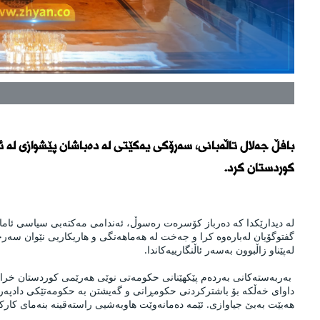
بافڵ جەلال تاڵەبانی، سەرۆکی یەکێتی لە دەباشان پێشوازی لە ئ
کوردستان کرد.
لەپێناو زاڵبوون بەسەر ئاڵنگارییەکاندا.
هەبێت بەبێ جیاوازی. ئێمە دەمانەوێت هاوبەشیی راستەقینە بنەمای کارک