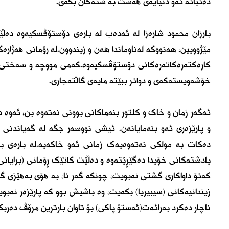
دەتباتە ئەو دنیایەی ھەست بە شتەکان بکەی.
بارزان محمود شارەزا لە ئەدەب لە بارەی دۆستۆڤسکیەوە دەڵێ
مێژوویین، هەنووکە لەناوماندا هەن و زیندوون.لە رۆمانی ھەژارە
کارەکتەرەکاتەرەکانی دۆستۆڤسکیەوە.کەمی مووچە و سەختی گو
خۆشەویستەکەی و دواتر ببێتە مایەی گاڵتەجاری.
ئەگەر زمان و خاک و کلتور بنەماکانی بوونی نەتەوە بن، ئەو
و پارێزەری ئەو بنەمایانەن. ئیشی نووسەر جگە لە گەیاندنی 
دەکات بە مولکی نەتەوەیەک زمانی ئەو خاکەیە.لە بارەی ب
یادشتەکانی خۆیدا دەگێڕێتەوە و دەڵێت کاتێک ڕۆمانی (برایانی
کەتۆ داواکاری گشتی نەبویت، چونکە گەر نا، بە ھۆی بەھێزی گو
زیندانیەکانی (سیبیریا) بکەیت، وە باشیش بوو کە پارێزەر نە
ناچار دەکرد بەرائەت(ئەستۆ پاکی) بۆ تاوان بارترین مرۆڤ دەربک