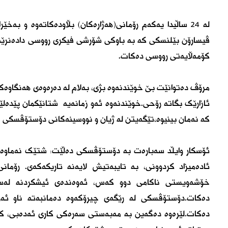
لە ٢٤ ساڵیدا یەکەم رۆمانی(ھەژارەکان) بڵاودەکاتەوە و 
ڤیسارۆن بێلنسکی کە بە باوکی شۆرشی فیکری رووسی دادەنرێت
کۆمەڵایەتی رووسی دەکات.
مرۆڤ دەتوانێت بێ خوێندنەوە بژی، بەلام لە دەرەوەی ھەنگاوەک
ئازارێک بگاتە رۆحی.خوێندنەوە ئەو زمانەیە شتانێکمان پێدەلێ
کە نەمان بینیوە،تێگەیتن لە ژیان و نووسینەکانی دۆستۆڤسکی زۆ
ئۆسکار وایڵد سەبارەت بە دۆستۆڤسکی دەڵێت: شتێک نەماوە
ئادەمیزاد کردوونی، بە تایبەتیش لایەنە تاریکەکەی. رۆما
خۆشەویستی ناکامی دوو کەس، ئەوەندەی ئیشکردنە لەسە
دەکات.دۆستۆڤسکی لە رێگەی چیرۆکەوە دەمانبەتە ناو ئ
دەکات.لێرەوە دەگەین بە مەبەستی سەرەکی کاری ئەدەبی، کە با