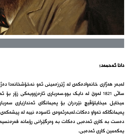
دانا ئەحمەد؛
لەبەر ھەژاری خانەوادەکەی لە ژێرزەمینی ئەو نەخۆشخانەدا دەژی
ساڵی ١٨٢١ لەوێ لە دایک بوو.سەرباری ئارەزوویەکی زۆر
پەیمانگاکە تەواو دەکات.لەبەرئەوەی ئاسودە نییە لە پیشەکەی
دەست بە کاری ئەدەبی دەکات بە وەرگێرانی رۆمانە فەرەنسیەک
یەکەمین کاری ئەدەبی.