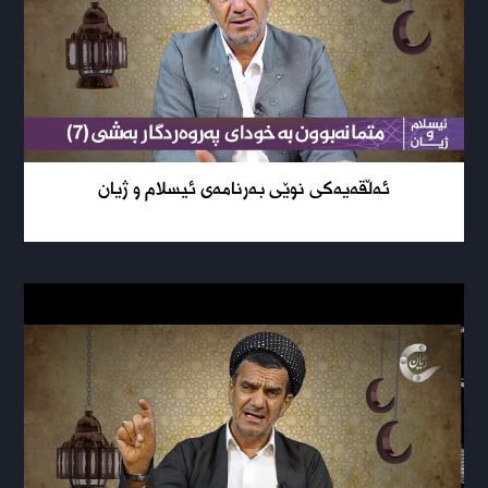
ئەڵقەیەکی نوێی بەرنامەی ئیسلام و ژیان