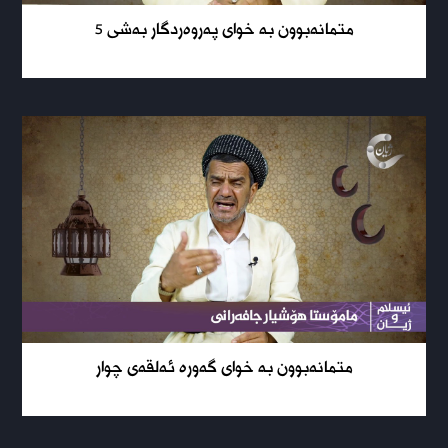
متمانەبوون بە خوای پەروەردگار بەشی 5
متمانەبوون بە خوای گەورە ئەلقەی چوار