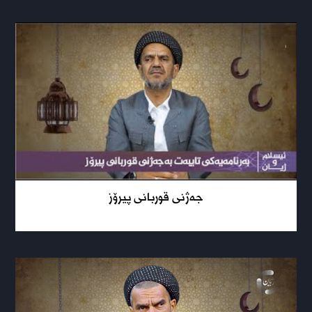
جەژنی قوربانی پیرۆز