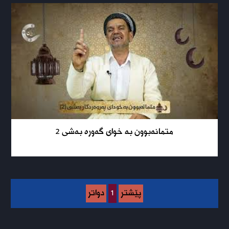
متمانەبوون بە خوای گەورە بەشی 2
پێشتر
1
دواتر