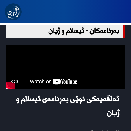
بەرنامەکان - ئیسلام و ژیان
ئەڵقەیەکی نوێی بەرنامەی ئیسلام و
ژیان