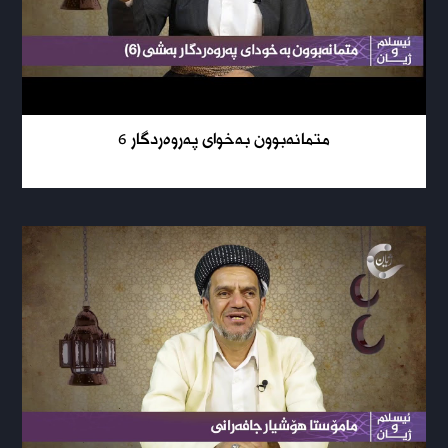
متمانەبوون بەخوای پەروەردگار 6