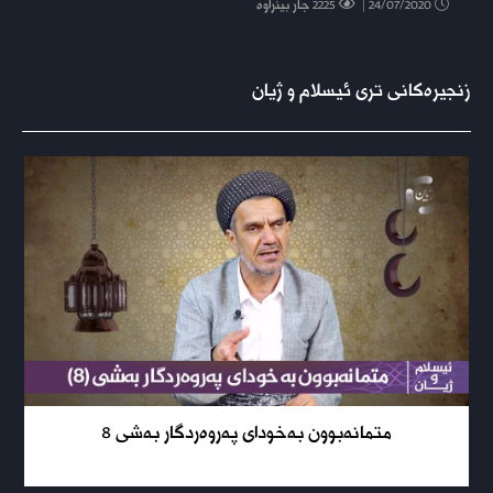
24/07/2020 |
2225 جار بینراوە
زنجیرەکانی تری ئیسلام و ژیان
متمانەبوون بەخودای پەروەردگار بەشی 8