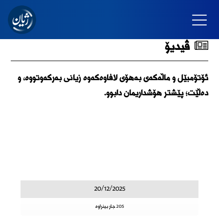
ڤیدیۆ
ئۆتۆمبێل و ماڵەکەی بەهۆی لافاوەکەوە زیانی بەرکەوتووە، و
دەڵێت؛ پێشتر هۆشداریمان دابوو.
20/12/2025
205 جار بینراوە