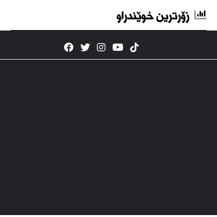
زۆرترین خوێندراو