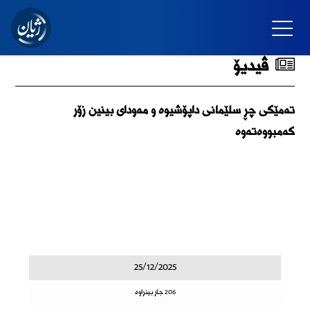
ڤیدیۆ
تەمێکی چڕ سلێمانی داپۆشیوە و مەودای بینین زۆر
کەمبووەتەوە
25/12/2025
206 جار بینراوە