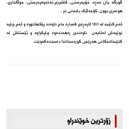
گورگە یان مەڕە، خۆپەرستی، فاشیزم،نەتەوەپەرستی، موڵکداری،
هونەری بوون، کۆمەڵێک بابەتی تر
.
ئەم کتێبە لە 180 لاپەڕەی قەبارە مام ناوەند پێکهاتووە و ئەم چاپە
نوێیەش لەلایەن ناوەندی رەهەندەوە چاپکراوە و ئێستاش لە
کتێبخانەکانی هەرێمی کوردستاندا دەستدەکەوێت.
زۆرترین خوێندراو