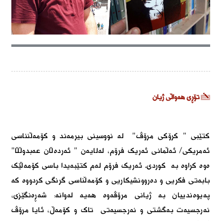
تۆڕی هەواڵی ژیان
کتێبی " کرۆکی مرۆڤ" لە نووسینی بیرمەند و کۆمەڵنناسی
ئەمریکی/ ئەڵمانی ئەریک فرۆم، لەلایەن " ئەردەڵان عەبدوڵڵا"
ەوە کراوە بە کوردی. ئەریک فرۆم لەم کتێبەیدا باسی کۆمەڵێک
بابەتی فکریی و دەروونشیکاریی و کۆمەڵناسی گرنگی کردووە کە
پەیوەندییان بە ژیانی مرۆڤەوە هەیە لەوانە: شەڕەنگێزی،
نەرجسیەت بەگشتی و نەرجسیەتی تاک و کۆمەڵ، ئایا مرۆڤ