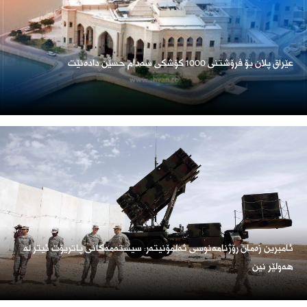
عێراق پلان بۆ فرۆشتنی 1000 کۆشکی سەدام حسێن دادەنێت
ئامبرین زەمان رۆژنامەنوسی ئەلمۆنیتەر: سیستەمەکانی پاتریۆت ئیتر لە
هەولێر نین