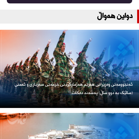
دواین هەواڵ
ئەنجوومەنی وەزیرانی هەرێم هەژمارکردنی خزمەتی سەربازی و ئەمنی
(ساڵێک بە دوو ساڵ) پەسەند دەکات