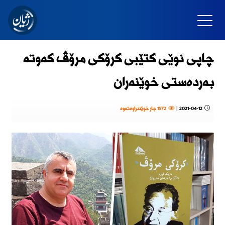
چاپی نوێی کتێبی کرۆکی مرۆڤ کەوتە
بەردەستی خوێنەران
2021-04-12
|
1572 جار خوێندراوەتەوە