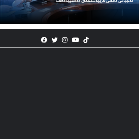
لەجیاتی دانانی گرێبەستەکان دەستپێدەکات