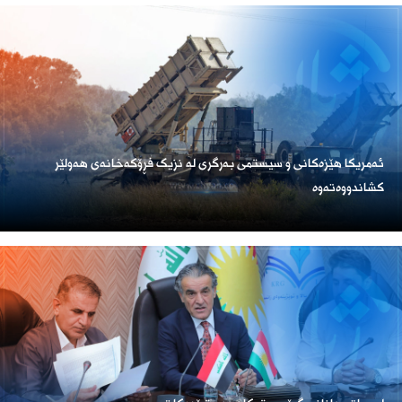
ئەمریكا هێزەكانی و سیستمی بەرگری لە نزیک فڕۆكەخانەی هەولێر
كشاندووەتەوە