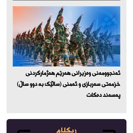
ئەنجوومەنی وەزیرانی هەرێم هەژمارکردنی
خزمەتی سەربازی و ئەمنی (ساڵێک بە دوو ساڵ)
پەسەند دەکات
ڕیکلام