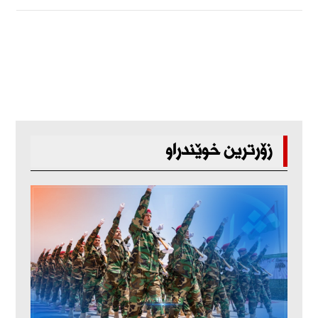
زۆرترین خوێندراو