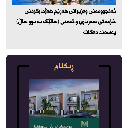
ئەنجوومەنی وەزیرانی هەرێم هەژمارکردنی
خزمەتی سەربازی و ئەمنی (ساڵێک بە دوو ساڵ)
پەسەند دەکات
ڕیکلام