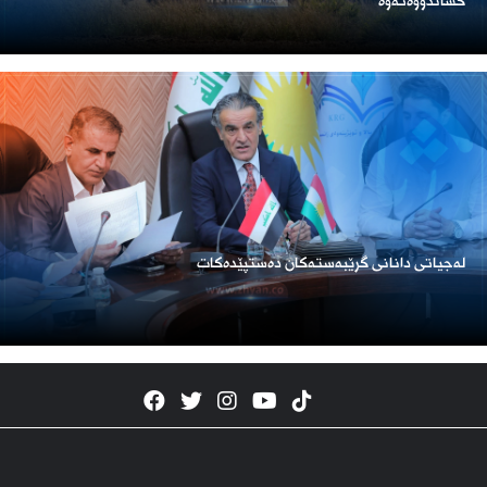
كشاندووەتەوە
لەجیاتی دانانی گرێبەستەکان دەستپێدەکات