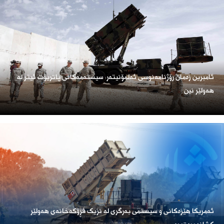
ئامبرین زەمان رۆژنامەنوسی ئەلمۆنیتەر: سیستەمەکانی پاتریۆت ئیتر لە
هەولێر نین
ئەمریكا هێزەكانی و سیستمی بەرگری لە نزیک فڕۆكەخانەی هەولێر