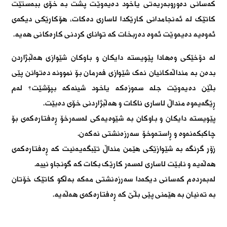
کەسانی دەوروبەریەتی یاخود دەیەوێت پشت بە خۆی ببەستێت
کاتێک لە ئەنجامدانی کارێکدا لاساری دەکات، هۆکارێکی دیکەی
ئەوەیە دەیەوێت ئەوە دەربخات کە توانای کردنی کارەکانی هەیە
.
لە دۆخێکی وەهادا پێویستە دایکان و باوکان شێوازی هەڵبژاردن
بدەن بە منداڵەکانیان نەک شێوازی فەرمان بۆ نموونە دەتوانن پێی
بڵێن دەیەوێت جلە سەوزەکە یاخود شینەکە بپۆشێت؟ لەم
ڕێگەیەوە منداڵ لاساری ناکات و هەڵبژاردنی خۆی دەبێت
.
پێویستە دایکان و باوکان بە شێوەیەکی لەسەرخۆ ڕەفتارەکەی بۆ
چاکبکەنەوە و ڕاستەوخۆ سەرزەنشتی نەکەن
.
زۆر گرنگە بە شێوازێکی هێمن منداڵ تێبگەیەنیت کە ڕەفتارەکەی
هەڵەیە و نابێت لاساری لەسەر کارێک بکات کە گونجاو نییە
.
لەبەردەم کەسانی دیکەدا سەرزەنشتی مەکە بەڵکو کاتێک خۆتان
بە تەنیان بە هێمنی پێی بڵێ کە ڕەفتارەکەی هەڵەیە
.