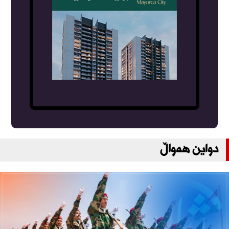
دواین هەواڵ