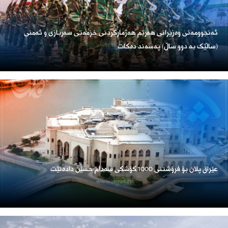
ئەنجوومەنی وەزیرانی هەرێم هەژمارکردنی خزمەتی سەربازی و ئەمنی
(ساڵێک بە دوو ساڵ) پەسەند دەکات
عێراق پلان بۆ فرۆشتنی 1000 کۆشکی سەدام حسێن دادەنێت