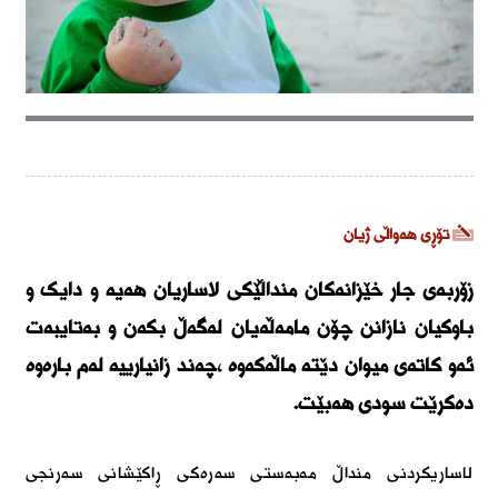
تۆڕی هەواڵی ژیان
زۆربەی جار خێزانەکان منداڵێکی لاساریان هەیە و دایک و
باوکیان نازانن چۆن مامەڵەیان لەگەڵ بکەن و بەتایبەت
ئەو کاتەی میوان دێتە ماڵەکەوە ،چەند زانیارییە لەم بارەوە
دەکرێت سودی هەبێت.
لاساریکردنی منداڵ مەبەستی سەرەکی ڕاکێشانی سەرنجی