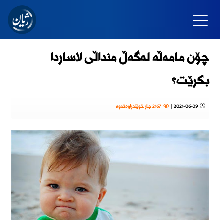
چۆن مامەڵە لەگەڵ منداڵی لاساردا
بکرێت؟
2021-06-09
|
2167 جار خوێندراوەتەوە