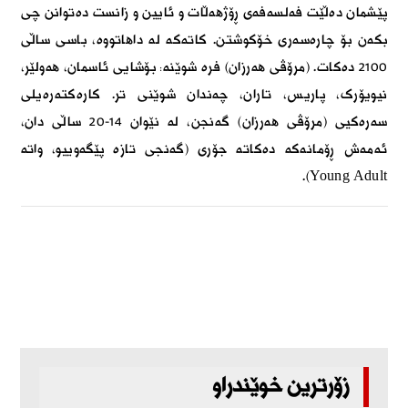
پێشمان دەڵێت فەلسەفەی ڕۆژھەڵات و ئایین و زانست دەتوانن چی
بکەن بۆ چارەسەری خۆکوشتن. کاتەکە لە داھاتووە، باسی ساڵی
٢١٠٠ دەکات. (مرۆڤی ھەرزان) فرە شوێنە: بۆشایی ئاسمان، ھەولێر،
نیویۆرک، پاریس، تاران، چەندان شوێنی تر. کارەکتەرەیلی
سەرەکیی (مرۆڤی ھەرزان) گەنجن، لە نێوان ١٤-٢٠ ساڵی دان،
ئەمەش ڕۆمانەکە دەکاتە جۆری (گەنجی تازە پێگەوییو، واتە
Young Adult).
زۆرترین خوێندراو