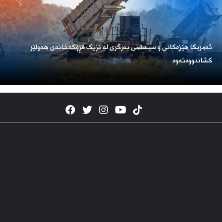
ئەمریكا هێزەكانی و سیستمی بەرگری لە نزیک فڕۆكەخانەی هەولێر
كشاندووەتەوە