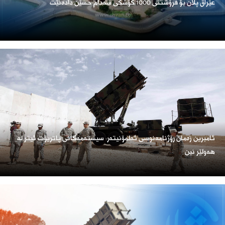
عێراق پلان بۆ فرۆشتنی 1000 کۆشکی سەدام حسێن دادەنێت
ئامبرین زەمان رۆژنامەنوسی ئەلمۆنیتەر: سیستەمەکانی پاتریۆت ئیتر لە
هەولێر نین