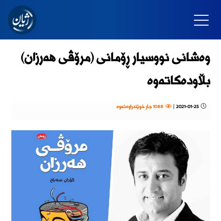
وەشانی نووسیار ڕۆمانی (مرۆڤی ھەرزان)
بڵاودەکاتەوە
2021-01-25
|
1088 جار خوێندراوەتەوە