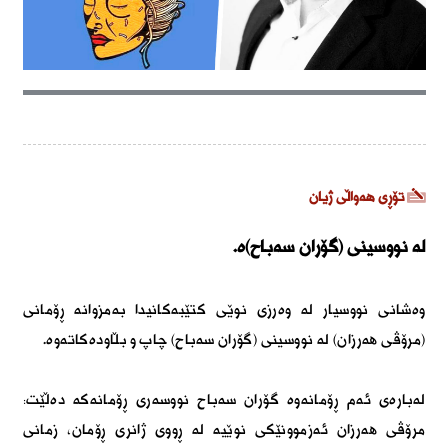
تۆڕی هەواڵی ژیان
لە نووسینی (گۆران سەباح)ە.
وەشانی نووسیار لە وەرزی نوێی کتێبەکانیدا بەمزوانە ڕۆمانی
(مرۆڤی ھەرزان) لە نووسینی (گۆران سەباح) چاپ و بڵاودەکاتەوە.
لەبارەی ئەم ڕۆمانەوە گۆران سەباح نووسەری ڕۆمانەکە دەڵێت:
مرۆڤی ھەرزان ئەزموونێکی نوێیە لە ڕووی ژانری ڕۆمان، زمانی