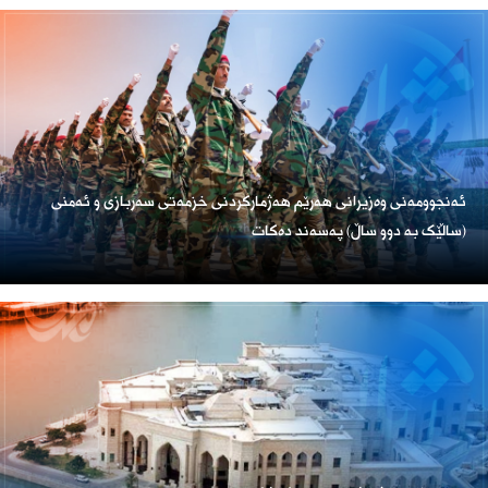
ئەنجوومەنی وەزیرانی هەرێم هەژمارکردنی خزمەتی سەربازی و ئەمنی
(ساڵێک بە دوو ساڵ) پەسەند دەکات