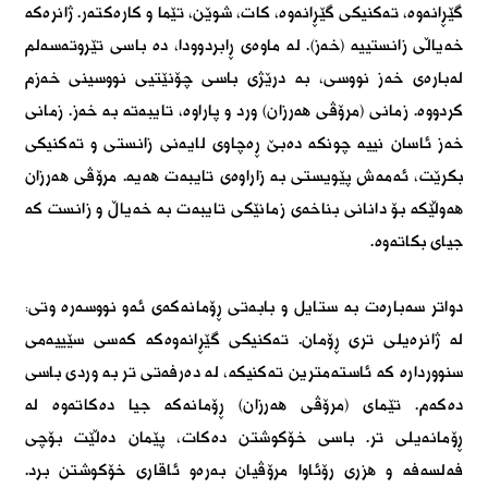
گێڕانەوە، تەکنیکی گێڕانەوە، کات، شوێن، تێما و کارەکتەر. ژانرەکە
خەیاڵی زانستییە (خەز). لە ماوەی ڕابردوودا، دە باسی تێروتەسەلم
لەبارەی خەز نووسی، بە درێژی باسی چۆنێتیی نووسینی خەزم
کردووە. زمانی (مرۆڤی ھەرزان) ورد و پاراوە، تایبەتە بە خەز. زمانی
خەز ئاسان نییە چونکە دەبێ ڕەچاوی لایەنی زانستی و تەکنیکی
بکرێت، ئەمەش پێویستی بە زاراوەی تایبەت ھەیە. مرۆڤی ھەرزان
ھەوڵێکە بۆ دانانی بناخەی زمانێکی تایبەت بە خەیاڵ و زانست کە
جیای بکاتەوە.
دواتر سەبارەت بە ستایل و بابەتی ڕۆمانەکەی ئەو نووسەرە وتی:
لە ژانرەیلی تری ڕۆمان. تەکنیکی گێڕانەوەکە کەسی سێییەمی
سنووردارە کە ئاستەمترین تەکنیکە، لە دەرفەتی تر بە وردی باسی
دەکەم. تێمای (مرۆڤی ھەرزان) ڕۆمانەکە جیا دەکاتەوە لە
ڕۆمانەیلی تر. باسی خۆکوشتن دەکات، پێمان دەڵێت بۆچی
فەلسەفە و ھزری رۆئاوا مرۆڤیان بەرەو ئاقاری خۆکوشتن برد.