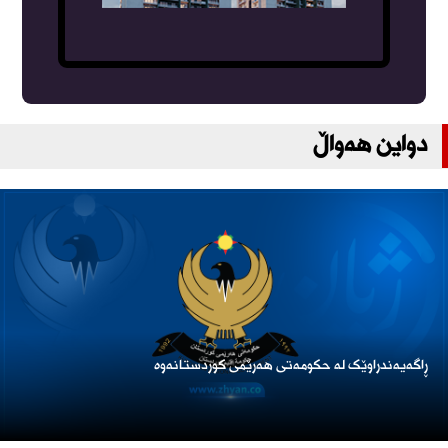
دواین هەواڵ
ڕاگەیەندراوێک لە حکومەتی هەرێمی کوردستانەوە