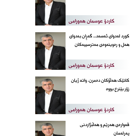
کاردۆ عوسمان هەورامی
کورد لەدوای ئەسەد... گەڕان بەدوای
هەل و رەوینەوەی مەترسییەکان
کاردۆ عوسمان هەورامی
کاتێک هەڵۆکان دەمرن، واتە ژیان
زۆر بێنرخ بووە
کاردۆ عوسمان هەورامی
قەوارەی هەرێم و هەڵبژاردنی
پەرلەمان