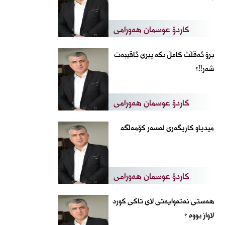
کاردۆ عوسمان هەورامی
برۆ ئەقڵت کامڵ بکە پیری ئاقیبەت
شەر!!؟
کاردۆ عوسمان هەورامی
میدیاو کاریگەری لەسەر کۆمەڵگە
کاردۆ عوسمان هەورامی
هەستی نەتەوایەتی لای تاکی کورد
لاواز بووە ؟