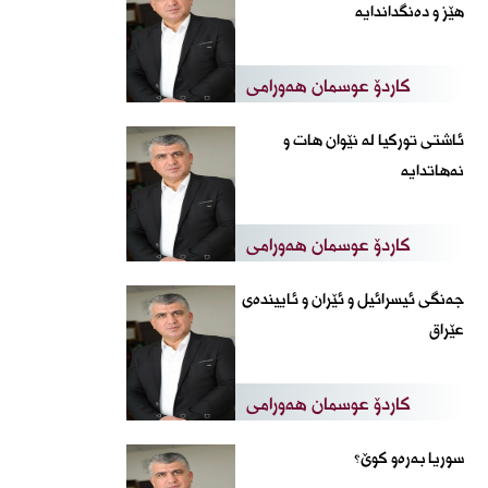
هێز و دەنگداندایە
کاردۆ عوسمان هەورامی
ئاشتی تورکیا لە نێوان هات و
نەهاتدایە
کاردۆ عوسمان هەورامی
جەنگی ئیسرائیل و ئێران و ئاییندەی
عێراق
کاردۆ عوسمان هەورامی
سوریا بەرەو کوێ؟