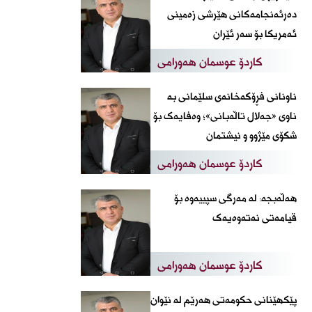
دەرئەنجامەکانی هێرشی زەمینی
ئەمریکا بۆ سەر ئێران
کاردۆ عوسمان هەورامی
ناونانی فڕۆکەخانەی سلێمانی بە
ناوی «جەلال تاڵەبانی»؛ وەفایەک بۆ
شکۆی مێژوو و نیشتمان
کاردۆ عوسمان هەورامی
​هەڵەبجە: لە مەرگی سپییەوە بۆ
قیامەتی نەتەوەیەک
کاردۆ عوسمان هەورامی
پێکهێنانی حکومەتی هەرێم لە نێوان