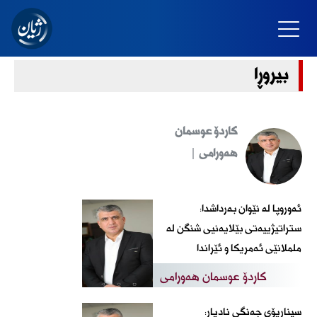
بیروڕا
کاردۆ عوسمان
هەورامی |
ئەوروپا لە نێوان بەرداشدا:
ستراتیژییەتی بێلایەنیی شنگن لە
ململانێی ئەمریکا و ئێراندا
کاردۆ عوسمان هەورامی
سیناریۆی جەنگی نادیار: