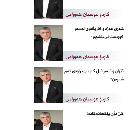
کاردۆ عوسمان هەورامی
شەری غەزە و کاریگەری لەسەر
کوردستانی باشوور؟
کاردۆ عوسمان هەورامی
ئێران و ئیسرائیل کامیان براوەی ئەم
شەرەن؟
کاردۆ عوسمان هەورامی
كێ‌ دژی پێكهاته‌كانه‌؟