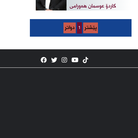
کاردۆ عوسمان هەورامی
پێشتر
1
دواتر