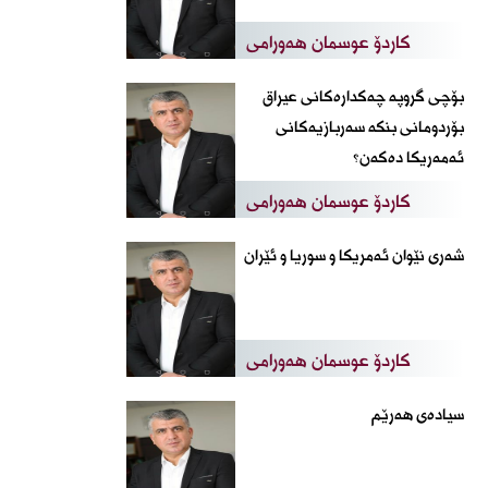
کاردۆ عوسمان هەورامی
بۆچی گروپە چەکدارەکانی عیراق
بۆردومانی بنکە سەربازیەکانی
ئەمەریکا دەکەن؟
کاردۆ عوسمان هەورامی
شەری نێوان ئەمریکا و سوریا و ئێران
کاردۆ عوسمان هەورامی
سیادەی هەرێم