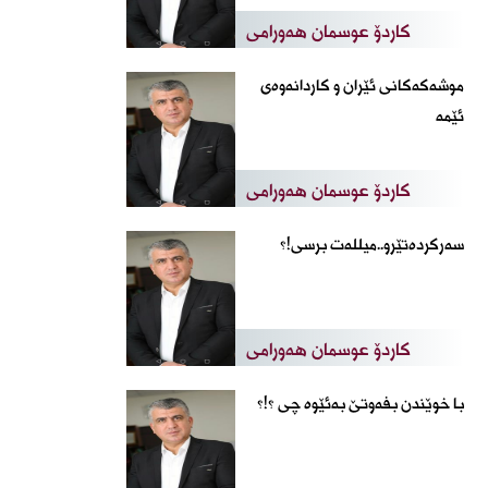
کاردۆ عوسمان هەورامی
موشەکەکانی ئێران و کاردانەوەی
ئێمە
کاردۆ عوسمان هەورامی
سەرکردەتێرو..میللەت برسی!؟
کاردۆ عوسمان هەورامی
با خوێندن بفه‌وتێ به‌ئێوه‌ چی ؟!؟