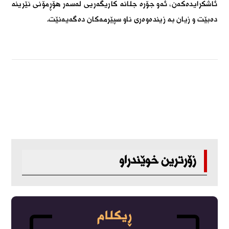
ئاشکرایدەکەن، ئەو جۆرە جلانە کاریگەریی لەسەر هۆڕمۆنی نێرینە
دەبێت و زیان بە زیندەوەری ناو سپێرمەکان دەگەیەنێت
.
زۆرترین خوێندراو
ڕیکلام