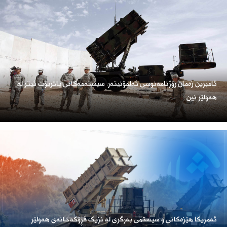
ئامبرین زەمان رۆژنامەنوسی ئەلمۆنیتەر: سیستەمەکانی پاتریۆت ئیتر لە
هەولێر نین
ئەمریكا هێزەكانی و سیستمی بەرگری لە نزیک فڕۆكەخانەی هەولێر