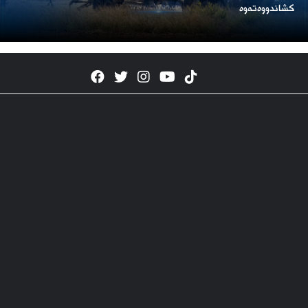
كشاندووەتەوە