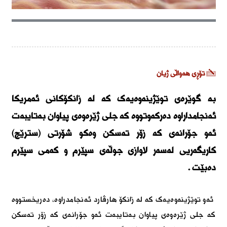
تۆڕی هەواڵی ژیان
بە گوێرەی توێژینەوەیەک کە لە زانکۆکانی ئەمریکا
ئەنجامداراوە دەرکەوتووە کە جلی ژێرەوەی پیاوان بەتایبەت
ئەو جۆرانەی کە زۆر تەسکن وەکو شۆرتی (سترێج)
کاریگەریی لەسەر لاوازی جوڵەی سپێرم و کەمی سپێرم
دەبێت .
ئەو توێژینەوەیەک کە لە زانکۆ هارڤارد ئەنجامدراوە، دەریخستووە
کە جلی ژێرەوەی پیاوان بەتایبەت ئەو جۆرانەی کە زۆر تەسکن