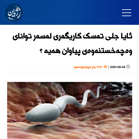
ئایا جلی تەسک کاریگەری لەسەر توانای
وەچەخستنەوەی پیاوان هەیە ؟
2021-06-26
|
1752 جار خوێندراوەتەوە