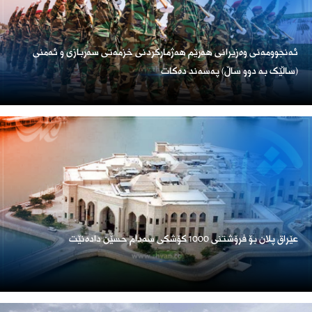
ئەنجوومەنی وەزیرانی هەرێم هەژمارکردنی خزمەتی سەربازی و ئەمنی
(ساڵێک بە دوو ساڵ) پەسەند دەکات
عێراق پلان بۆ فرۆشتنی 1000 کۆشکی سەدام حسێن دادەنێت