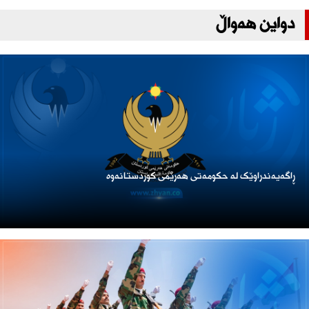
دواین هەواڵ
ڕاگەیەندراوێک لە حکومەتی هەرێمی کوردستانەوە