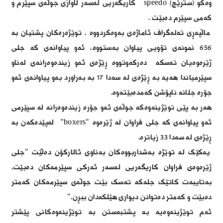
وەکو
(
سترێج)
speedo
کاریگەریی لەسەر لاوازی جوڵەی سپێرم و
کەمی سپێرم دەبێت
.
ماڵپەڕی تەلەگراف ئاماژەى بەوەکردووە ، توێژەرەکان پشتیان بە
٦٥٦ نمونەی تۆویی پیاوان بەستووە، ئەو پیاوانەی کە جلی
ژێرەوەیان تەسکە دەرکەوتووە ڕێژەی ئەو زیندەوەرانەی لەناو
سپێرمیاندا هەیە بە ڕێژەی لە سەدا ١٧ بە بەراورد بەو پیاوانەی ئەو
جۆرە جلانە ناپۆشن کەمدەبێتەوە
.
هەر بە پێی توێژینەوەکە جوڵەی ئەو جۆرە زیندەوەرانە لە سپێرمی
ئەو پیاوانەی کە جلی فراوان لە ژێرەوە
"boxers"
لەپێدەکەن بە
ڕێژەی لە سەدا ٣٣ زیاترە
.
یەکێک لە توێژە بەشداربووەکان بەناوی ئالارکۆن دەڵێت "جلی
ژێرەوەی فراوان کاریگەریی لەسەر ئەرکی سپێرمەکان دەبێت،
بەتایبەت کاتێک جلەکە تەسک بێت جوڵەی سپێرمەکان کەمتر
دەبێت و کەمتر دەتوانن دیواری هێلکەدان ببڕن
".
ئەم توێژینەوەیە بە پشتبەستن بە توێژینەوەکانی پێشتر