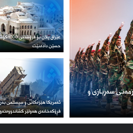
عێراق پلان ب
حسێن دادەنێت
مەتی سەربازی و
ئەمریكا هێزەكانی و سیستمی بەر
فڕۆكەخانەی هەولێر كشاندووەتەو