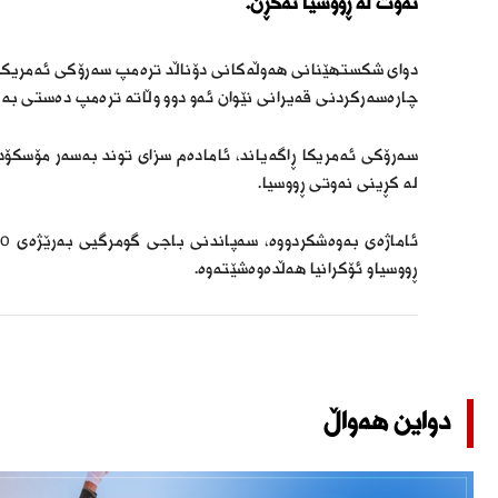
نەوت لە ڕووسیا نەکڕن.
دوای شکستهێنانی هەوڵەکانى دۆناڵد ترەمپ سەرۆکی ئەمریکا بۆ
چارەسەرکردنى قەیرانى نێوان ئەو دوو وڵاتە ترەمپ دەستی بە ه
سەرۆکی ئەمریکا ڕاگەیاند، ئامادەم سزای توند بەسەر مۆسكۆدا 
لە كڕینی نەوتی ڕووسیا.
ڕووسیاو ئۆكرانیا هەڵدەوەشێتەوە.
دواین هەواڵ