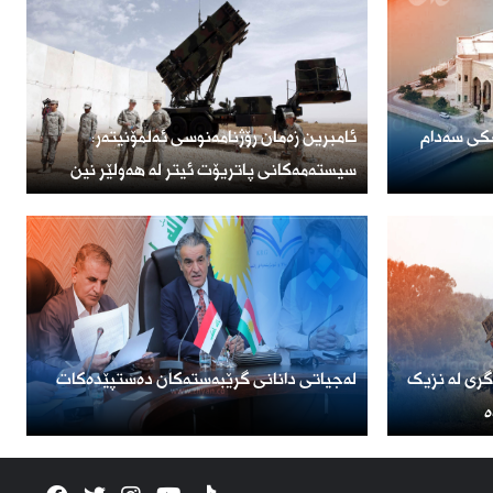
ۆ فرۆشتنی 1000 کۆشکی سەدام
ئامبرین زەمان رۆژنامەنوسی ئەلمۆنیتەر:
سیستەمەکانی پاتریۆت ئیتر لە هەولێر نین
گری لە نزیک
لەجیاتی دانانی گرێبەستەکان دەستپێدەکات
ە