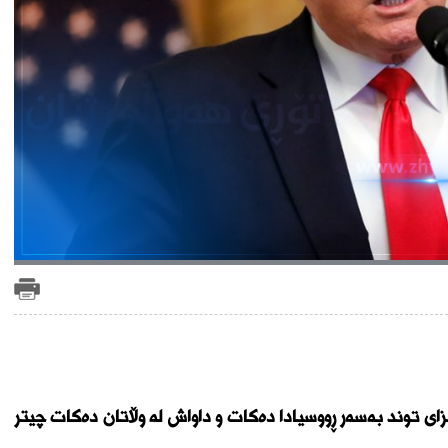
 توند بەسەر ڕووسیادا دەکات و داواش لە وڵاتان دەکات چیتر