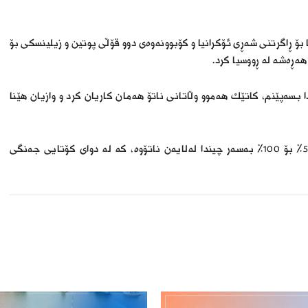
 ڕاگرتنى شەڕی ئۆکرانیا و کۆبوونەوەى دوو قۆڵی پوتین و زیلینسکی بۆ
ەڕەشە لە ڕووسیا کرد.
بسەپێنم، كاتێك هەموو وڵاتانی ناتۆ هەمان كاریان كرد و وازیان هێنا
ئاماژەى بەوەشکردووە، سەپاندنی باجی گومرگیی بەرێژەی 50% بۆ 100% بەسەر چیندا لەلایەن ناتۆوە، كە لە دوای كۆتایی جەنگی