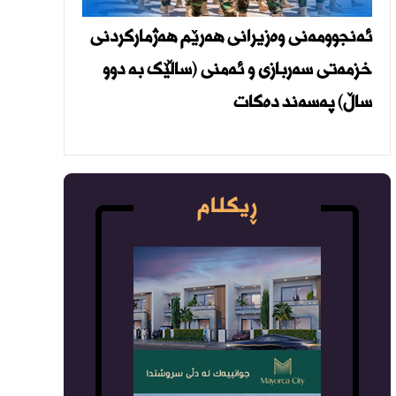
ئەنجوومەنی وەزیرانی هەرێم هەژمارکردنی
خزمەتی سەربازی و ئەمنی (ساڵێک بە دوو
ساڵ) پەسەند دەکات
ڕیکلام