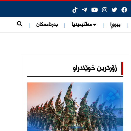
بیروڕا
مەڵتیمیدیا
بەرنامەکان
زۆرترین خوێندراو
ی هۆشبەرەوە
ات