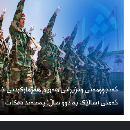
ئەنجوومەنی وەزیرانی هەرێم هەژمارکردنی خز
ئەمنی (ساڵێک بە دوو ساڵ) پەسەند دەکات