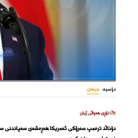
دۆسیە:
جیهان
تۆڕی هەواڵی ژیان
دۆناڵد ترەمپ سەرۆكی ئەمریكا هەڕەشەی سەپاندنی سزای