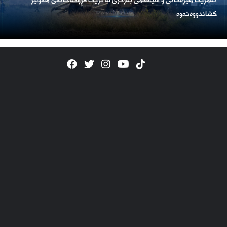
ئەمریكا هێزەكانی و سیستمی بەرگری لە نزیک فڕۆكەخانەی هەولێر
كشاندووەتەوە