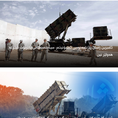
ئامبرین زەمان رۆژنامەنوسی ئەلمۆنیتەر: سیستەمەکانی پاتریۆت ئیتر لە
هەولێر نین