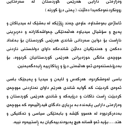
وەزارەتی دارایی هەرێمی کوردستان لە سەرەتایی
روونکردنەوەکەیدا دەڵێت: ( پەتی درۆ کورتە )
ئاماژەی بەوەشداوە: ماوەی چەند ڕۆژێکە لە بەشێک لە میدیاکان و
پەیج و سۆشیال میدیاوە ھەڵمەتێکی چەواشەکارانە و دەربڕینی
ناڕاست بۆ دواین سەردانی شاندی ھەرێمی کوردستان بۆ بەغداد
دەکەن و ھەندێکیان دەڵێن شاندەکە داوای دواخستنی ناردنی
مووچەی مانگی حوزەیرانی ھەرێمی کوردستانیان کردووە، بۆ
بەدرۆخستنەوەی ئەو ھەڵمەتی درۆ و ڕیاکارییە ڕایدەگەیەنین.
باسی لەوەشکردوە: ھەرکەس و لایەن و میدیا و پەیجێک باسی
ئەوەی کردبێت کە گوایە شاندی ھەرێم داوای نەناردنی مووچەی
کردبێت ڕاست ناکات و درۆیەکە و شاندی ھەرێمی کوردستان و
وەزارەتی دارایی پابەندە بە بڕیاری دادگای فیدراڵییەوە کە مووچەی
بەدەرکردووە لە ھەموو کێشە و بابەتێکی سیاسی و تەکنیکی و
ھتد…. بۆیە ئەو قسانە ھیچ پەیوەندییەکیان بە ڕاستییەوە نییە.