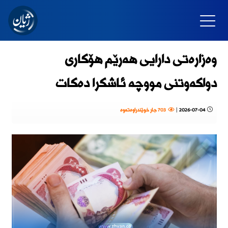
وەزارەتی دارایی هەرێم هۆکاری
دواکەوتنی مووچە ئاشکرا دەکات
2026-07-04
|
703 جار خوێندراوەتەوە