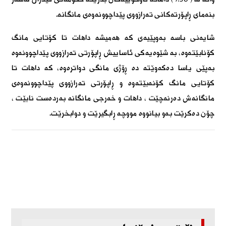
بنەمای ڕاپۆرتەکانی تەرازووی پێداچوونەوەی مانگانە.
شایەنی باسە بەوپێیەی کە ھەمیشە داھات تا کۆتایی مانگ
کۆنابێتەوە، بە شێوەیەکی ئاساییش ڕاپۆرتی تەرازووی پێداچوونەوە
بەپێی یاسا دەکەوێتە دە ڕۆژی مانگی دواترەوە، کە داھات تا
کۆتایی مانگ کۆنەبێتەوە و ڕاپۆرتی تەرازووی پێداچوونەوەی
مانگانەش دەرنەچێت ، داھات و خەرجی مانگانە بەردەست نابێت ،
چۆن دەکرێت بەو بیانووە مووچە ڕابگیرێت و دوابخرێت.