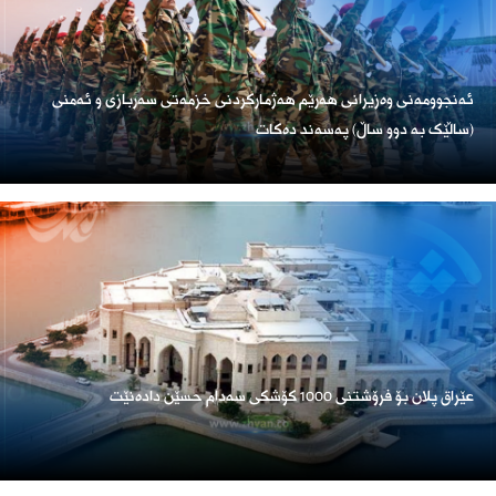
ئەنجوومەنی وەزیرانی هەرێم هەژمارکردنی خزمەتی سەربازی و ئەمنی
(ساڵێک بە دوو ساڵ) پەسەند دەکات
عێراق پلان بۆ فرۆشتنی 1000 کۆشکی سەدام حسێن دادەنێت