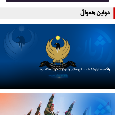
دواین هەواڵ
ڕاگەیەندراوێک لە حکومەتی هەرێمی کوردستانەوە