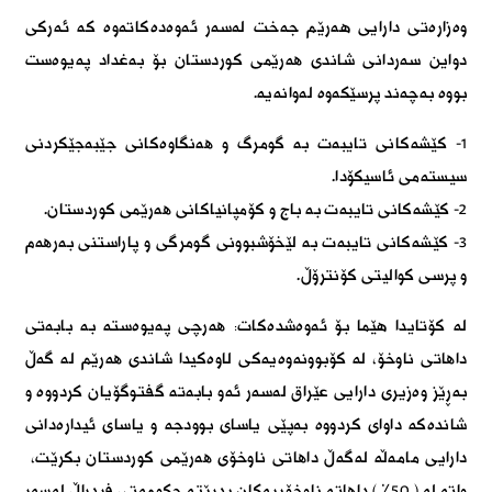
وەزارەتی دارایی هەرێم جەخت لەسەر ئەوەدەکاتەوە کە ئەرکی
دواین سەردانی شاندی ھەرێمی کوردستان بۆ بەغداد پەیوەست
بووە بەچەند پرسێکەوە لەوانەیە.
١- کێشەکانی تایبەت بە گومرگ و ھەنگاوەکانی جێبەجێکردنی
سیستەمی ئاسیکۆدا.
٢- کێشەکانی تایبەت بە باج و کۆمپانیاکانی ھەرێمی کوردستان.
٣- کێشەکانی تایبەت بە لێخۆشبوونی گومرگی و پاراستنی بەرھەم
و پرسی کوالیتی کۆنترۆڵ.
لە کۆتایدا هێما بۆ ئەوەشدەکات: ھەرچی پەیوەستە بە بابەتی
داھاتی ناوخۆ، لە کۆبوونەوەیەکی لاوەکیدا شاندی ھەرێم لە گەڵ
بەڕێز وەزیری دارایی عێراق لەسەر ئەو بابەتە گفتوگۆیان کردووە و
شاندەکە داوای کردووە بەپێی یاسای بوودجە و یاسای ئیدارەدانی
دارایی مامەڵە لەگەڵ داھاتی ناوخۆی ھەرێمی کوردستان بکرێت،
واتە لە ( ٥٠٪ ) داھاتە ناوخۆییەکان بدرێتە حکومەتی فیدراڵ لەسەر