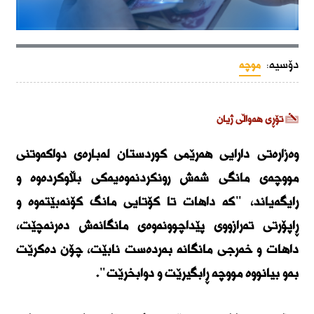
دۆسیە:
موچە
تۆڕی هەواڵی ژیان
وەزارەتی دارایی هەرێمی کوردستان لەبارەی دواکەوتنی
مووچەی مانگی شەش رونکردنەوەیەکی بڵاوکردەوە و
رایگەیاند، "کە داهات تا کۆتایی مانگ کۆنەبێتەوە و
ڕاپۆرتی تەرازووی پێداچوونەوەی مانگانەش دەرنەچێت،
داهات و خەرجی مانگانە بەردەست نابێت، چۆن دەکرێت
بەو بیانووە مووچە ڕابگیرێت و دوابخرێت".