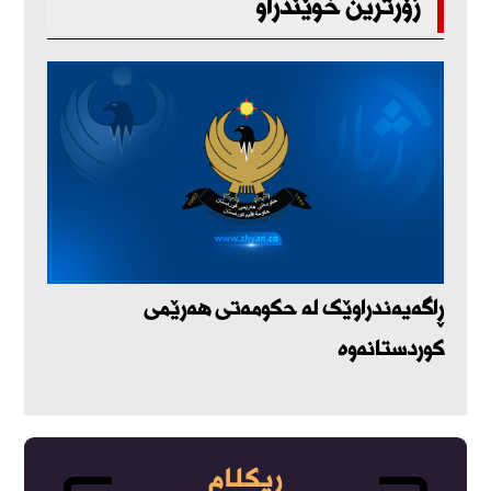
زۆرترین خوێندراو
ڕاگەیەندراوێک لە حکومەتی هەرێمی
کوردستانەوە
ڕیکلام