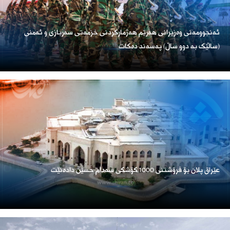
ئەنجوومەنی وەزیرانی هەرێم هەژمارکردنی خزمەتی سەربازی و ئەمنی
(ساڵێک بە دوو ساڵ) پەسەند دەکات
عێراق پلان بۆ فرۆشتنی 1000 کۆشکی سەدام حسێن دادەنێت