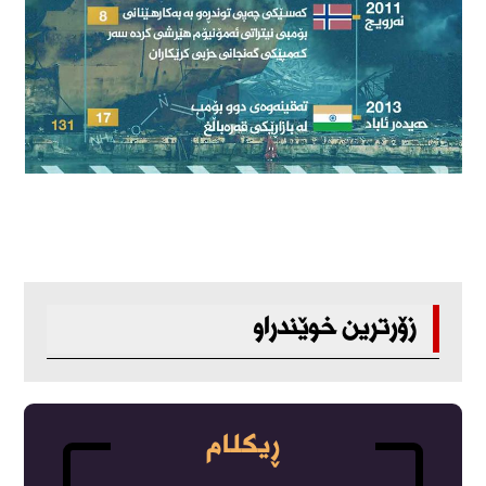
زۆرترین خوێندراو
ڕیکلام