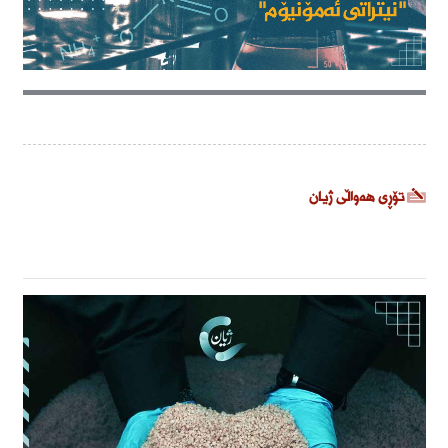
تۆڕی هەواڵی ژیان