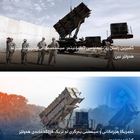
ئامبرین زەمان رۆژنامەنوسی ئەلمۆنیتەر: سیستەمەکانی پاتریۆت ئیتر لە
هەولێر نین
ئەمریكا هێزەكانی و سیستمی بەرگری لە نزیک فڕۆكەخانەی هەولێر