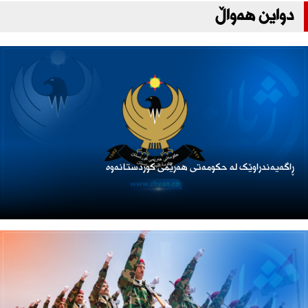
دواین هەواڵ
ڕاگەیەندراوێک لە حکومەتی هەرێمی کوردستانەوە