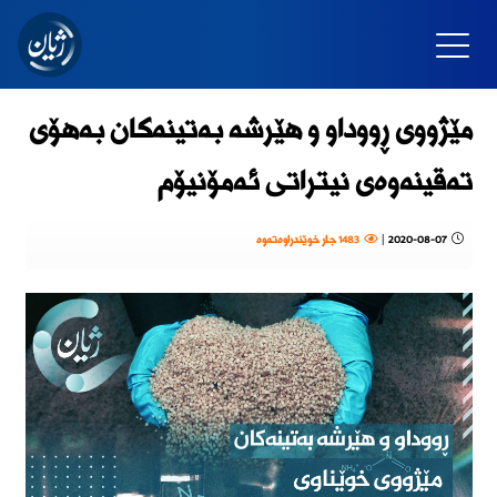
مێژووی ڕووداو و هێرشە بەتینەکان بەهۆی
تەقینەوەی نیتراتی ئەمۆنیۆم
2020-08-07
|
1483 جار خوێندراوەتەوە