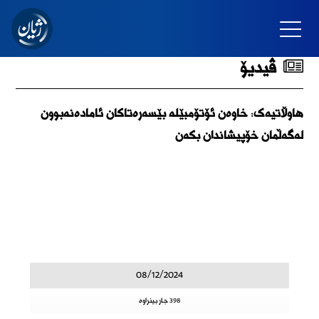
ڤیدیۆ
هاوڵاتیەک: خاوەن ئۆتۆمبێلە بێسەرەتاکان ئامادەنەبوون
لەگەڵمان خۆپیشاندان بکەن
08/12/2024
398 جار بینراوە