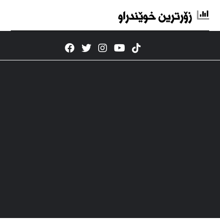
زۆرترین خوێندراو