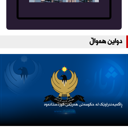
دواین هەواڵ
ڕاگەیەندراوێک لە حکومەتی هەرێمی کوردستانەوە