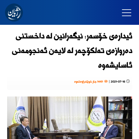
ئیدارەی خۆسەر: نیگەرانین لە داخستنی
دەروازەی تەلکۆچەر لە لایەن ئەنجومەنی
ئاسایشەوە
2021-07-16
|
1449 جار خوێندراوەتەوە