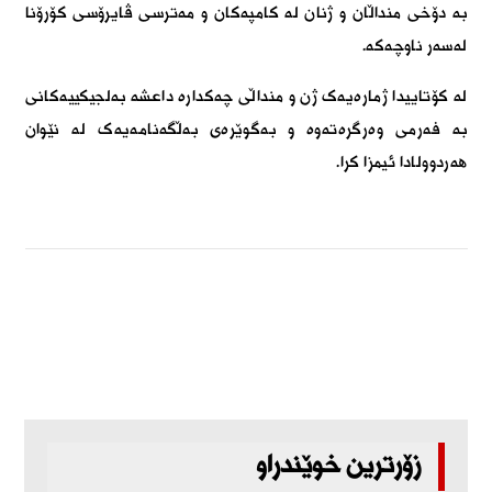
بە دۆخی منداڵان و ژنان لە کامپەکان و مەترسی ڤایرۆسی کۆرۆنا
لەسەر ناوچەکە.
لە کۆتاییدا ژمارەیەک ژن و منداڵی چەکدارە داعشە بەلجیکییەکانی
بە فەرمی وەرگرەتەوە و بەگوێرەی بەڵگەنامەیەک لە نێوان
ھەردوولادا ئیمزا کرا.
زۆرترین خوێندراو