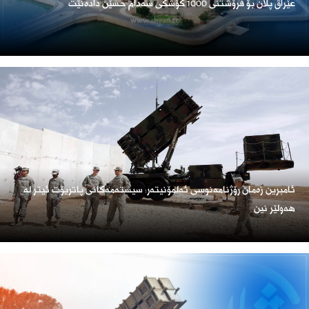
عێراق پلان بۆ فرۆشتنی 1000 کۆشکی سەدام حسێن دادەنێت
ئامبرین زەمان رۆژنامەنوسی ئەلمۆنیتەر: سیستەمەکانی پاتریۆت ئیتر لە
هەولێر نین