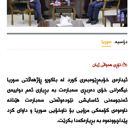
دۆسیە:
سوریا
تۆڕی هەواڵی ژیان
ئیدارەی خۆبەڕێوەبەری کورد لە باکورو ڕۆژھەڵاتی سوریا
نیگەرانی خۆی دەربڕی سەبارەت بە بڕیاری ئەم دواییەی
ئەنجومەنی ئاسایشی نێودەوڵەتی سەبارەت ھێنانە
ناوەوەی کۆمەکی مرۆیی بۆ ناوخۆیی سوریا و داوای کرد
پێداچوونەوە بە بڕیارەکەدا بکرێت.