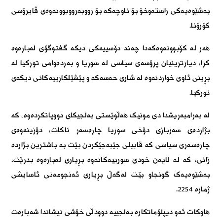
بەشێوەیەکی راستەوخۆ بۆ ناوچەکە بۆ رووبەرووبوونەوەی ڤایرۆسی
کۆرۆنا.
ھەر لە کۆبوونەوەکەدا چەند دۆسییەکی دیکە گفتوگۆی لەبارەوە
کرا، دیارترینیان پرۆسەی سیاسی لە سوریا و بەردەوامی تورکیا لە
بڕینی ئاوی خواردنەوە لە شاری حەسەکە و پێشێلکارییەکانی دیکەی
تورکیا.
لە بەرامبەریشدا دی مونیک ھەڵوێستی بەلجیکای دووپاتکردەوە، کە
بژاردەی سەربازی دۆخی سوریا چارەسەر ناکات، دۆزینەوەی
چارەسەری سیاسی کە قابیلی جێبەجێکردن بێت بە باشترین بژاردە
زانی، کە لە لایەن خودی سورییەکانەوە بڕیاری لەبارەوە بدرێت،
بەشێوەیەک گونجاو بێت لەگەڵ بڕیاری ئەنجومەنی ئاسایشی
ژمارە ٢٢٥٤.
ھاوکات ئەو دیپلۆماتکارە بەلجییە دوودڵی خۆشی نیشاندا شەبارەت