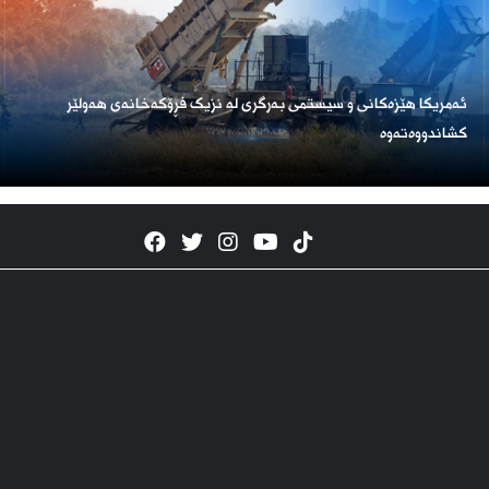
ئەمریكا هێزەكانی و سیستمی بەرگری لە نزیک فڕۆكەخانەی هەولێر
كشاندووەتەوە