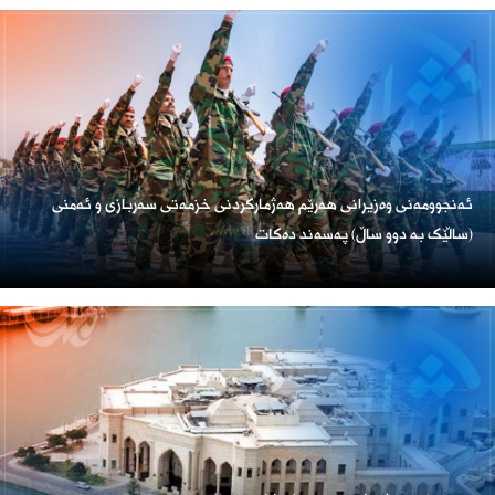
ئەنجوومەنی وەزیرانی هەرێم هەژمارکردنی خزمەتی سەربازی و ئەمنی
(ساڵێک بە دوو ساڵ) پەسەند دەکات