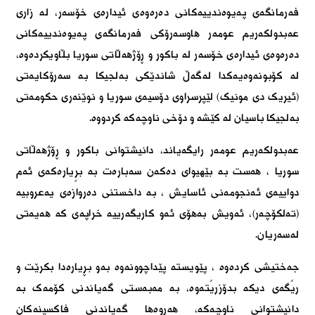
فەرمانگەی پەیوەندییەکانی دەرەوەی ئیدارەی خۆسەر، لە زاری
عەبدولکەریم عومەر ھاوسەرۆکی فەرمانگەی پەیوەندییەکانی
دەرەوەی ئیدارەی خۆسەر لە باکور و ڕۆژھەڵاتی سوریا بڵاویکردەوە،
لە کۆبونەوەیەکدا لەگەڵ شاندێکی بەلجیکا بە سەرۆکایەتی
(ئیریک دی مونیک) لێپرسراوی دۆسیەی سوریا و نوێنەری حکومەتی
بەلجیکا باسیان لە کێشە و دۆخی ناوچەکە کردووە.
عەبدولکەریم عومەر رایگەیاند، دانیشتوانی باکور و ڕۆژھەڵاتی
سوریا ، ھەست بە بێھیوای دەکەن سەبارەت بە برٍیارەکەی ئەم
دواییەی ئەنجومەنی ئاسایش ، بە داخستنی دەروازەی یەعروبیە
(تەلکۆچەر)، ئەویش بەھۆی ئەو کاریگەرییە خراپەی کە ھەیەتی
لەسەریان.
جەختیشی کردەوە ، پێویستە پێداچوونەوە بەو بڕیارەدا بکرێت و
ریًگەی دیکە بدۆزریًتەوە، بە مەبەستی گەیاندنی کۆمەک بە
دانیشتوانی ناوچەکە، ھەروەھا گەیاندنی فاکسینەکان