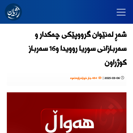
شەڕ لەنێوان گرووپێکی چەکدار و
سەربازانی سوریا روویدا و16 سەرباز
کوژراون
2025-03-06
|
484 جار خوێندراوەتەوە