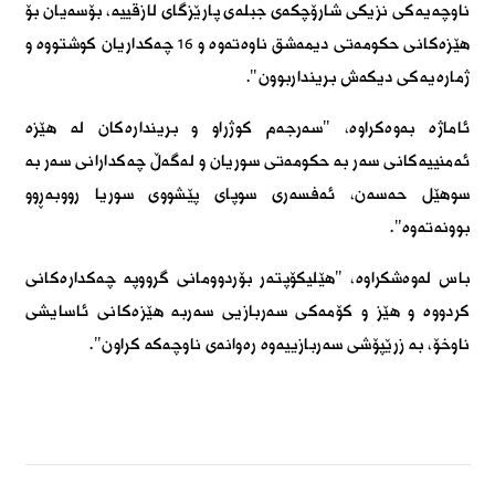
ناوچەیەکی نزیکی شارۆچکەی جبلەی پارێزگای لازقییە، بۆسەیان بۆ
هێزەکانی حکومەتی دیمەشق ناوەتەوە و 16 چەکداریان کوشتووە و
ژمارەیەکى دیکەش برینداربوون".
ئاماژە بەوەکراوە، "سەرجەم کوژراو و بریندارەکان لە هێزە
ئەمنییەکانی سەر بە حکومەتی سوریان و لەگەڵ چەکدارانی سەر بە
سوهێل حەسەن، ئەفسەری سوپای پێشووی سوریا رووبەڕوو
بوونەتەوە".
باس لەوەشکراوە، "هێلیکۆپتەر بۆردوومانى گرووپە چەکدارەکانى
کردووە و هێز و کۆمەکی سەربازیی سەربە هێزەکانی ئاسایشی
ناوخۆ، بە زرێپۆشی سەربازییەوە رەوانەی ناوچەکە کراون".