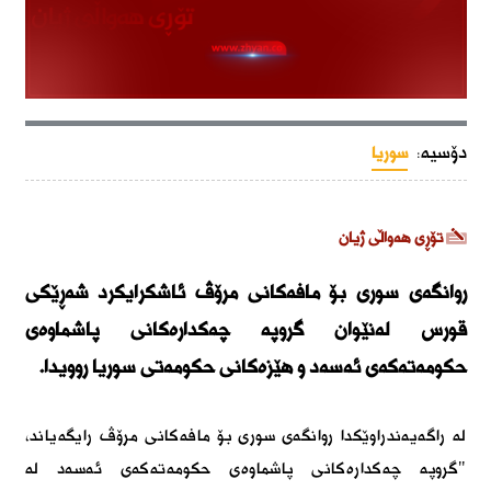
دۆسیە:
سوریا
تۆڕی هەواڵی ژیان
روانگەی سوری بۆ مافەکانی مرۆڤ ئاشکرایکرد شەڕێكی
قورس لەنێوان گروپە چەکدارەکانى پاشماوەى
حکومەتەکەى ئەسەد و هێزەکانی حکومەتی سوریا روویدا.
لە راگەیەندراوێکدا روانگەی سوری بۆ مافەکانی مرۆڤ رایگەیاند،
"گروپە چەکدارەکانى پاشماوەى حکومەتەکەى ئەسەد لە