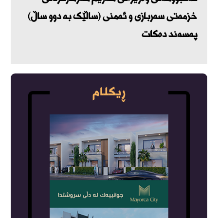
خزمەتی سەربازی و ئەمنی (ساڵێک بە دوو ساڵ)
پەسەند دەکات
ڕیکلام