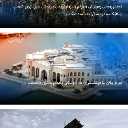
ئەنجوومەنی وەزیرانی هەرێم هەژمارکردنی خزمەتی سەربازی و ئەمنی
(ساڵێک بە دوو ساڵ) پەسەند دەکات
عێراق پلان بۆ فرۆشتنی 1000 کۆشکی سەدام حسێن دادەنێت