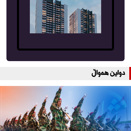
دواین هەواڵ