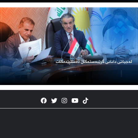
لەجیاتی دانانی گرێبەستەکان دەستپێدەکات