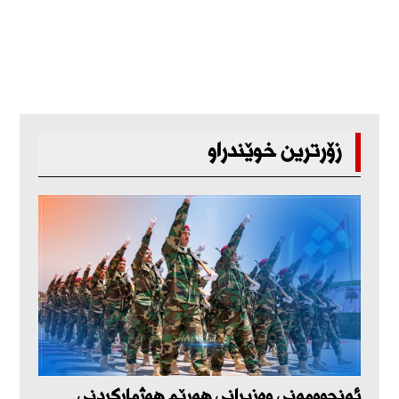
زۆرترین خوێندراو
ئەنجوومەنی وەزیرانی هەرێم هەژمارکردنی