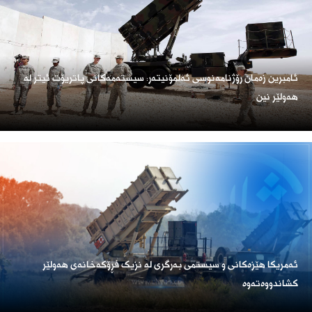
ئامبرین زەمان رۆژنامەنوسی ئەلمۆنیتەر: سیستەمەکانی پاتریۆت ئیتر لە
هەولێر نین
ئەمریكا هێزەكانی و سیستمی بەرگری لە نزیک فڕۆكەخانەی هەولێر
كشاندووەتەوە