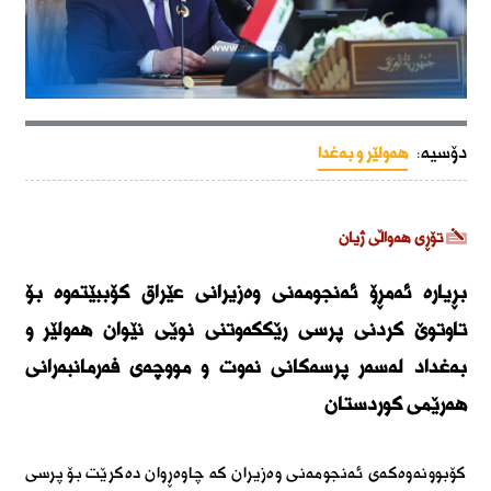
دۆسیە:
هەولێر و بەغدا
تۆڕی هەواڵی ژیان
بڕیارە ئەمڕۆ ئەنجومەنی وەزیرانی عێراق کۆببێتەوە بۆ
تاوتوێ کردنی پرسی رێککەوتنی نوێی نێوان هەولێر و
بەغداد لەسەر پرسەکانی نەوت و مووچەی فەرمانبەرانی
هەرێمی کوردستان
کۆبوونەوەکەی ئەنجومەنی وەزیران کە چاوەڕوان دەکرێت بۆ پرسی