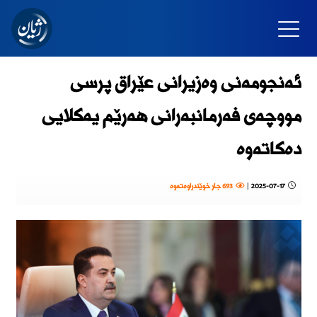
ئەنجومەنی وەزیرانی عێراق پرسی
مووچەی فەرمانبەرانی هەرێم یەکلایی
دەکاتەوە
2025-07-17
|
693 جار خوێندراوەتەوە