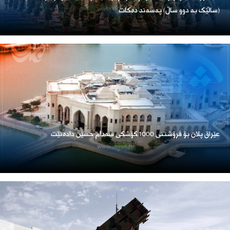
(ساڵێک بە دوو ساڵ) پەسەند دەکات
عێراق پلان بۆ فرۆشتنی 1000 کۆشکی سەدام حسێن دادەنێت