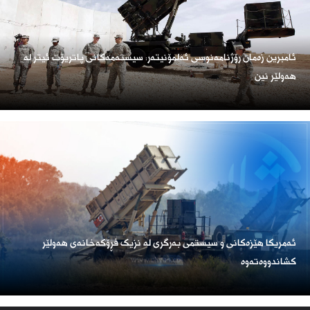
ئامبرین زەمان رۆژنامەنوسی ئەلمۆنیتەر: سیستەمەکانی پاتریۆت ئیتر لە
هەولێر نین
ئەمریكا هێزەكانی و سیستمی بەرگری لە نزیک فڕۆكەخانەی هەولێر
كشاندووەتەوە