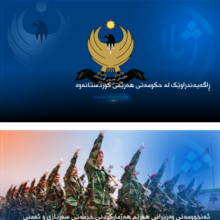
ڕاگەیەندراوێک لە حکومەتی هەرێمی کوردستانەوە
ئەنجوومەنی وەزیرانی هەرێم هەژمارکردنی خزمەتی سەربازی و ئەمنی