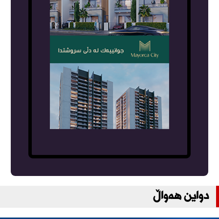
دواین هەواڵ