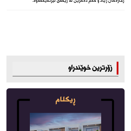
ژمارەکان زیاد و کەم دەکرێن لە رێگەی لیژنەیەکەوە.
زۆرترین خوێندراو
ڕیکلام