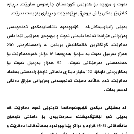
نەوت و مووچە بۆ هەرێمی کوردستان چارەنوس سازبێت، بڕیارە
کاتژمێر یەکی پاش نیوەڕۆ بەڕێوەبچێت و بڕیاری پێویست بدرێت،
بەپێی زانیارییەکان،لە کۆبوونەوە نائاساییەکەی ئەنجومەنی
وەزیرانی عێراقدا تەنها بابەتی نەوت و مووچەی هەرێمی تێدا باس
دەکرێت، گرنگترین خاڵەکانیش بریتین لە رادەستکردنی 230
هەزار بەرمیل نەوت بە سۆمۆ، هەروەها 16 دۆلار خەرجدەکرێت بۆ
حەقدەستی دەرهێنانی نەوت، 52 هەزار بەرمیل نەوت بۆ
بەکاربردنی ناوخۆ، 120 ملیار دیناری داهاتی ناوخۆ رادەستی بەغداد
دەکرێت، ئەم خاڵانە دەبێت ئەنجومەنی وەزیرانی عێراق دەنگی
لەسەر بدات .
لە بەشێکی دیکەی کۆبوونەوەکەدا تاوتوێی ئەوە دەکرێت کە
بەپێی ئەو لێکتێگەیشتنە سەرەتاییەی بۆ داهاتی ناوخۆی
مانگەکانی (٥-٦) کراوە و دواتر پێداچوونەوە بەخاڵەکاندا دەکرێت و