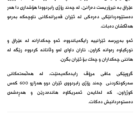
عێراق بە تیرۆریست دەزانێ، لە چەند رۆژی رابردوودا هۆشداری دا هەر
دەستێوەردانێکی دەرەکی لە ئێران قەیرانەکانی ناوچەکە بەرەو
هەڵکشان دەبات.
ئەو بەرپرسه ئێرانییه رایگەیاندووە: ئەو چەکدارانه له عێراق و
تورکیاوه رەوانه کراون، تاران داوای لەو وڵاتانه کردووه رێگە لە
هاتنی چەكداران و چەك بۆ ئێران بگرن.
گروپێكی مافی مرۆڤ رایدەگەیەنێت، لە هەڵمەتەكانی
سەركوتكردنی چەند رۆژی رابردووی ئێران دوو هەزارو 600 کەس
کوژراون، کە لەلایەن ئەمریکاوە هاندەدرێن و هەڕەشەی
دەستوەردانیش دەكات.