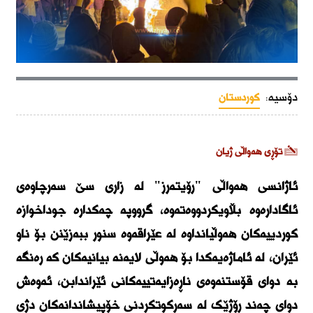
دۆسیە:
کوردستان
تۆڕی هەواڵی ژیان
ئاژانسی هەواڵی "رۆیتەرز" لە زاری سێ سەرچاوەی
ئاگادارەوە بڵاویكردووەتەوە، گرووپە چەکدارە جوداخوازە
کوردییەکان هەوڵیانداوە لە عێراقەوە سنور ببەزێنن بۆ ناو
ئێران، لە ئاماژەیەكدا بۆ هەوڵی لایەنە بیانیەكان كە رەنگە
بە دوای قۆستنەوەی ناڕەزایەتییەکانی ئێراندابن، ئەوەش
دواى چەند ڕۆژێک لە سەرکوتکردنی خۆپیشاندانەكان دژی