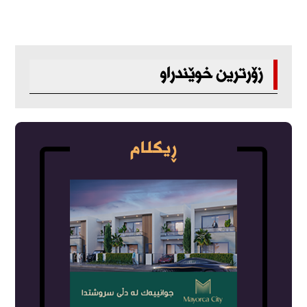
زۆرترین خوێندراو
ڕیکلام