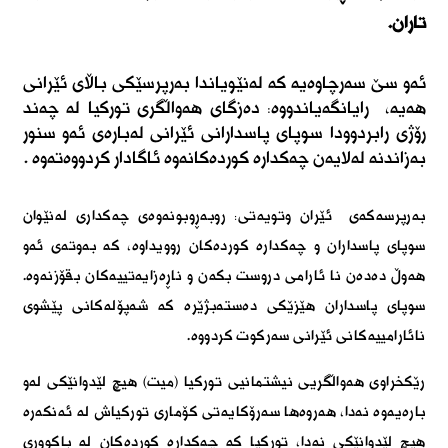
تاران.
ئەو سێ سەرچاوەیه كە لەنێویاندا بەرپرسێکی باڵای ئێرانی
هەیە، رایانگەیاندووه: دەزگای هەواڵگری تورکیا له چەند
رۆژی رابردوودا سوپای پاسدارانی ئێرانی لەبارەی ئەو سنور
بەزاندنه لەلایەن چەکداره کوردەكانەوە ئاگادار کردووەتەوه .
بەرپرسەكەی ئێران وتویەتی: روبەڕوبونەوەی چەكداری لەنێوان
سوپای پاسداران و چەکداره کوردەكان روویداوە، كە بەوتەی ئەو
هەوڵ دەدەن نا ئارامی دروست بکەن و ناڕەزایەتییەکان بقۆزنەوه.
سوپای پاسداران هێزێکی دەستەبژێرە کە شەپۆلەکانی پێشوی
نائارامییەکانی ئێرانی سەرکوت کردووە.
رێکخراوی هەواڵگریی نیشتمانیی تورکیا (میت) هیچ لێدوانێکی لەو
بارەیەوە نەدا، هەروەها سەرۆکایەتی کۆماری تورکیاش لە ئەنكەرە
هیچ لێدوانێکی نەدا، تورکیا کە چەکدارە کوردەکان لە باکووری