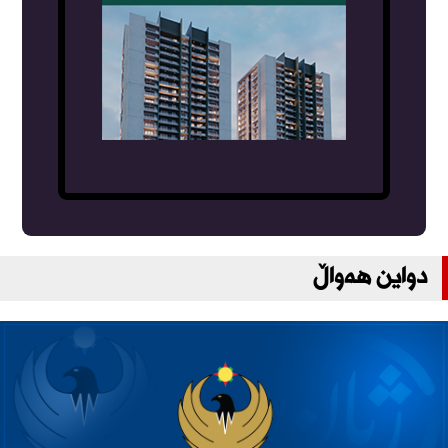
دواین هەواڵ