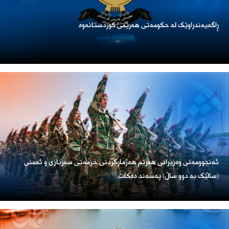
ڕاگەیەندراوێک لە حکومەتی هەرێمی کوردستانەوە
ئەنجوومەنی وەزیرانی هەرێم هەژمارکردنی خزمەتی سەربازی و ئەمنی
(ساڵێک بە دوو ساڵ) پەسەند دەکات