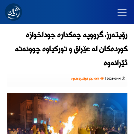
رۆیتەرز: گرووپە چەکدارە جوداخوازە
کوردەكان لە عێراق و توركیاوە چوونەتە
ئێرانەوە
2026-01-14
|
1064 جار خوێندراوەتەوە