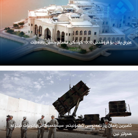
عێراق پلان بۆ فرۆشتنی 1000 کۆشکی سەدام حسێن دادەنێت
ئامبرین زەمان رۆژنامەنوسی ئەلمۆنیتەر: سیستەمەکانی پاتریۆت ئیتر لە
هەولێر نین