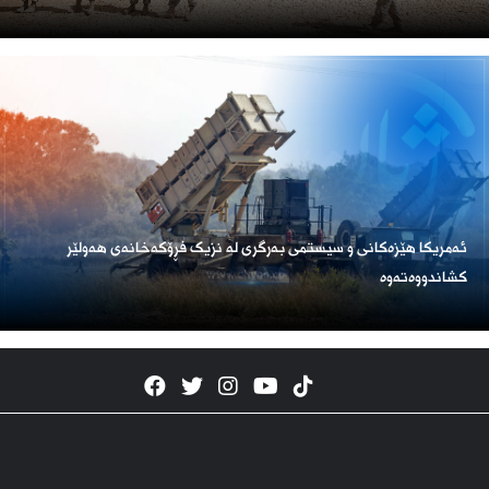
ئەمریكا هێزەكانی و سیستمی بەرگری لە نزیک فڕۆكەخانەی هەولێر
كشاندووەتەوە