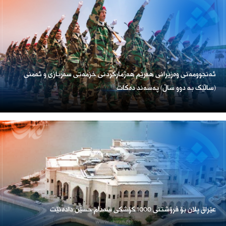
ئەنجوومەنی وەزیرانی هەرێم هەژمارکردنی خزمەتی سەربازی و ئەمنی
(ساڵێک بە دوو ساڵ) پەسەند دەکات
عێراق پلان بۆ فرۆشتنی 1000 کۆشکی سەدام حسێن دادەنێت