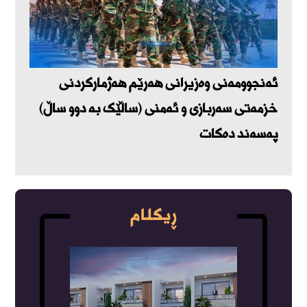
ئەنجوومەنی وەزیرانی هەرێم هەژمارکردنی
خزمەتی سەربازی و ئەمنی (ساڵێک بە دوو ساڵ)
پەسەند دەکات
ڕیکلام