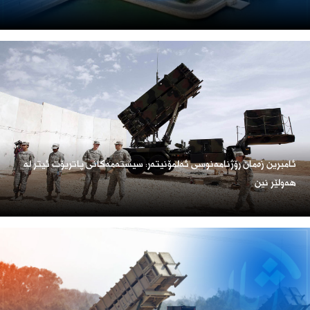
ئامبرین زەمان رۆژنامەنوسی ئەلمۆنیتەر: سیستەمەکانی پاتریۆت ئیتر لە
هەولێر نین