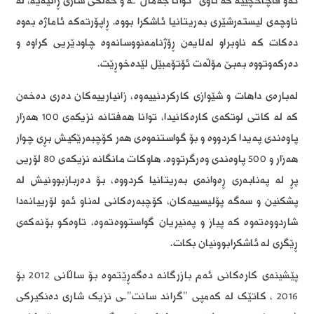
ئەو قاچاخچییە کە ناوی "توانا جەمال"ـە و خەڵکی شاری ڕانیەیە، لە
ناوچەی لیستەرشێری بەریتانیا ئاشکرا بووە. ڕاپۆرتەکە ئاماژە بەوە
دەکات کە ناوبراو لەلایەن ڕۆژنامەنووسانەوە چاودێریی کراوە و
دەرکەوتووە بەبێ مۆڵەت ئۆتۆمبێل لێدەخوڕێت.
لەبارەی داهات و شێوازی کارکردنییەوە، زانیارییەکان دەری دەخەن
کە لە کاتی لوتکەی کارەکانیدا، توانا هەفتانە نزیکەی 100 هەزار
پاوەندی پەیدا کردووە و بۆ گواستنەوەی هەر کۆچبەرێکیش بڕی چوار
هەزار و 500 پاوەندی وەرگرتووە. هاوکات مانگانە نزیکەی 80 لۆریی
پڕ لە پەنابەری ڕەوانەی بەریتانیا کردووە، بۆ دەربازبوونیش لە
پشکنین و سەگە پۆلیسییەکان، کۆچبەرەکانی لەناو ئەو لۆرییانەدا
شاردووەتەوە کە پیاز و پەنیریان گواستووەتەوە، تاوەکو بۆنەکەی
ڕێگری لە ئاشکرابوونیان بکات.
پێشینەی کارەکانی ئەم بازرگانە دەگەڕێتەوە بۆ ساڵانی 2012 بۆ
2016 ، کاتێک لە کەمپی "گراند سانت"ـی نزیک شاری دەنکیرکی