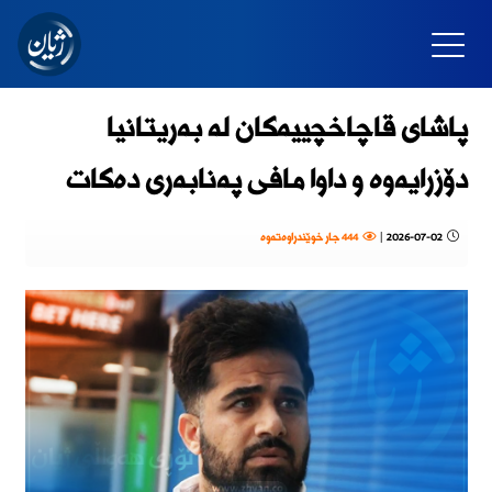
پاشای قاچاخچییەکان لە بەریتانیا
دۆزرایەوە و داوا مافی پەنابەری دەکات
2026-07-02
|
444 جار خوێندراوەتەوە