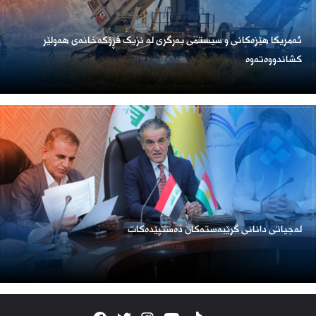
ئەمریكا هێزەكانی و سیستمی بەرگری لە نزیک فڕۆكەخانەی هەولێر
كشاندووەتەوە
لەجیاتی دانانی گرێبەستەکان دەستپێدەکات