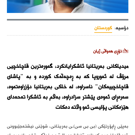
دۆسیە:
کوردستان
تۆڕی هەواڵی ژیان
میدیاکانی بەریتانیا ئاشکرایانکرد، گەورەترین قاچاخچیی
مرۆڤ لە ئەوروپا کە بە ڕەچەڵەک کوردە و بە "پاشای
قاچاخچییەکان" ناسراوە، لە خاکی بەریتانیا دۆزراوەتەوە،
سەرەڕای ئەوەی پێشتر سزادراوە، بەڵام بە ئاشکرا تەحەدای
هێزەکانی پۆلیسی ئەو وڵاتە دەکات
بەپێی ڕاپۆرتێکی (بی بی سی)ـی بەریتانی، شوێنی نیشتەجێبوونی