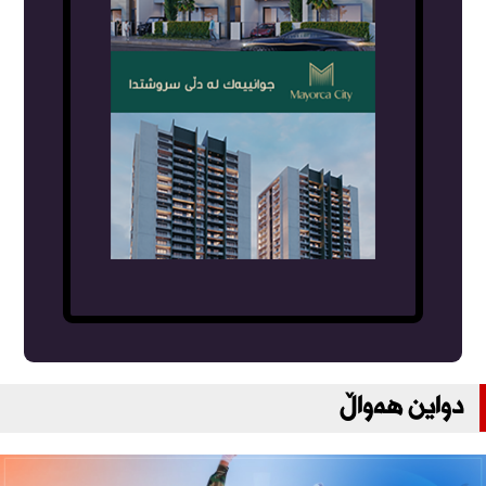
دواین هەواڵ