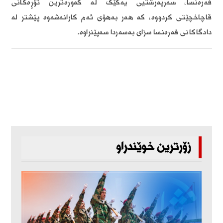
فەرەنسا، سەرپەرشتیی یەکێک لە گەورەترین تۆڕەکانی
قاچاخچێتی کردووە، کە هەر بەهۆی ئەم کارانەشەوە پێشتر لە
دادگاکانی فەرەنسا سزای بەسەردا سەپێنراوە.
زۆرترین خوێندراو