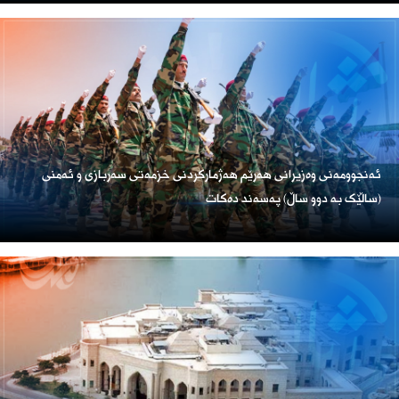
ئەنجوومەنی وەزیرانی هەرێم هەژمارکردنی خزمەتی سەربازی و ئەمنی
(ساڵێک بە دوو ساڵ) پەسەند دەکات