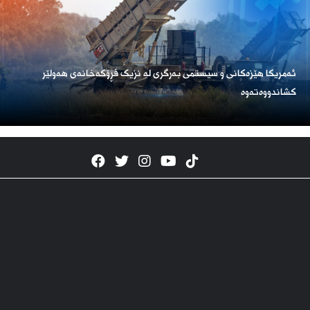
ئەمریكا هێزەكانی و سیستمی بەرگری لە نزیک فڕۆكەخانەی هەولێر
كشاندووەتەوە