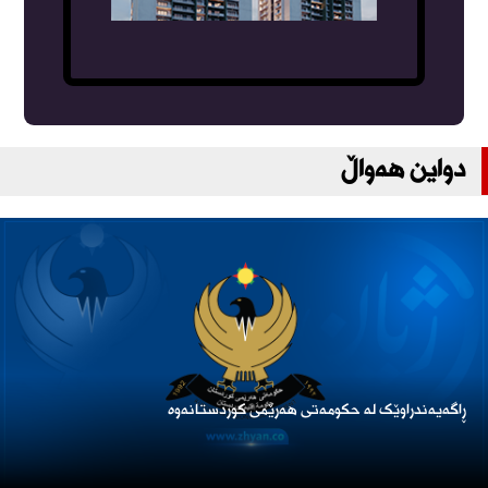
دواین هەواڵ
ڕاگەیەندراوێک لە حکومەتی هەرێمی کوردستانەوە