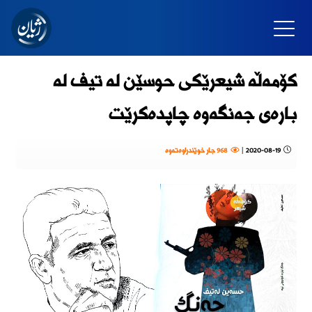
كۆمەڵە شیعرێكی حوسێن لە تیف لە
بارەی جەنگەوە چاپدەكرێت
2020-08-19
|
968 جار خوێندراوەتەوە