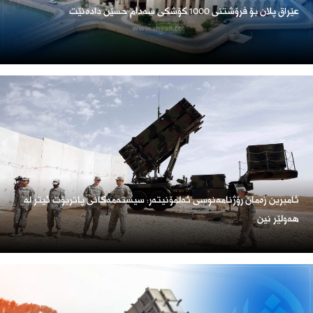
عێراق پلان بۆ فرۆشتنی 1000 کۆشکی سەدام حسێن دادەنێت
ئامبرین زەمان رۆژنامەنوسی ئەلمۆنیتەر: سیستەمەکانی پاتریۆت ئیتر لە
هەولێر نین