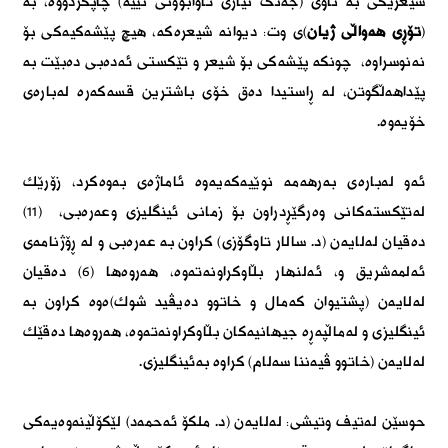
شیعرێكی بە ناوی (جەنگ نیازی ئاوابوونی نییە) چاپكردووە، بە
(
تۆڕی هەواڵی ژیان
)ی وت: دیوانە شیعرەكە، هیچ پێشەكیەكی بۆ
نەنوسراوە، چونكە پێشەكی بۆ شیعر و تێكستی ئەدەبی دەبێت بە
پێداهەڵگوتن، لە ڕاستیدا دەق خۆی باشترین قسەكەرە لەبارەی
خۆیەوە.
ئەو لەبارەی بەرهەمە نوێیەكەیەوە ئاماژەی بەوەكرد، زۆرێك
لەتێكستەكانی وەرگێڕدراون بۆ زمانی ئینگلیزی وعەرەبی، (11)
دەقیان لەلایەن (د. سالار تاوگۆزی) كراون بە عەرەبی و لە ڕۆژنامەی
ئەلمەشریق و، ئەلنهار بڵاوكراونەتەوە، هەروەها (6) دەقیان
لەلایەن (پشتیوان كەمال و خاتوو دەیڤید شوك)ەوە كراون بە
ئینگلیزی و لەماڵپەڕە جیهانیەكان بڵاوكراونەتەوە، هەروەها دەقێك
لەلایەن (خاتوو ڤیەننا سەلام) كراوە بەئینگلیزی.
حوسێن لەتیف وتیشی: لەلایەن (د. ملكۆ ئەحمەد) لێكۆڵینەوەیەكی