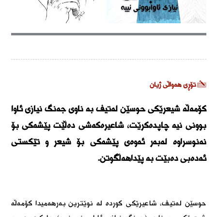
تۆڕی هەواڵی ژیان
كۆمەڵە شیعرێكی حوسێن لەتیف بە ناوی جەنگ نیازی ئاوا
بوونی نیە چاپدەكرێت، شاعیرەكەشی دەڵێت پێشەكی بۆ
نەنوسراوە لەبەر ئەوەی پێشەكی بۆ شیعر و تێكستی
ئەدەبی دەبێت بە پێداهەڵگوتن.
حوسێن لەتیف، شاعیرێكی كوردە لە نوێترین بەرهەمیدا كۆمەڵە