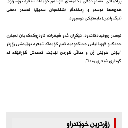
پراگماتی لەسەر دەقی محەمەدی ناو ئەم كۆمەڵە شیعرە نووسراوە،
هەروەها نوسەر و ڕەخنەگر (شاخەوان سدیق) لەسەر دەقی
(نیگەرانیی) بابەتێكی نوسیووە.
نوسەر روونیدەكاتەوە، تێكڕای ئەو شیعرانە ناوەڕۆكەكەیان لەباری
جەنگ و قوربانیانی جەنگەوەیە ئەم كۆمەڵە شیعرە نوێیەشی زۆرتر
"بۆنی خوێنی ژن و مناڵی كوردی لێدێت. ئەمەش گۆڕانێكە لە
گوتاری شیعری مندا".
زۆرترین خوێندراو