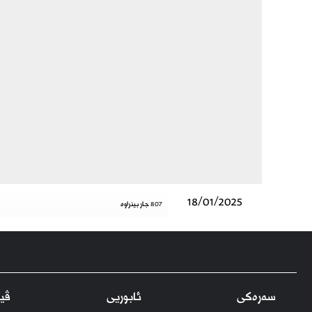
18/01/2025
807 جار بینراوە
سەرەکی
ئابوریی
ڤید