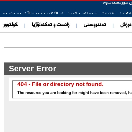
ارکردنی خزمەتی سەربازی و ئەمنی (ساڵێک بە دوو ساڵ) پەسەند دەک
ەرزش
تەندروستی
زانست و تەکنەلۆژیا
کولتوور
یتەر: سیستەمەکانی پاتریۆت ئیتر لە هەولێر نین
ری لە نزیک فڕۆكەخانەی هەولێر كشاندووەتەوە
تپێدەکات
ۆڵەکانی پرسە
دنی دوو تیرۆریستی داعـ.ـش ڕادەگەیەنێت.
ێمانی پاكترین پارێزگایە لەسەر ئاستی عیراق و هەرێم لە رووی مادە
نه‌ی به‌ره‌نگاربوونه‌وه‌ی گه‌نده‌ڵی ناساندووه‌ و ده‌ستگیركرا