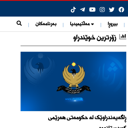
ات
بیروڕا
مەڵتیمیدیا
بەرنامەکان
زۆرترین خوێندراو
ی هۆشبەرەوە
ڕاگەیەندراوێک لە حکومەتی هەرێمی