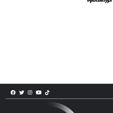
کوردستانەوە