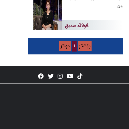
من
گوڵاڵە سدیق
پێشتر
1
دواتر