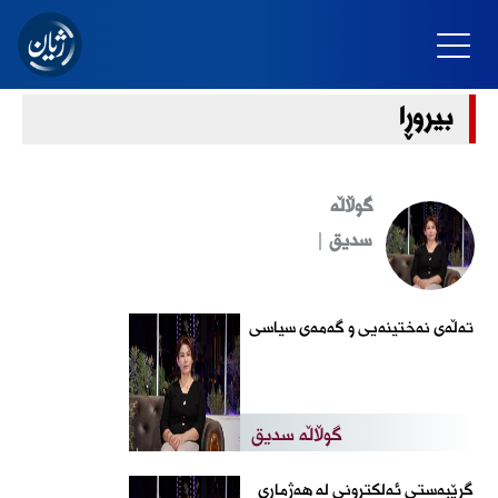
بیروڕا
گوڵاڵە
سدیق |
تەڵەی نەختینەیی و گەمەی سیاسی
گوڵاڵە سدیق
گرێبەستی ئەلکترونی لە هەژماری