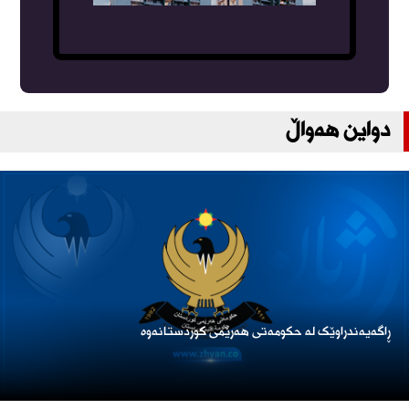
دواین هەواڵ
ڕاگەیەندراوێک لە حکومەتی هەرێمی کوردستانەوە