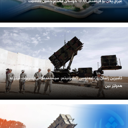
عێراق پلان بۆ فرۆشتنی 1000 کۆشکی سەدام حسێن دادەنێت
ئامبرین زەمان رۆژنامەنوسی ئەلمۆنیتەر: سیستەمەکانی پاتریۆت ئیتر لە
هەولێر نین