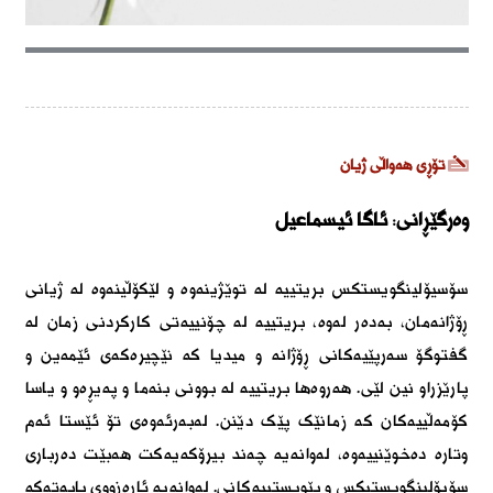
تۆڕی هەواڵی ژیان
وەرگێڕانی: ئاگا ئیسماعیل
سۆسیۆلینگویستکس بریتییە لە توێژینەوە و لێکۆڵینەوە لە ژیانی
ڕۆژانەمان، بەدەر لەوە، بریتییە لە چۆنییەتی کارکردنی زمان لە
گفتوگۆ سەرپێیەکانی ڕۆژانە و میدیا کە نێچیرەکەی ئێمەین و
پارێزراو نین لێی. هەروەها بریتییە لە بوونی بنەما و پەیڕەو و یاسا
کۆمەڵییەکان کە زمانێک پێک دێنن. لەبەرئەوەی تۆ ئێستا ئەم
وتارە دەخوێنییەوە، لەوانەیە چەند بیرۆکەیەکت هەبێت دەرباری
سۆیۆلینگویستیکس و پێویستییەکانی. لەوانەیە ئارەزووی بابەتەکە