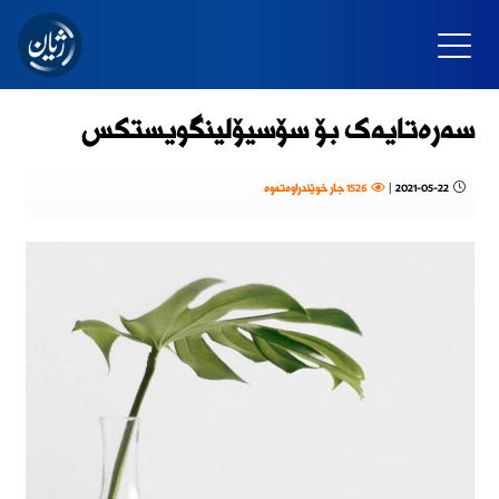
سەرەتایەک بۆ سۆسیۆلینگویستکس
2021-05-22
|
1526 جار خوێندراوەتەوە