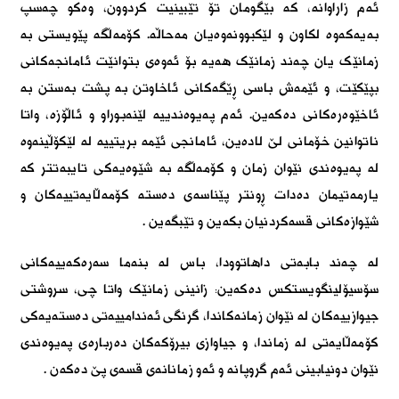
ئەم زاراوانە، کە بێگومان تۆ تێبینیت کردوون، وەکو چەسپ
بەیەکەوە لکاون و لێکبوونەوەیان مەحاڵە. کۆمەڵگە پێویستی بە
زمانێک یان چەند زمانێک هەیە بۆ ئەوەی بتوانێت ئامانجەکانی
بپێکێت، و ئێمەش باسی ڕێگەکانی ئاخاوتن بە پشت بەستن بە
ئاخێوەرەکانی دەکەین. ئەم پەیوەندییە لێنەبوراو و ئاڵۆزە، واتا
ناتوانین خۆمانی لێ لادەین، ئامانجی ئێمە بریتییە لە لێکۆڵینەوە
لە پەیوەندی نێوان زمان و کۆمەڵگە بە شێوەیەکی تایبەتتر کە
یارمەتیمان دەدات ڕونتر پێناسەی دەستە کۆمەڵایەتییەکان و
شێوازەکانی قسەکردنیان بکەین و تێبگەین
.
لە چەند بابەتی داهاتوودا، باس لە بنەما سەرەکەییەکانی
سۆسیۆلینگویستکس دەکەین: زانینی زمانێک واتا چی، سروشتی
جیوازییەکان لە نێوان زمانەکاندا، گرنگی ئەندامییەتی دەستەیەکی
کۆمەڵایەتی لە زماندا، و جیاوازی بیرۆکەکان دەربارەی پەیوەندی
نێوان دونیابینی ئەم گروپانە و ئەو زمانانەی قسەی پێ دەکەن
.