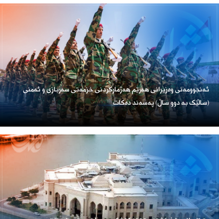
ئەنجوومەنی وەزیرانی هەرێم هەژمارکردنی خزمەتی سەربازی و ئەمنی
(ساڵێک بە دوو ساڵ) پەسەند دەکات