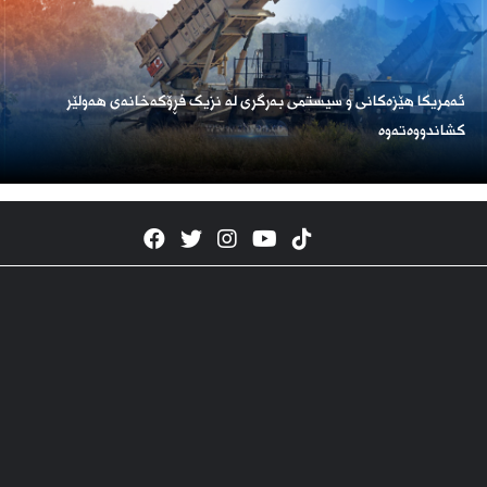
ئەمریكا هێزەكانی و سیستمی بەرگری لە نزیک فڕۆكەخانەی هەولێر
كشاندووەتەوە