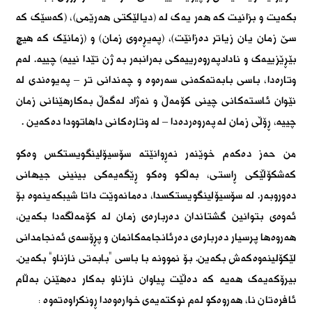
بکەیت و بزانیت کە هەر یەک لە (دیالێکتی هەرێمی)، (کەسێک کە
سێ زمان یان زیاتر دەزانێت)، (پەیڕەوی زمان) و (زمانێک کە هیچ
بێڕێزییەک و نادادپەروەرییەکی بەرانبەر بە ژن تێدا نییە) چییە. لەم
وتارەدا، باسی بابەتەکەنی سەرەوە و چەندانی تر – پەیوەندی لە
نێوان ئاستەکانی چینی کۆمەڵ و نەژاد لەگەڵ بەکارهێنانی زمان
چییە، ڕۆڵی زمان لە پەروەردەدا – لە وتارەکانی داهاتوودا دەکەین
.
من حەز دەکەم خوێنەر نەڕوانێتە سۆسیۆلینگویستکس وەکو
کەشکۆڵێکی ڕاستی، بەڵکو وەکو ڕێگەیەکی بینینی جیهانی
دەوروبەر. لە سۆسیۆلینگویستکسدا، دەمانەوێت داتا شیبکەینەوە بۆ
ئەوەی بتوانین گشتاندان دەربارەی زمان لە کۆمەڵگەدا بکەین،
هەروەها پرسیار دەربارەی دەرئانجامەکانمان و پڕۆسەی ئەنجامدانی
لێکۆلینەوەکەش بکەین. بۆ نموونە با باسی “بابەتی نازناو” بکەین.
بیرۆکەیەک هەیە کە دەڵێت پیاوان نازناو بەکار دەهێنن بەڵام
ئافرەتان نا، هەروەکو لەم نوکتەیەی خوارەوەدا ڕونکراوەتەوە
: