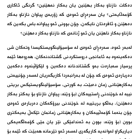
دەکات نازناو بەکار بهێنین یان بەکار نەهێنین؟ گرنگی ئاکاری
کۆمەڵایەتی؟ یان سەرەڕای ئەوەی کە زۆربەی پیاوان نازناو بەکار
دەهێنن و ئافرەتان نایکەن، چۆن بوونی ئەو پیاوانە باس بکەین کە
نازناو بەکار ناهێنن یان ئەو ژنانەی کە نازناو بەکار دەهێنن؟
لەبەر ئەوە، سەرەڕای ئەوەی لە سۆسیۆلینگویستکیسدا وتەکان شی
دەکەینەوە بە ئامانجی دروستکردنی گشتاندنەکان، هەروەها ئێمە
پرسیار سەبارەت بەو گشتاندنانە دەکەین و لێکۆڵینەوە دەکەین
دەربارەی ئەوەی کە چۆن لە بەرانبەردا کاریگەریان لەسەر چۆنییەتی
بەکارهێنانی زمان دەبێت. بە کورتی، سۆسیۆلینگویستیکس بریتی
نییە لە خوێندنی ڕاستییەکان (بۆ وێنە؛ پیاوان نازناو بۆ یەکتر بەکار
دەهێنن)، بەڵکو بریتییە لە خوێندنی بیرۆکەکان دەربارەی ئەوەی
چۆن بنەما کۆمەڵییەکان و بەکارهێنانی زمانمان تێکەڵ بەیەکتری
بوون (بۆ وێنە؛ بوون بە ئەندامێکی نێر یان مێی کۆمەڵگەیەکی
دیاریکراو لەوانەیە کاریگەری لەسەر ئەو تێرمانە هەبێت کە ئێمە بۆ