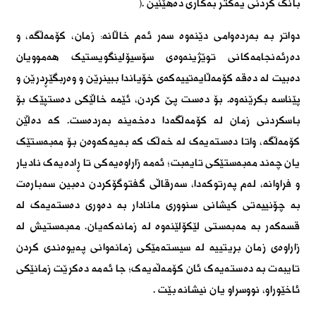
بانگ کردنی یەکتر بەکاری دەهێنین
).
دواتر بە بەردەوامی دێنەوە سەر ئەم خاڵانە: زمان، کۆمەڵگە، و
دەرئەنجامەکانی توێژینەوەی سۆسیۆلینگویستیک هەموویان
دەبیت لە دەقە کۆمەڵایەتییەکەی خۆیاندا ببینرێن و وەربگێڕدرێن و
پێناسە بکرێنەوە. بۆ دەست پێ کردن، ئێمە خاڵێکی دەستپێک بۆ
باسکردنی زمان لە کۆمەڵگەدا دەخەینە بەردەست. کە دەڵێن
کۆمەڵگە، واتا دەستەیەک لە خەڵک کە بەیەکەوەن بۆ مەبەستێک
یان چەند مەبەستێکی تایەبت؛ ئەمە زاراوەیەکی تا ڕادەیەک نادیار
و فراوانە، لەم پەرتوکەدا، سەرقاڵی گفتوگۆکردن دەبین سەبارەت
بە چۆنییەتی کیشانی سنووری مانادار بە دەوری دەستەیەک لە
قسەکەر بە مەبەستی لێکۆلێنەوە لە زمانەکەیان. مەبەستیش لە
زاراوەی زمان بریتییە لە سیستەمێکی زمانەوانی پەیوەندی کردن
تایبەت بە دەستەیەک ئان کۆمەڵەیەک؛ جا ئەمە دەکرێت زمانێکی
ئاخێوراو، نووسراو یان نیشانە بێت
.