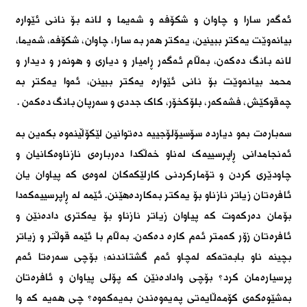
ئەگەر سارا و چاوان و شکۆفە و شەیما و لانە بۆ نانی ئێوارە
بیانەوێت یەکتر ببینین، یەکتر هەر بە سارا، چاوان، شکۆفە، شەیما،
لانە بانگ دەکەن، بەڵام ئەگەر ڕامیار و دیاری و هونەر و دیدار و
محمد بیانەوێت بۆ نانی ئێوارە یەکتر ببینن، ئەوا یەکتر بە
چەقوکێش، فشەکەر، بلۆکخۆر، کاک جددی و سەرپان بانگ دەکەن
.
سەبارەت بەو دیاردە سۆسیۆلۆجییە دەتوانین لێکۆڵینەوە بکەین بە
ئەنجامدانی ڕاپرسییەک لەناو خەڵکدا دەربارەی نازناوەکانیان و
چاودێری کردن و تۆمارکردنی کارلێکەکان لەوەی کە پیاوان یان
ئافرەتان زیاتر نازناو بۆ یەکتر بەکاردەهێنن. ئێمە لە ڕاپرسییەکەدا
بۆمان دەرکەوت کە پیاوان زیاتر نازناو بۆ یەکتری دادەنێن و
ئافرەتان زۆر کەمتر ئەم کارە دەکەن. بەڵام با ئێمە قوڵتر و زیاتر
بچینە ناو بابەتەکە لەچاو ئەم گشتاندنە؛ بۆچی سەرەتا ئەم
پرسیارەمان کرد؟ بۆچی وادادەنێن کە پۆلی پیاوان و ئافرەتان
بەشێوەکەی کۆمەڵایەتی پەیەوەندن بەیەکەوە؟ چی هەیە کە وا