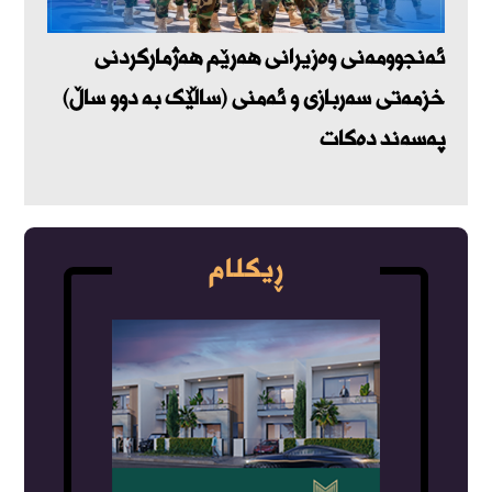
ئەنجوومەنی وەزیرانی هەرێم هەژمارکردنی
خزمەتی سەربازی و ئەمنی (ساڵێک بە دوو ساڵ)
پەسەند دەکات
ڕیکلام