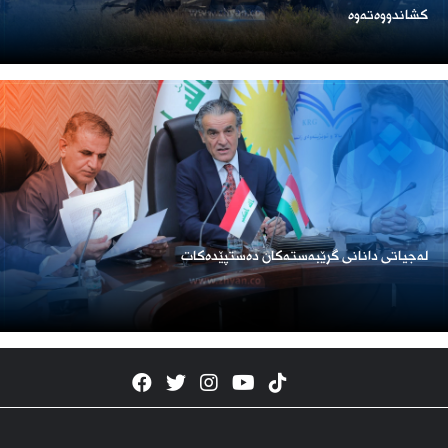
كشاندووەتەوە
لەجیاتی دانانی گرێبەستەکان دەستپێدەکات