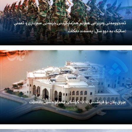
ئەنجوومەنی وەزیرانی هەرێم هەژمارکردنی خزمەتی سەربازی و ئەمنی
(ساڵێک بە دوو ساڵ) پەسەند دەکات
عێراق پلان بۆ فرۆشتنی 1000 کۆشکی سەدام حسێن دادەنێت