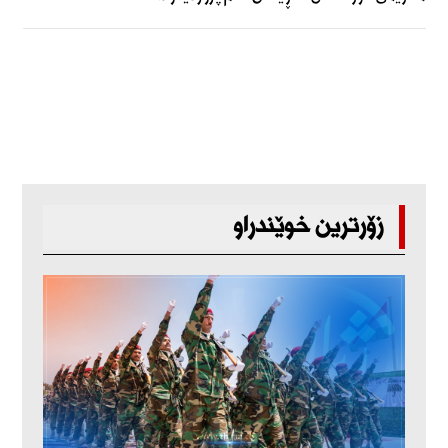
زۆرترین خوێندراو