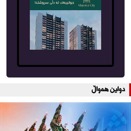
دواین هەواڵ