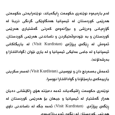
لەم بارەیەوە نوێنەری حکومەت ڕایگەیاند؛ نوێنەرایەتی حکومەتی
هەرێمی کوردستان لە ئیسپانیا هەنگاوێکی گرنگی ترینا لە
گۆڕەپانی وەرزشی و بوژانەوەی کەرتی گەشتیاری هەرێمی
کوردستان و بە نێودەوڵەتیکردن و ناساندنی هەرێمی کوردستان،
ئەوەش لە ڕێگەی پرۆژەی (Visit Kurdistan) لە یاریگاکانی
ئیسپانیا و لە جامی مەلیکی ئیسپانیا و لە یاری نێوان (گوادالاخارا و
بەرشەلۆنە).
ئەمەش بەسەرنج دان و نووسینی (Visit Kurdistan) لەسەر سکرینی
یارییەکەی بارسێلۆنا و گوادالاخارا نووسرا.
نوێنەری حکومەت ڕاشیگەیاند ئەمە دەبێتە هۆی ڕاکێشانی دەیان
هەزار گەشتیار لە ئیسپانیا و جیهان بۆ هەرێمی کوردستان لە
ڕێگەی پرۆژەی (Visit Kurdistan) ئەمە جگە لە ناساندنی ناوی
هەرێمی کوردستان لە ڕێگەی ئەم پرۆژەیەوە.