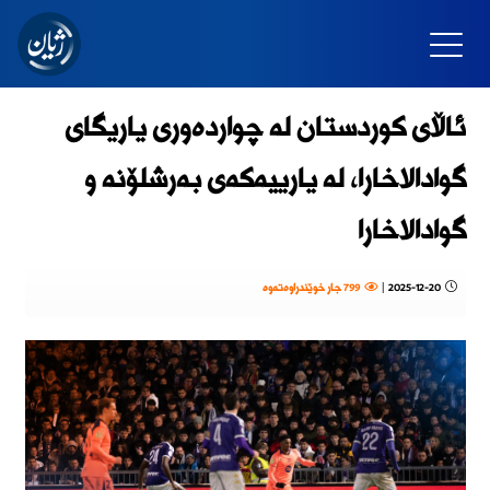
ئاڵای کوردستان لە چواردەوری یاریگای
گوادالاخارا، لە یارییەکەی بەرشلۆنە و
گوادالاخارا
2025-12-20
|
799 جار خوێندراوەتەوە