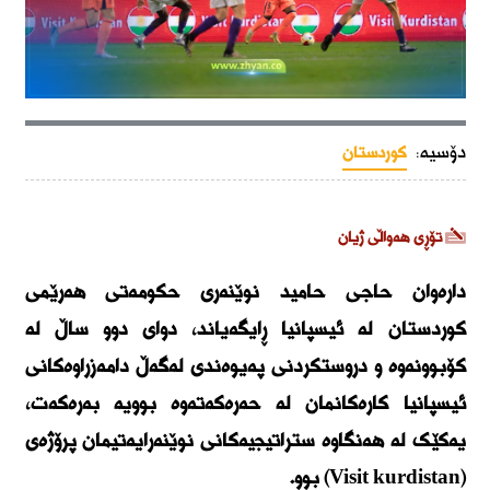
دۆسیە:
کوردستان
تۆڕی هەواڵی ژیان
دارەوان حاجی حامید نوێنەری حکومەتی هەرێمی
کوردستان لە ئیسپانیا ڕایگەیاند، دوای دوو ساڵ لە
کۆبوونەوە و دروستکردنی پەیوەندی لەگەڵ دامەزراوەکانی
ئیسپانیا کارەکانمان لە حەرەکەتەوە بوویە بەرەکەت،
یەکێک لە هەنگاوە ستراتیجیەکانی نوێنەرایەتیمان پرۆژەی
(Visit kurdistan) بوو.