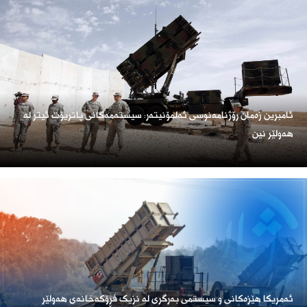
ئامبرین زەمان رۆژنامەنوسی ئەلمۆنیتەر: سیستەمەکانی پاتریۆت ئیتر لە
هەولێر نین
ئەمریكا هێزەكانی و سیستمی بەرگری لە نزیک فڕۆكەخانەی هەولێر