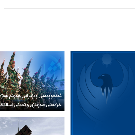
ئەنجوومەنی وەزیرانی هەرێم هەژم
خزمەتی سەربازی و ئەمنی (ساڵێک 
پەسەند دەکات