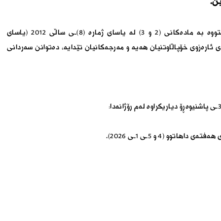
ن.
بەپێی راگەیەندراوێکی ئەنجومەنی نوێنەران کە پشتی بەستووە بە مادەکانی (٢ و ٣) لە یاسای ژمارە (٨)ـی ساڵی ٢٠١٢ (یاسای
ئارەزوی خۆپاڵاوتنیان هەیە و مەرجەکانیان تێدایە، دەتوانن سەردانی