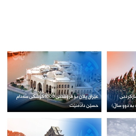
ارکردنی
عێراق پلان بۆ فرۆشتنی 1000 کۆشکی سەدام
بە دوو ساڵ)
حسێن دادەنێت