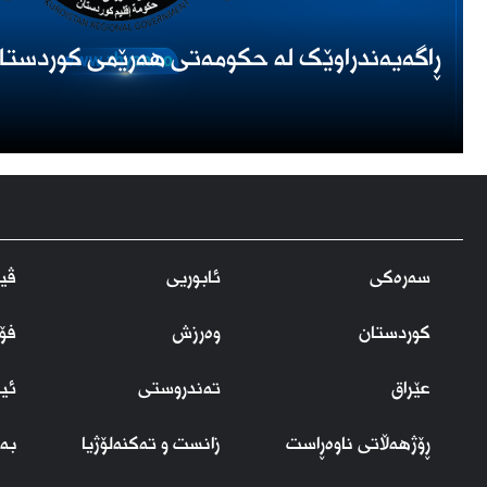
ڕاگەیەندراوێک لە حکومەتی هەرێمی کوردستا
سەرەکی
ئابوریی
ڤید
کوردستان
وەرزش
فۆ
عێراق
تەندروستی
ئی
ڕۆژهەڵاتی ناوەڕاست
زانست و تەکنەلۆژیا
بەر