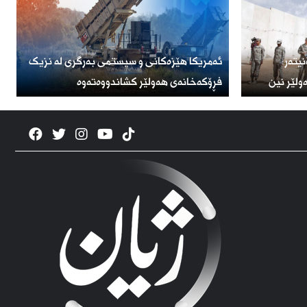
یتەر:
ئەمریكا هێزەكانی و سیستمی بەرگری لە نزیک
ولێر نین
فڕۆكەخانەی هەولێر كشاندووەتەوە