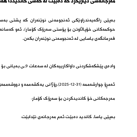
مەرجانەشی دیاریکرد کە دەبێت لە کەسی کاندیددا هەب
حوکمەکانی خۆپاڵاوتن بۆ پۆستی سەرۆک کۆمار)، ئەو کەسانەی 
فەرمانگەی یاسایی لە ئەنجومەنی نوێنەران بکەن.
وادەی پێشکەشکردنی داواکارییەکان لە سەعات ٩ـی بەیانی بۆ ٣ـی پاشنیوەڕۆ دیاریکراوە لەم رۆژانەدا:
ئەمڕۆ چوارشەممە (٣١-١٢-٢٠٢٥).رۆژانی یەکشەممە و دووشەممەی هەفتەی داهاتوو (٤ و ٥ـی ١ـی ٢٠٢٦).
مەرجەکانی خۆ کاندیدکردن بۆ سەرۆک کۆمار:
بەپێی یاسا، کاندید دەبێت ئەم مەرجانەی تێدابێت: