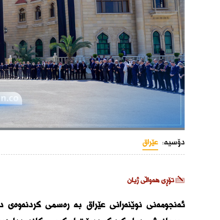
دۆسیە:
عێراق
تۆڕی هەواڵی ژیان
ئەنجومەنی نوێنەرانی عێراق بە رەسمی کردنەوەی دە