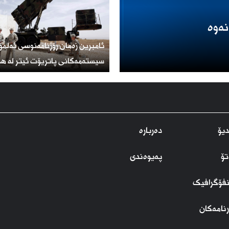
نەوە
ئامبرین زەمان رۆژنامەنوسی ئەلمۆن
سیستەمەکانی پاتریۆت ئیتر لە هە
یۆ
دەربارە
تۆ
پەیوەندی
نفۆگرافیک
نامەکان