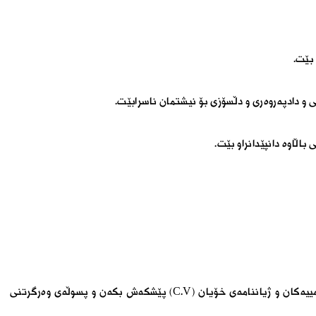
و دادپەروەری و دڵسۆزی بۆ نیشتمان ناسرابێت.
اڵاوە دانپێدانراو بێت.
خوازیاران دەبێت داواکاری نوسراو بە ھاوپێچی بەڵگەنامە رەسمییەکان و ژیاننامەی خۆیان (C.V) پێشکەش بکەن و پسوڵەی وەرگرتنی