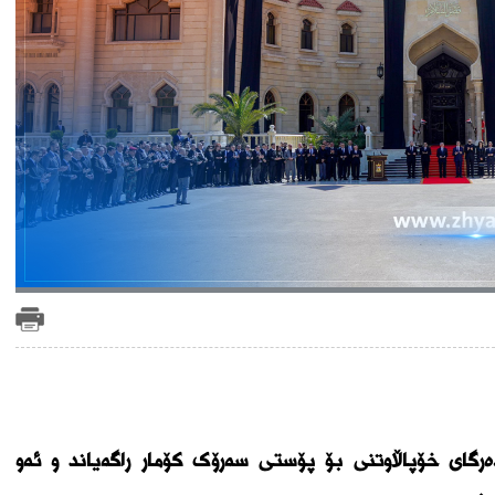
رگای خۆپاڵاوتنی بۆ پۆستی سەرۆک کۆمار راگەیاند و ئەو