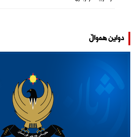
دواین هەواڵ