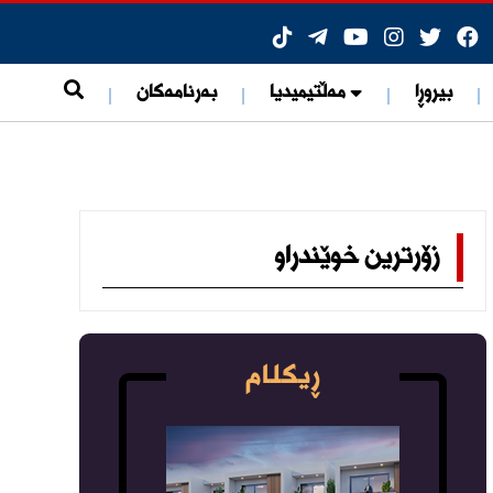
ات
بیروڕا
مەڵتیمیدیا
بەرنامەکان
زۆرترین خوێندراو
ی هۆشبەرەوە
ڕیکلام