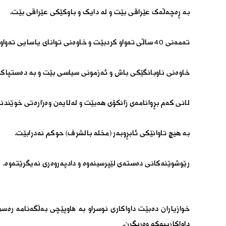
بە ڕەچەڵەک عێراقی بێت و لە دایک و باوکێکی عێراقی بێت.
تەمەنی ٤٠ ساڵی تەواو کردبێت و خاوەنی توانای یاسایی تەواو بێت.
خاوەنی ناوبانگێکی باش و ئەزمونی سیاسی بێت و بە دەستپاکی 
لانی کەم بڕوانامەی زانکۆی هەبێت و لەلایەن وەزارەتی خوێندنی ب
بە هیچ تاوانێکی ئابڕوبەر (مخلە بالشرف) حوکم نەدرابێت.
رێوشوێنەکانی دەستەی لێپرسینەوە و دادپەروەری نەیگرێتەوە.
داواکارییەکە وەربگرن.