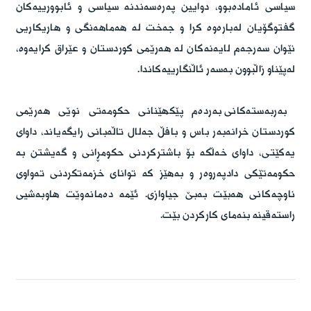
سیاسی ئامادەبوو، دوایین پەرەسەندنە سیاسی و ئابوورییەکان 
گفتوگۆیان لەبارەوە کرا و جەخت لە هەماهەنگی و هاریکاریی 
نێوان سەرجەم لایەنەکان لە هەرێمی کوردستان و عێراق کرایەوە، 
لەپێناو زاڵبوون بەسەر ئاڵنگارییەکاندا.
بەربەستەکانی بەردەم پێکهێنانی حکومەتی نوێی هەرێمی 
کوردستان خرانەبەر باس و بافڵ جەلال تاڵەبانی رایگەیاند، داوای 
یەکێتی، داوای خەڵکە بۆ باشترکردنی حکومڕانی و گەیشتن بە 
حکومەتێکی دادپەروەر و بەهێز کە توانای خزمەتکردنی تەواوی 
ناوچەکانی هەبێت بەبێ جیاوازی. ئێمە دەمانەوێت هاوبەشیی 
راستەقینە بنەمای کارکردن بێت.