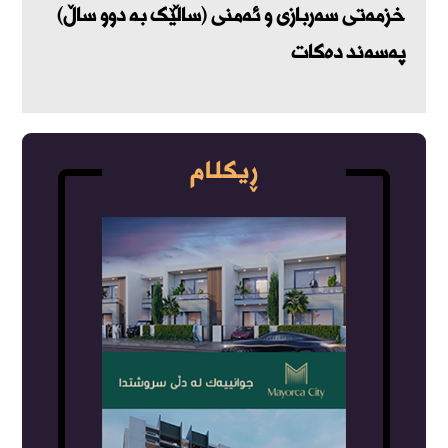
خزمەتی سەربازی و ئەمنی (ساڵێک بە دوو ساڵ)
پەسەند دەکات
ڕیکلام