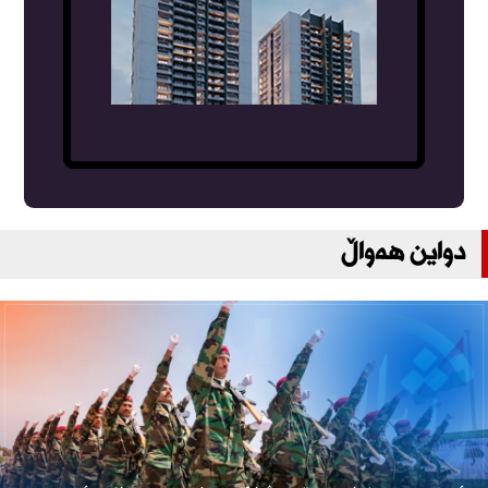
دواین هەواڵ