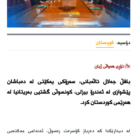
دۆسیە:
کوردستان
تۆڕی هەواڵی ژیان
بافڵ جەلال تاڵەبانی، سەرۆکی یەکێتی لە دەباشان
پێشوازی لە ئەندرۆ بیزلی، کونسوڵی گشتیی بەریتانیا لە
هەرێمی کوردستان کرد.
لە دیدارێکدا کە دەرباز کۆسرەت رەسوڵ، ئەندامی مەکتەبی 