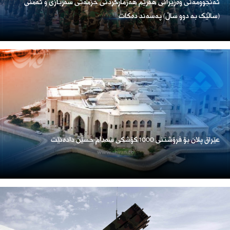
ئەنجوومەنی وەزیرانی هەرێم هەژمارکردنی خزمەتی سەربازی و ئەمنی
(ساڵێک بە دوو ساڵ) پەسەند دەکات
عێراق پلان بۆ فرۆشتنی 1000 کۆشکی سەدام حسێن دادەنێت