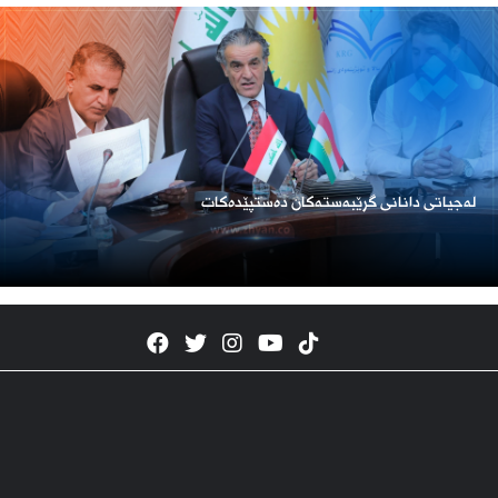
لەجیاتی دانانی گرێبەستەکان دەستپێدەکات