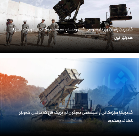
ئامبرین زەمان رۆژنامەنوسی ئەلمۆنیتەر: سیستەمەکانی پاتریۆت ئیتر لە
هەولێر نین
ئەمریكا هێزەكانی و سیستمی بەرگری لە نزیک فڕۆكەخانەی هەولێر
كشاندووەتەوە