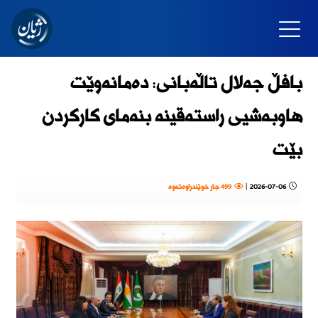
بافڵ جەلال تاڵەبانی: دەمانەوێت
هاوبەشیی راستەقینە بنەمای کارکردن
بێت
2026-07-06
|
499 جار خوێندراوەتەوە