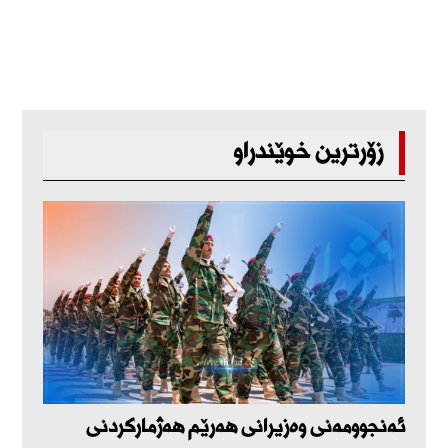
زۆرترین خوێندراو
ئەنجوومەنی وەزیرانی هەرێم هەژمارکردنی