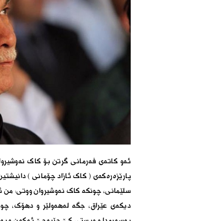
ئەو کاتەی فەرمانی گرتن بۆ کاک نەوشیروان
پارێزەرەکەی ( کاک ئازاد چۆمانی ) دانیشتی
سلێمانی، چونکە کاک نەوشیروان ووتی: من ئ
دیکەی عێراق، جگە لەهەولێر و دهۆک، چو
بەسەرمدا و ویستی کێ جێبەجێ ئەکەن و بە