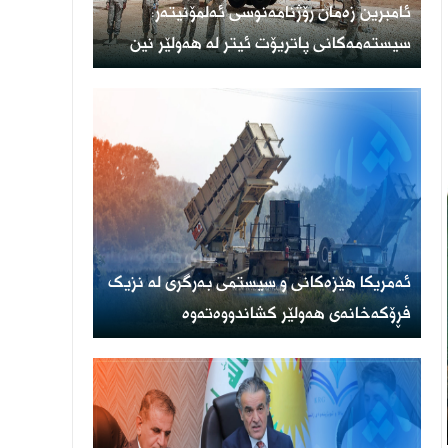
ئامبرین زەمان رۆژنامەنوسی ئەلمۆنیتەر:
سیستەمەکانی پاتریۆت ئیتر لە هەولێر نین
ئەمریكا هێزەكانی و سیستمی بەرگری لە نزیک
فڕۆكەخانەی هەولێر كشاندووەتەوە