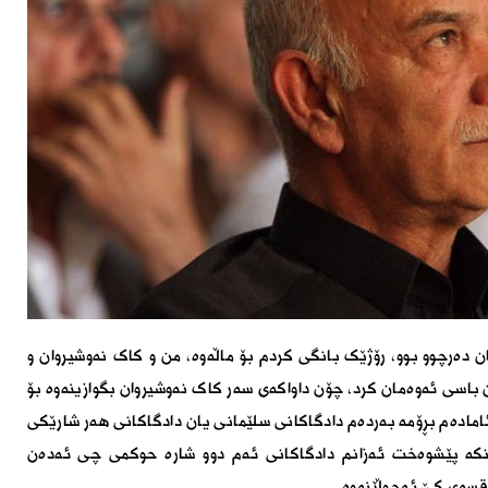
 دەرچوو بوو، رۆژێک بانگی کردم بۆ ماڵەوە، من و کاک نەوشیروان و
ن باسی ئەوەمان کرد، چۆن داواکەی سەر کاک نەوشیروان بگوازینەوە بۆ
امادەم بڕۆمە بەردەم دادگاکانی سلێمانی یان دادگاکانی هەر شارێکی
نکە پێشوەخت ئەزانم دادگاکانی ئەم دوو شارە حوکمی چی ئەدەن
قسەی کێ ئەجوڵێنەوە.