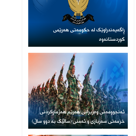
ڕاگەیەندراوێک لە حکومەتی هەرێمی
کوردستانەوە
ئەنجوومەنی وەزیرانی هەرێم هەژمارکردنی
خزمەتی سەربازی و ئەمنی (ساڵێک بە دوو ساڵ)
پەسەند دەکات