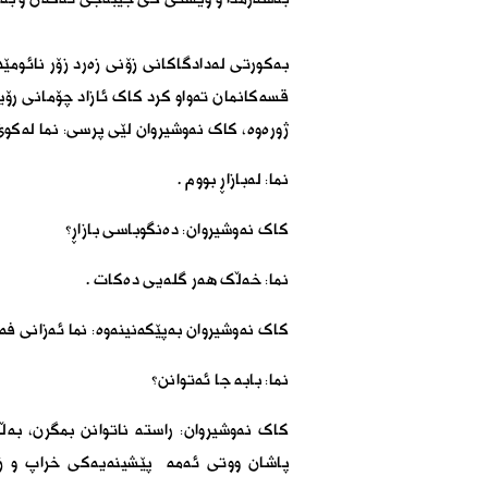
بەکورتی لەدادگاکانی زۆنی زەرد زۆر نائومێ
قسەکانمان تەواو کرد کاک ئازاد چۆمانی رۆ
ژورەوە، کاک نەوشیروان لێی پرسی: نما لەکوێ
نما: لەبازاڕ بووم
.
کاک نەوشیروان: دەنگوباسی بازاڕ؟
نما: خەڵک هەر گلەیی دەکات
.
کاک نەوشیروان بەپێکەنینەوە: نما ئەزانی ف
نما: بابە جا ئەتوانن؟
کاک نەوشیروان: راستە ناتوانن بمگرن، بەڵ
پاشان ووتی ئەمە پێشینەیەکی خراپ و زە