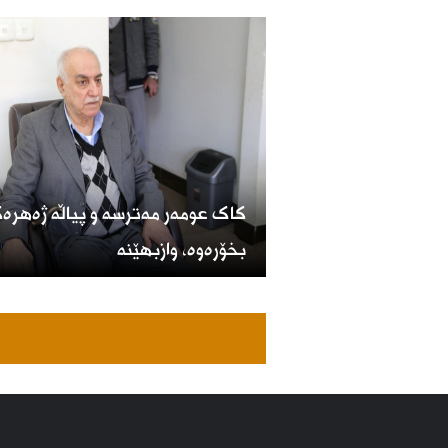
کاک عومەر مەترسە و پیاڵە ژەهرە
بخۆرەوە، وازبهێنە