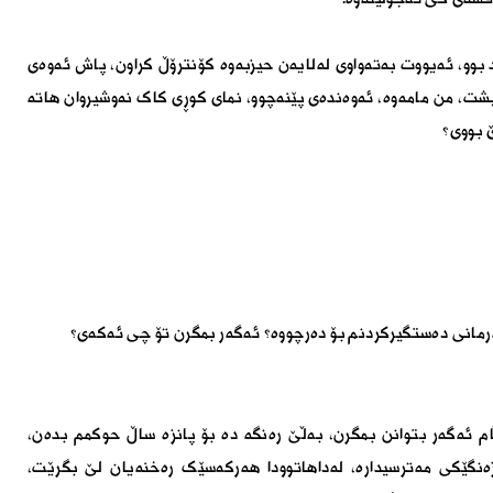
د بوو، ئەیووت بەتەواوی لەلایەن حیزبەوە کۆنترۆڵ کراون، پاش ئەوەی
یشت، من مامەوە، ئەوەندەی پێنەچوو، نمای کوڕی کاک نەوشیروان هاتە
 بووی؟
ەرمانی دەستگیرکردنم بۆ دەرچووە؟ ئەگەر بمگرن تۆ چی ئەکەی؟
ام ئەگەر بتوانن بمگرن، بەڵێ رەنگە دە بۆ پانزە ساڵ حوکمم بدەن،
نگێکی مەترسیدارە، لەداهاتوودا هەرکەسێک رەخنەیان لێ بگرێت،