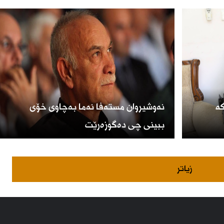
کە
نەوشیروان مستەفا نەما بەچاوی خۆی
ببینی چی دەگوزەرێت
زیاتر