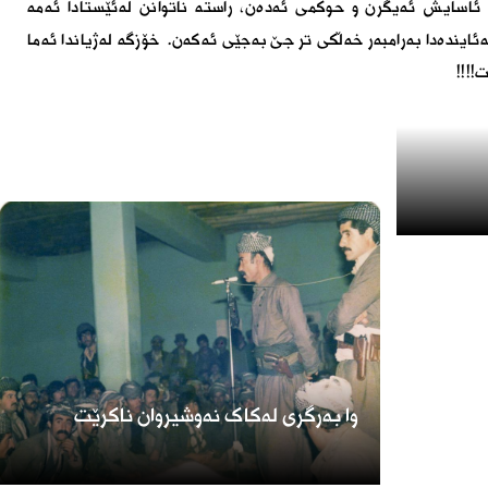
ی ئاسایش ئەیگرن و حوکمی ئەدەن، راستە ناتوانن لەئێستادا ئەمە
ەئایندەدا بەرامبەر خەڵکی تر جێ بەجێی ئەکەن. خۆزگە لەژیاندا ئەما
!!!!
وا بەرگری لەکاک نەوشیروان ناکرێت