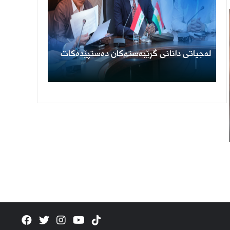
لەجیاتی دانانی گرێبەستەکان دەستپێدەکات