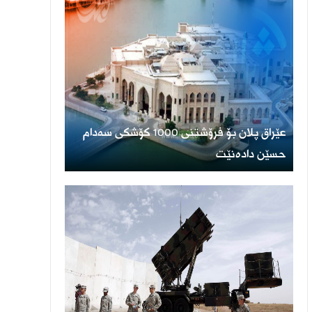
عێراق پلان بۆ فرۆشتنی 1000 کۆشکی سەدام
حسێن دادەنێت