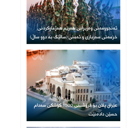
ئەنجوومەنی وەزیرانی هەرێم هەژمارکردنی
خزمەتی سەربازی و ئەمنی (ساڵێک بە دوو ساڵ)
پەسەند دەکات
عێراق پلان بۆ فرۆشتنی 1000 کۆشکی سەدام
حسێن دادەنێت