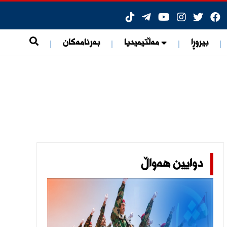
بیروڕا
مەڵتیمیدیا
بەرنامەکان
ی هۆشبەرەوە
دوایین هەواڵ
ات