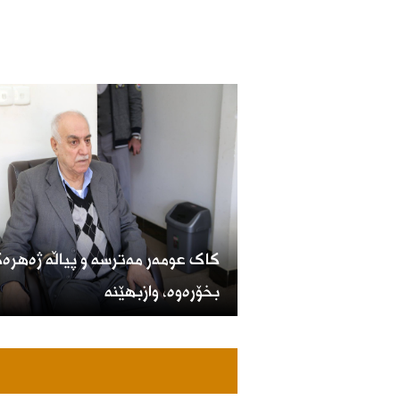
کاک عومەر مەترسە و پیاڵە ژەهرە
بخۆرەوە، وازبهێنە