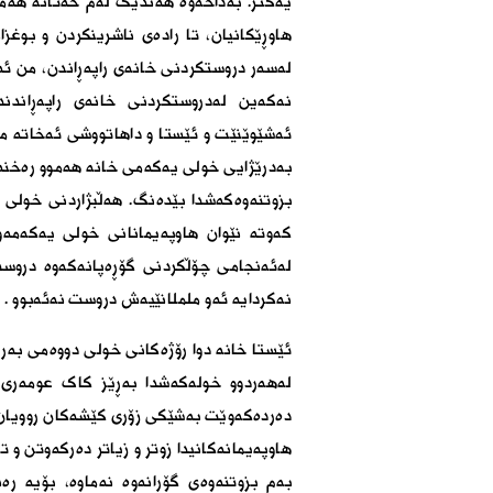
یەکتر. بەداخەوە هەندێک لەم خەتانە هەموو
هاوڕێکانیان، تا رادەى ناشرینکردن و بوغز
لەسەر دروستکردنى خانەى راپەڕاندن، من ئە
نەکەین لەدروستکردنى خانەى راپەڕاندند
ئەشێوێنێت و ئێستا و داهاتووشى ئەخاتە مە
بەدرێژایى خولى یەکەمى خانە هەموو رەخنەکا
بزوتنەوەکەشدا بێدەنگ. هەڵبژاردنى خولى 
کەوتە نێوان هاوپەیمانانى خولى یەکەمە
لەئەنجامى چۆڵکردنى گۆڕەپانەکەوە دروست
نەکردایە ئەو ململانێیەش دروست نەئەبوو
.
ئێستا خانە دوا رۆژەکانى خولى دووەمى بەر
لەهەردوو خولەکەشدا بەڕێز کاک عومەرى 
دەردەکەوێت بەشێکى زۆرى کێشەکان روویان 
هاوپەیمانەکانیدا زوتر و زیاتر دەرکەوتن و
بەم بزوتنەوەى گۆڕانەوە نەماوە، بۆیە رە