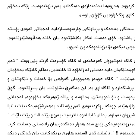
دووە، هەروەها بەئەندازەى دەنگدانم بەم بزوتنەوەیە، رێگە بەخۆم
ارى رێکخراوەیى گۆڕان بنوسم
.
 سەنگى مەحەک و بڕیارێکى چارەنوسسازدایە. لەجیاتى ئەوەى پۆستە
ر باشترە، خۆى دەست لەکار بکێشێتەوە یان خانە هەڵبوەشێنرێتەوە،
یچى دیکەى بۆ بزوتنەوەکە پێ نەبوو
.
 کاک نەوشیروان کەرەخنەى لە کاک کۆسرەت گرت، پێى ووت: " ئەم
ومەتێکمان دایە دەستى لە زاخۆوە تا خانەقین، بەڵام کاتێک بەخۆمان
نەمێنێت ". کاک عومەر هەموومان گەواهی بۆ خەبات و تێکوشان و
پرشنگدارە و ئاگادارى بە، لێ مەگەڕێ بشێوێت، یان بسڕێتەوە، گوێ
رست و تۆ نەویستن، مەترسە و پیاڵە ژەهرەکە بخۆرەوە، لەجیاتى
ازبهێنە، چونکە پڕکردنەوەى ئەم پۆستانە بەهەرشێوەیەک بێت دڵنیا
روان نەماوە، بەڵام ئایا لەوە ناترسیت بەروح بێتە لات و پێت بڵێت: "
 بزوتنەوەیەکى پێنج سەد هەزار دەنگدەریمان رادەستى جەنابت کرد،
ەبینەوە !! ". دڵنیابە ئەم قسەیە هاوڕێ نزیکەکانت یان خەڵکى دیکە