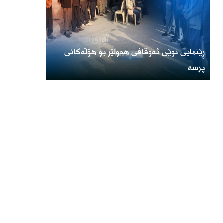
ڕێنمایی نوێی ئەوقافی هەولێر بۆ هۆڵەکانی
پرسە