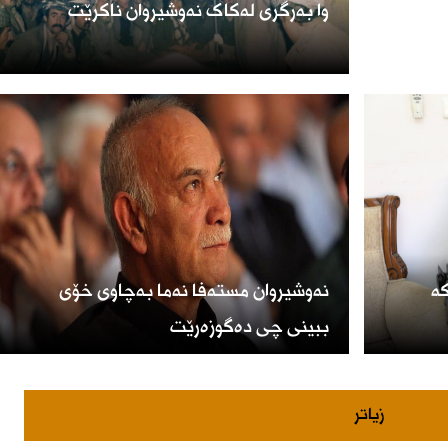
وا بەرگری لەکاک نەوشیروان ناکرێت
کە
نەوشیروان مستەفا نەما بەچاوی خۆی
ببینی چی دەگوزەرێت
زیاتر