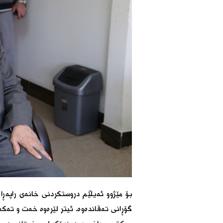
بۆ مێژوو ئەیڵێم دروستکردنى خانەى راپەڕ
گۆڕانى تەقاندەوە. ئیتر لێرەوە خەت و تەکە