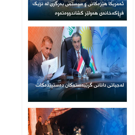
ئەمریكا هێزەكانی و سیستمی بەرگری لە نزیک
فڕۆكەخانەی هەولێر كشاندووەتەوە
لەجیاتی دانانی گرێبەستەکان دەستپێدەکات