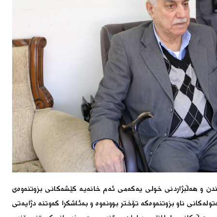
اندن و هەڵبژاردنى خولى یەکەمى ئەم خانەیە کێشەکانى بزوتنەوەى
تولەکانى ناو بزوتنەوەکە تۆختر بوونەوە و بەئاشکرا کەوتنە دژایەتى