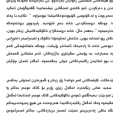
 هیڵەکانى ململانێى رەوایان بەزاندوو، بێ بەزەییانە کەوتنە وێزەى
اندن و دەرکردن. ئەو کاتەى لەجڤاتى نیشتمانیدا گفتوگۆمان ئەکرد
مەم ووت و لە کۆنوسى کۆبوونەوەکانیشدا نووسراوە: " تکایە با پەلە
ا، چونکە دروستکردنى خانە بەم شێوەیە، رابردووى بزوتنەوەکە
ترسیەوە ". بەهەر حاڵ، خانە دروستکرا و ناکۆکیەکانیش زیاتر بوون،
ن روو لەخانە بوون، خانەش لەناوخۆدا ناکۆک و لەبەرامبەر داخوڕانى
دووەمى خانە تا رادەیەک ئاسانتر رۆیشت، چونکە ململانێیەکى کەم
وە سەبارەت بە پۆستى سکرتێرى باژێرەکان، ئەم ململانێ کەمەش
 بوو لەلایەن رکابەرەکانى خولى یەکەمەوە، ئەگەر ئەمان چۆڵیان
ێدەکات، کێشەکانى لەم خولەدا زۆر زیاتر و گەورەترن لەخولى یەکەم،
سەید عەلى رێکخەرە. لەگەڵ رێزى زۆرم بۆ کاک عومەر بەڵام وا
لەو بێت، بەبەڵگەى ئەوەى ناکۆکیەکانى کاک عومەر لەخانەدا لەگەڵ
 تەقینەوە وەک لەگەڵ رکابەرەکانیدا. هەرچەندە من هیچ پەیوەندییەکم
نگە مافى رادەربڕینم نەبێت لەسەر بڕیارەکانى، بەڵام لەبەرئەوەى