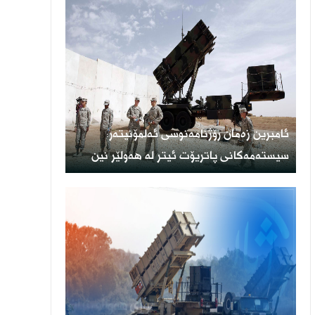
ئامبرین زەمان رۆژنامەنوسی ئەلمۆنیتەر:
سیستەمەکانی پاتریۆت ئیتر لە هەولێر نین