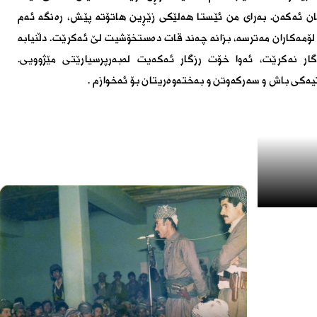
ن ئەکەن. بەراى من ئێستا هەلێکى زێڕین هاتۆتە پێش، رەنگە ئەم
ى لۆمەکاران مەترسە، بزانە چەند قات دەستخۆشیت لێ ئەکرێت. دڵنیابە
گار نەکرێت، ئەوا خۆت رزگار ئەکەیت لەبەرپرسیارێتى مێژوویى.
تیەکى باش و سەرکەوتن و بەختەوەریتان بۆ ئەخوازم
.