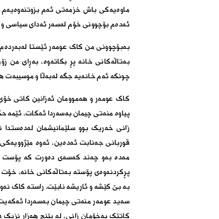
ماوەیەکى باش خزمەتى ئەم بزوتنەوەیەم کر
ئەدەم بۆچوونى خۆم لەسەر ئەداى سیاسى و ک
بەبۆچوونى من کاک عومەر ئێستا لەبەردەم
بەتاڵەکانى خانە پڕ بکاتەوە، بەڕاى من زۆ
چونکە ئەم خانەیە جگە لەبەڵا و موسیبەت ه
کاک عومەر و هەموومان ئەزانین کاتى خۆى
پیاوە منەتى چیمان بەسەردا ئەکات، ئێمە حک
زانى خەریک بوو سلێمانیشمان لەدەستدا 
قوربانى جەنابت ئەدەین، ئەوە مێژوویەکى 
مەدە بەو چەند کەسەى دەورت کە پۆست پە
پڕکردنەوەى پۆستە بەتاڵەکانى خانە، خۆت و
بە بێ کێشە و ئاریشە نابێت. راستە کاک نەوشی
سەید عومەر منەتى چیمان بەسەردا ئەکەیت،
کاتێک بەخۆمان زانی، لە پێنج هەزار نزیک د