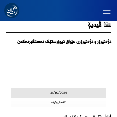
ڤیدیۆ
دژەتیرۆر و دژەتیرۆری عێراق تیرۆرستێک دەستگیردەکەن
31/10/2024
412 جار بینراوە