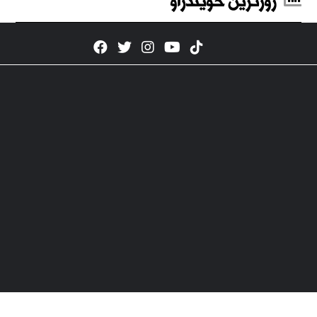
زۆرترین خوێندراو