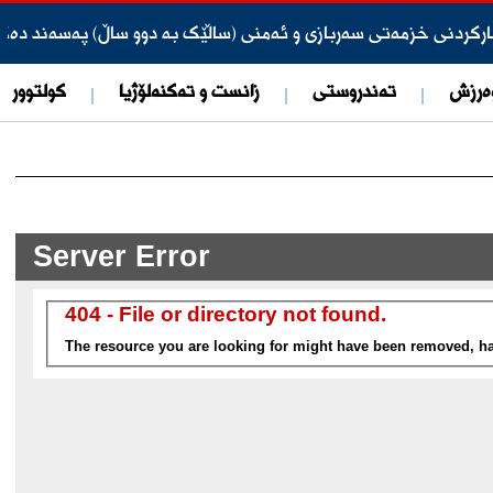
ارکردنی خزمەتی سەربازی و ئەمنی (ساڵێک بە دوو ساڵ) پەسەند دەک
ەرزش
تەندروستی
زانست و تەکنەلۆژیا
کولتوور
یتەر: سیستەمەکانی پاتریۆت ئیتر لە هەولێر نین
ری لە نزیک فڕۆكەخانەی هەولێر كشاندووەتەوە
تپێدەکات
ۆڵەکانی پرسە
دنی دوو تیرۆریستی داعـ.ـش ڕادەگەیەنێت.
ێمانی پاكترین پارێزگایە لەسەر ئاستی عیراق و هەرێم لە رووی مادە
نه‌ی به‌ره‌نگاربوونه‌وه‌ی گه‌نده‌ڵی ناساندووه‌ و ده‌ستگیركرا
ی کوردستانەوە