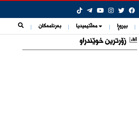
ات
بیروڕا
مەڵتیمیدیا
بەرنامەکان
زۆرترین خوێندراو
ی هۆشبەرەوە