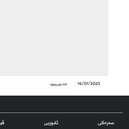
16/01/2025
430 جار بینراوە
سەرەکی
ئابوریی
ڤید