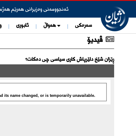
ئەنجوومەنی وەزیرانی هەرێم هەژم
×
عێراق پلان بۆ فرۆشتنی 1000 کۆشکی سەدام حسێن دادەنێت
سەرەکی
هەواڵ
ئابوری
و
ئامبرین زەمان رۆژنامەنوسی ئەلمۆن
ڤیدیۆ
ئەمریكا هێزەكانی و سیستمی بەرگ
لەجیاتی دانانی گرێبەستەکان دەس
ڕێزان شێخ دلێرپاش کاری سیاسی چی دەکات؟
ڕێنمایی نوێی ئەوقافی هەولێر بۆ ه
دەزگای ئاسایشی هەرێم، دەستگیركر
وتەبێژی دەزگای ئاسایشی هەرێم: سل
تۆمەتبارێک کە خۆی وەکو ئه‌ندامی لیژ
ڕاگەیەندراوێک لە حکومەتی هەرێم