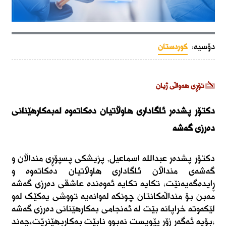
دۆسیە:
کوردستان
تۆڕی هەواڵی ژیان
دکتۆر پشدەر ئاگاداری هاوڵاتیان دەکاتەوە لەبەکارهێنانی
دەرزی گەشە
دکتۆر پشدەر عبداللە اسماعيل, پزیشکی پسپۆڕی منداڵان و
گەشەی منداڵان ئاگاداری هاوڵاتیان دەکاتەوە و
ڕایدەگەیەنێت، تکایە تکایە ئەوەندە عاشقی دەرزی گەشە
مەبن بۆ منداڵەکانتان چونکە لەوانەیە تووشی یەکێک لەو
لێکەوتە خراپانە بێت لە ئەنجامی بەکارهێنانی دەرزی گەشە
،بۆیە ئەگەر زۆر پێویست نەبوو نابێت بەکاربهێنرێت،چەند