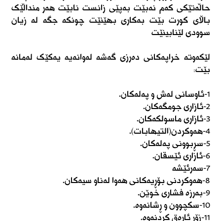
حاڵەتێکی کەم نەبێت بەپێی زانست نابێت هەر منداڵێک
باڵای کورت بێت بەکاری بهێنێت چونکە جگە لە زیان
سوودی لێنابینێت
لێکەوتە خراپەکانی دەرزی گەشە لەوانەیە یەکێک لەمانە
بێت:
١-ئاوسانی لەش و پەلەکان.
٢-ئازاری جومگەکان.
٣-ئازاری ماسولکەکان.
٤-هەوکردن(التیهابات).
٥-سڕبوونی پەلەکان.
٦-ئازاری ئێسقان.
٧-سەرئێشە
٨-هەوکردنی بۆڕیەکانی هەوا لەناو سیەکان.
٩-بەرزە فشاری خوێن.
١٠-سکچوون و ڕشانەوە.
١١-زۆر ئارەق کردنەوە.