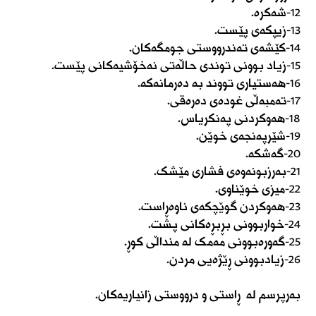
١٢-شەکرە.
١٣-زیپکەی پێست.
١٤-کێشەی تەندرووستی جومگەکان.
١٥-زیاد بوونی توندی حاڵەتی نەخۆشیەکانی پێست.
١٦-هەستیاری تووند بە دەرمانەکە.
١٧-تەمبەڵی غودەی دەرەقی.
١٨-هەوکردنی پەنکریاس.
١٩-شێرپەنجەی خوێن.
٢٠-گەشکە.
٢١-بەرزبونەوەی فشاری مێشک.
٢٢-میزی خوێناوی.
٢٣-هەوکردن گوێچکەی ناوەڕاست.
٢٤-خواربوونی بڕبڕەکانی پشت.
٢٥-گەورەبوونی مەمک لە منداڵی کوڕ.
٢٦-زیادبوونی ڕێژەیی مردن.
بەرپرسم لە ڕاستی و درووستی زانیاریەکان.