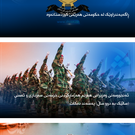
ڕاگەیەندراوێک لە حکومەتی هەرێمی کوردستانەوە
ئەنجوومەنی وەزیرانی هەرێم هەژمارکردنی خزمەتی سەربازی و ئەمنی
(ساڵێک بە دوو ساڵ) پەسەند دەکات