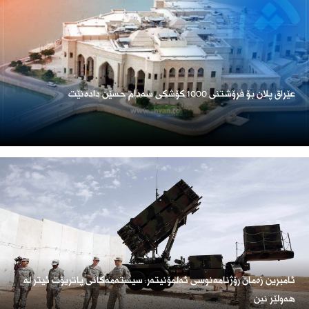
عێراق پلان بۆ فرۆشتنی 1000 کۆشکی سەدام حسێن دادەنێت
ئامبرین زەمان رۆژنامەنوسی ئەلمۆنیتەر: سیستەمەکانی پاتریۆت ئیتر لە
هەولێر نین