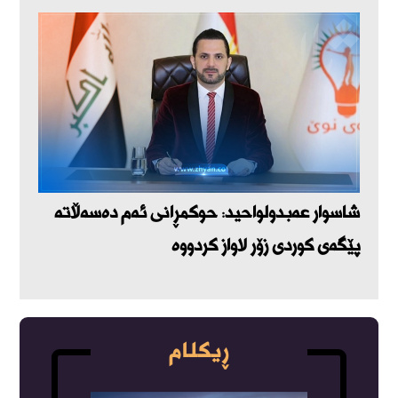
شاسوار عەبدولواحید: حوکمڕانی ئەم دەسەڵاتە
پێگەی کوردی زۆر لاواز کردووە
ڕیکلام