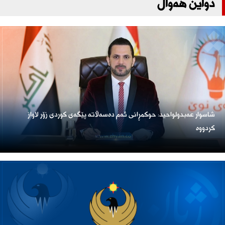
دواین هەواڵ
شاسوار عەبدولواحید: حوکمڕانی ئەم دەسەڵاتە پێگەی کوردی زۆر لاواز
کردووە