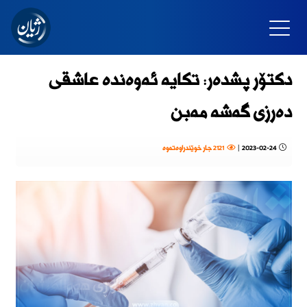
دکتۆر پشدەر: تکایە ئەوەندە عاشقی
دەرزی گەشە مەبن
2023-02-24
|
2121 جار خوێندراوەتەوە